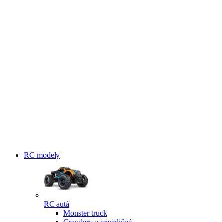
RC modely
RC autá
Monster truck
Crawlery a expedičné