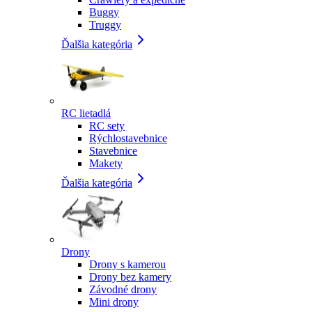
Buggy
Truggy
Ďalšia kategória
RC lietadlá
RC sety
Rýchlostavebnice
Stavebnice
Makety
Ďalšia kategória
Drony
Drony s kamerou
Drony bez kamery
Závodné drony
Mini drony