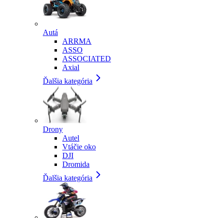
Autá
ARRMA
ASSO
ASSOCIATED
Axial
Ďalšia kategória
Drony
Autel
Vtáčie oko
DJI
Dromida
Ďalšia kategória