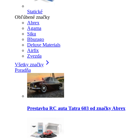
Statické
Obľúbené značky
Abrex
Agama
Siku
Bburago
Deluxe Materials
Airfix
Zvezda
Všetky značky
Poradňa
Prestavba RC auta Tatra 603 od značky Abrex