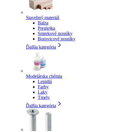
Stavebný materiál
Balza
Preglejka
Smrekové nosníky
Borovicové nosníky
Ďalšia kategória
Modelárska chémia
Lepidlá
Farby
Laky
Tmely
Ďalšia kategória