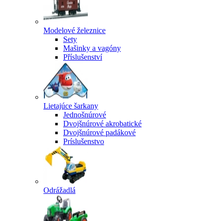
Modelové železnice
Sety
Mašinky a vagóny
Příslušenství
Lietajúce šarkany
Jednošnúrové
Dvojšnúrové akrobatické
Dvojšnúrové padákové
Príslušenstvo
Odrážadlá