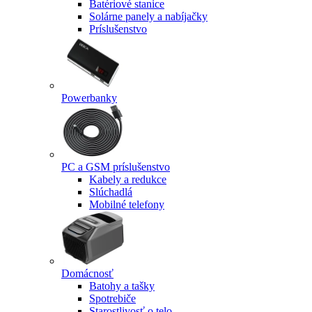
Batériové stanice
Solárne panely a nabíjačky
Príslušenstvo
Powerbanky
PC a GSM príslušenstvo
Kabely a redukce
Slúchadlá
Mobilné telefony
Domácnosť
Batohy a tašky
Spotrebiče
Starostlivosť o telo