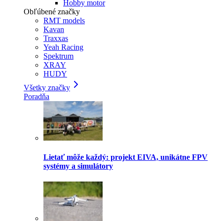
Hobby motor
Obľúbené značky
RMT models
Kavan
Traxxas
Yeah Racing
Spektrum
XRAY
HUDY
Všetky značky
Poradňa
Lietať môže každý: projekt EIVA, unikátne FPV
systémy a simulátory