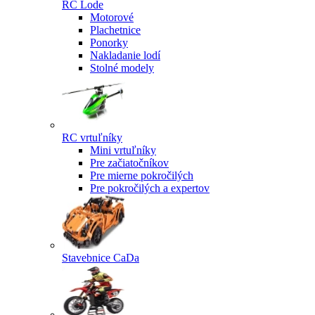
RC Lode
Motorové
Plachetnice
Ponorky
Nakladanie lodí
Stolné modely
RC vrtuľníky
Mini vrtuľníky
Pre začiatočníkov
Pre mierne pokročilých
Pre pokročilých a expertov
Stavebnice CaDa