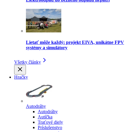
Lietať môže každý: projekt EIVA, unikátne FPV
systémy a simulátory
Všetky články
Hračky
Autodráhy
Autodráhy
Autíčka
Traťové diely
Príslušenstvo