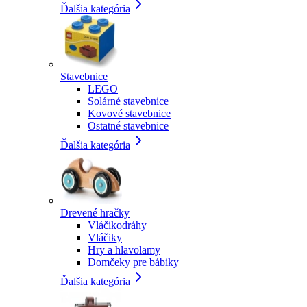
Ďalšia kategória
Stavebnice
LEGO
Solárné stavebnice
Kovové stavebnice
Ostatné stavebnice
Ďalšia kategória
Drevené hračky
Vláčikodráhy
Vláčiky
Hry a hlavolamy
Domčeky pre bábiky
Ďalšia kategória