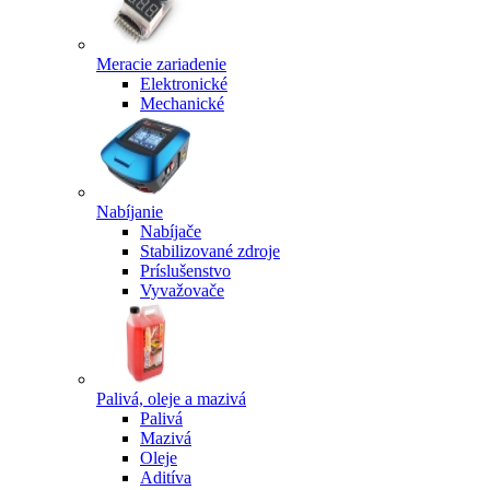
Meracie zariadenie
Elektronické
Mechanické
Nabíjanie
Nabíjače
Stabilizované zdroje
Príslušenstvo
Vyvažovače
Palivá, oleje a mazivá
Palivá
Mazivá
Oleje
Aditíva