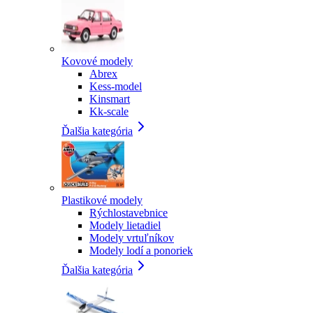
Kovové modely
Abrex
Kess-model
Kinsmart
Kk-scale
Ďalšia kategória
Plastikové modely
Rýchlostavebnice
Modely lietadiel
Modely vrtuľníkov
Modely lodí a ponoriek
Ďalšia kategória