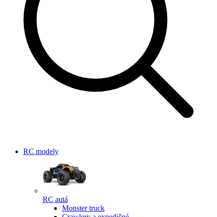
RC modely
RC autá
Monster truck
Crawlery a expedičné