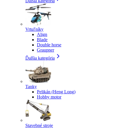
Ďalšia kategória
Vrtuľníky
Align
Blade
Double horse
Graupner
Ďalšia kategória
Tanky
Pelikán (Heng Long)
Hobby motor
Stavebné stroje