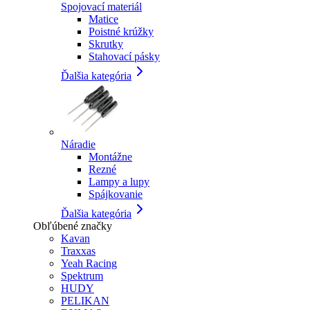
Spojovací materiál
Matice
Poistné krúžky
Skrutky
Stahovací pásky
Ďalšia kategória
Náradie
Montážne
Rezné
Lampy a lupy
Spájkovanie
Ďalšia kategória
Obľúbené značky
Kavan
Traxxas
Yeah Racing
Spektrum
HUDY
PELIKAN