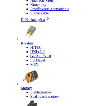
Nabíjacie káble
Konektory
Predlžovacie a servokáble
Silové káble
Ďalšia kategória
Kryštály
HITEC
UNI (Jeti)
GRAUPNER
FUTABA
MPX
Motory
Elektromotory
Spaľovacie motory