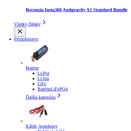
Recenzia Insta360 Antigravity A1 Standard Bundle
Všetky články
Príslušenstvo
Batérie
Li-Pol
Li-Ion
LiFe
BatérieLiFePO4
Ďalšia kategória
Káble, konektory