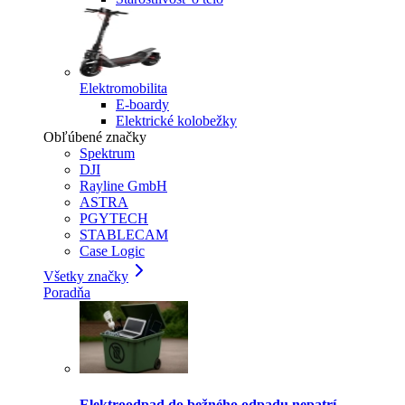
Elektromobilita
E-boardy
Elektrické kolobežky
Obľúbené značky
Spektrum
DJI
Rayline GmbH
ASTRA
PGYTECH
STABLECAM
Case Logic
Všetky značky
Poradňa
Elektroodpad do bežného odpadu nepatrí