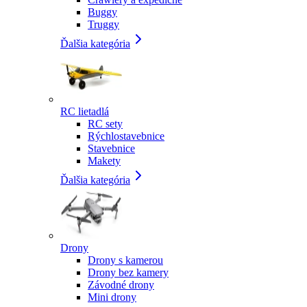
Buggy
Truggy
Ďalšia kategória
RC lietadlá
RC sety
Rýchlostavebnice
Stavebnice
Makety
Ďalšia kategória
Drony
Drony s kamerou
Drony bez kamery
Závodné drony
Mini drony