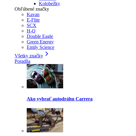
Kolobežky
Obľúbené značky
Kavan
E-Flite
SCX
H-Q
Double Eagle
Green Energy
Emily Science
Všetky značky
Poradňa
Ako vybrať autodráhu Carrera