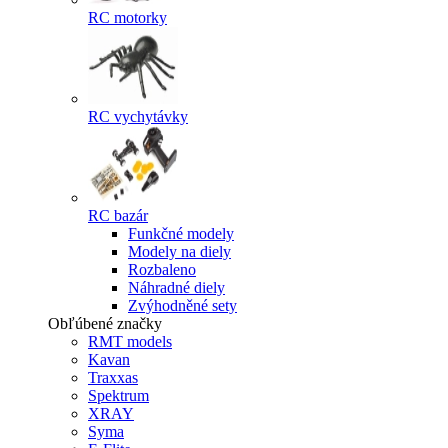
RC motorky
RC vychytávky
RC bazár
Funkčné modely
Modely na diely
Rozbaleno
Náhradné diely
Zvýhodněné sety
Obľúbené značky
RMT models
Kavan
Traxxas
Spektrum
XRAY
Syma