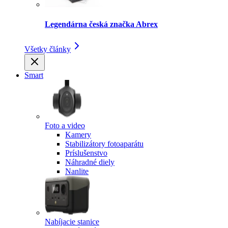
Legendárna česká značka Abrex
Všetky články
Smart
Foto a video
Kamery
Stabilizátory fotoaparátu
Príslušenstvo
Náhradné diely
Nanlite
Nabíjacie stanice