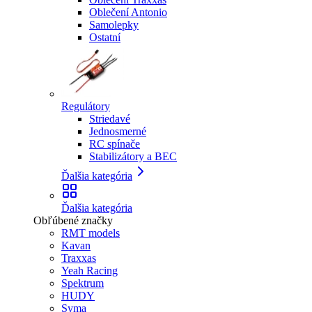
Oblečení Antonio
Samolepky
Ostatní
Regulátory
Striedavé
Jednosmerné
RC spínače
Stabilizátory a BEC
Ďalšia kategória
Ďalšia kategória
Obľúbené značky
RMT models
Kavan
Traxxas
Yeah Racing
Spektrum
HUDY
Syma