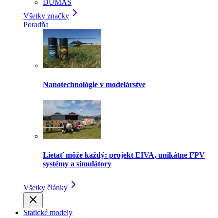
DUMAS
Všetky značky
Poradňa
Nanotechnológie v modelárstve
Lietať môže každý: projekt EIVA, unikátne FPV
systémy a simulátory
Všetky články
Statické modely