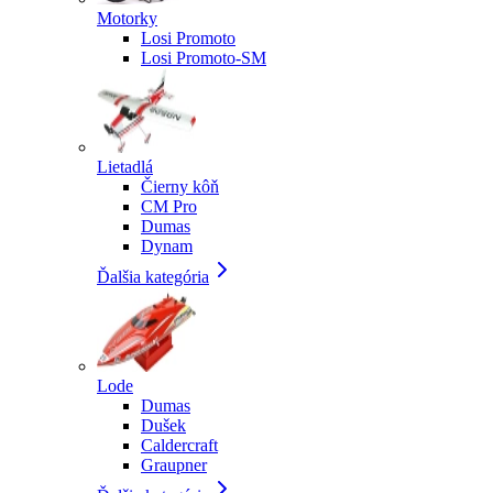
Motorky
Losi Promoto
Losi Promoto-SM
Lietadlá
Čierny kôň
CM Pro
Dumas
Dynam
Ďalšia kategória
Lode
Dumas
Dušek
Caldercraft
Graupner