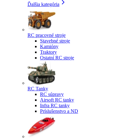
Ďalšia kategória
RC pracovné stroje
Stavebné stroje
Kamióny
Traktory
Ostatní RC stroje
RC Tanky
RC súpravy
Airsoft RC tanky
Infra RC tanky
Príslušenstvo a ND