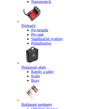
Nanoprotech
Prijímače
Pre lietadlá
Pre autá
Stabilizačné systémy
Príslušenstvo
Prepravné obaly
Batohy a tašky
Kufre
Boxy
Reklamné predmety
Oblečení Traxxas