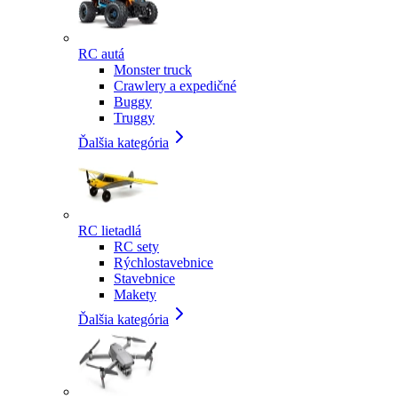
RC autá
Monster truck
Crawlery a expedičné
Buggy
Truggy
Ďalšia kategória
RC lietadlá
RC sety
Rýchlostavebnice
Stavebnice
Makety
Ďalšia kategória