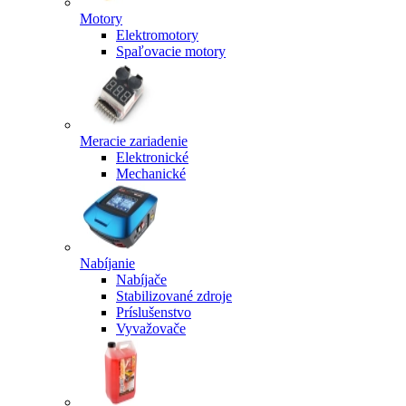
Motory
Elektromotory
Spaľovacie motory
Meracie zariadenie
Elektronické
Mechanické
Nabíjanie
Nabíjače
Stabilizované zdroje
Príslušenstvo
Vyvažovače