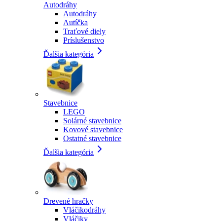
Autodráhy
Autodráhy
Autíčka
Traťové diely
Príslušenstvo
Ďalšia kategória
Stavebnice
LEGO
Solárné stavebnice
Kovové stavebnice
Ostatné stavebnice
Ďalšia kategória
Drevené hračky
Vláčikodráhy
Vláčiky