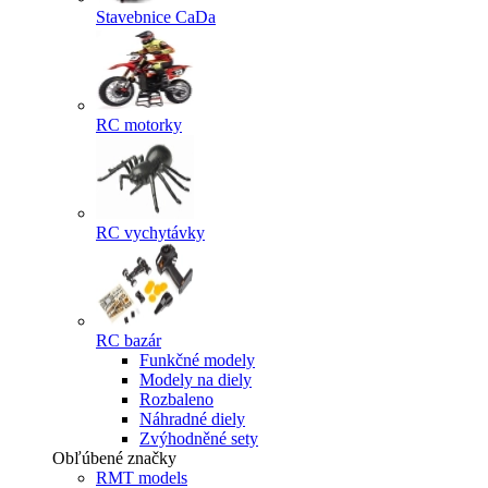
Stavebnice CaDa
RC motorky
RC vychytávky
RC bazár
Funkčné modely
Modely na diely
Rozbaleno
Náhradné diely
Zvýhodněné sety
Obľúbené značky
RMT models