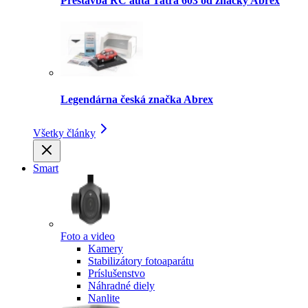
Prestavba RC auta Tatra 603 od značky Abrex
Legendárna česká značka Abrex
Všetky články
Smart
Foto a video
Kamery
Stabilizátory fotoaparátu
Príslušenstvo
Náhradné diely
Nanlite