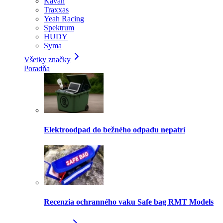
Kavan
Traxxas
Yeah Racing
Spektrum
HUDY
Syma
Všetky značky
Poradňa
Elektroodpad do bežného odpadu nepatrí
Recenzia ochranného vaku Safe bag RMT Models