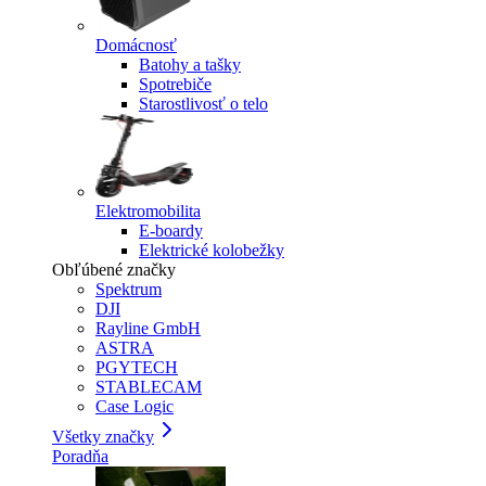
Domácnosť
Batohy a tašky
Spotrebiče
Starostlivosť o telo
Elektromobilita
E-boardy
Elektrické kolobežky
Obľúbené značky
Spektrum
DJI
Rayline GmbH
ASTRA
PGYTECH
STABLECAM
Case Logic
Všetky značky
Poradňa