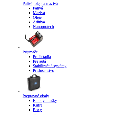
Palivá, oleje a mazivá
Palivá
Mazivá
Oleje
Aditíva
Nanoprotech
Prijímače
Pre lietadlá
Pre autá
Stabilizačné systémy
Príslušenstvo
Prepravné obaly
Batohy a tašky
Kufre
Boxy