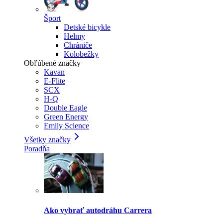
Šport
Detské bicykle
Helmy
Chrániče
Kolobežky
Obľúbené značky
Kavan
E-Flite
SCX
H-Q
Double Eagle
Green Energy
Emily Science
Všetky značky
Poradňa
Ako vybrať autodráhu Carrera