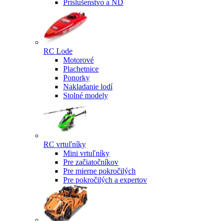
Príslušenstvo a ND
RC Lode
Motorové
Plachetnice
Ponorky
Nakladanie lodí
Stolné modely
RC vrtuľníky
Mini vrtuľníky
Pre začiatočníkov
Pre mierne pokročilých
Pre pokročilých a expertov