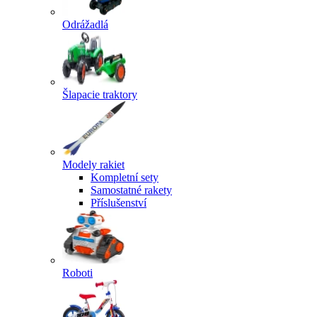
Odrážadlá
Šlapacie traktory
Modely rakiet
Kompletní sety
Samostatné rakety
Příslušenství
Roboti