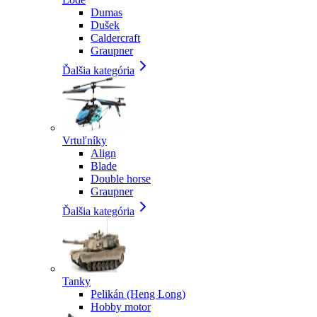
Dumas
Dušek
Caldercraft
Graupner
Ďalšia kategória
Vrtuľníky
Align
Blade
Double horse
Graupner
Ďalšia kategória
Tanky
Pelikán (Heng Long)
Hobby motor