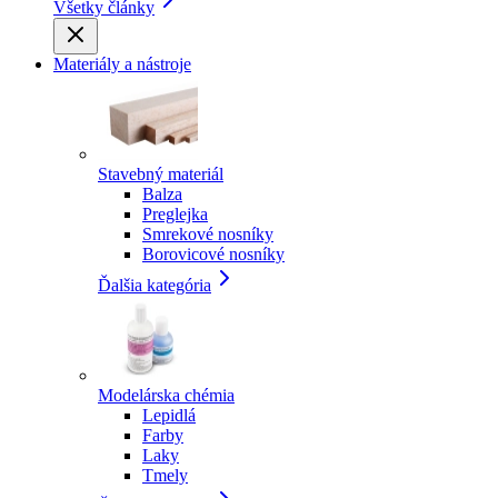
Všetky články
Materiály a nástroje
Stavebný materiál
Balza
Preglejka
Smrekové nosníky
Borovicové nosníky
Ďalšia kategória
Modelárska chémia
Lepidlá
Farby
Laky
Tmely