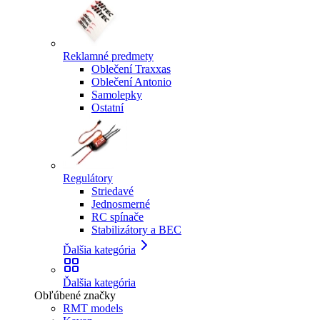
Reklamné predmety
Oblečení Traxxas
Oblečení Antonio
Samolepky
Ostatní
Regulátory
Striedavé
Jednosmerné
RC spínače
Stabilizátory a BEC
Ďalšia kategória
Ďalšia kategória
Obľúbené značky
RMT models