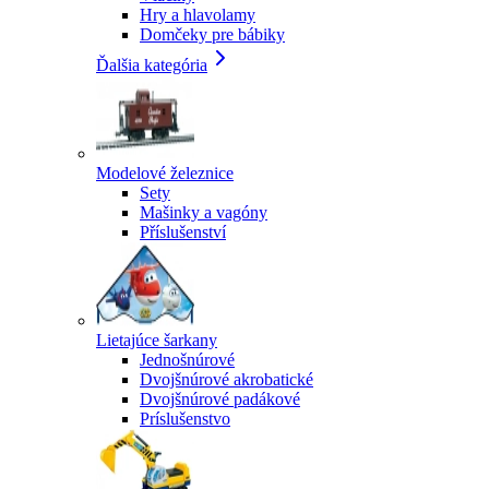
Hry a hlavolamy
Domčeky pre bábiky
Ďalšia kategória
Modelové železnice
Sety
Mašinky a vagóny
Příslušenství
Lietajúce šarkany
Jednošnúrové
Dvojšnúrové akrobatické
Dvojšnúrové padákové
Príslušenstvo