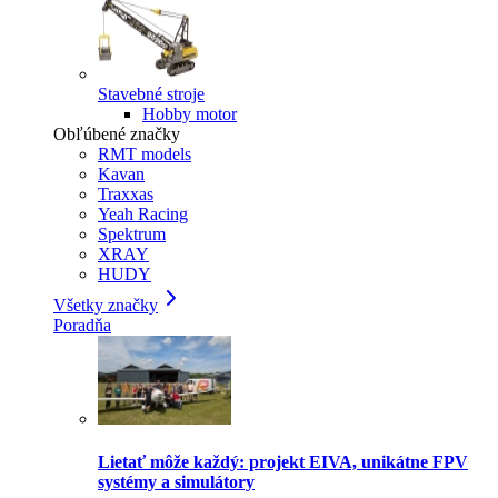
Stavebné stroje
Hobby motor
Obľúbené značky
RMT models
Kavan
Traxxas
Yeah Racing
Spektrum
XRAY
HUDY
Všetky značky
Poradňa
Lietať môže každý: projekt EIVA, unikátne FPV
systémy a simulátory