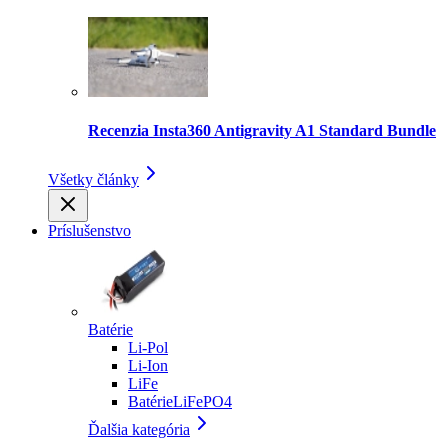
Recenzia Insta360 Antigravity A1 Standard Bundle
Všetky články
Príslušenstvo
Batérie
Li-Pol
Li-Ion
LiFe
BatérieLiFePO4
Ďalšia kategória