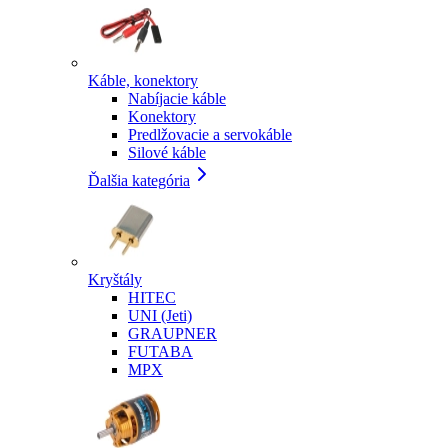
Káble, konektory
Nabíjacie káble
Konektory
Predlžovacie a servokáble
Silové káble
Ďalšia kategória
Kryštály
HITEC
UNI (Jeti)
GRAUPNER
FUTABA
MPX