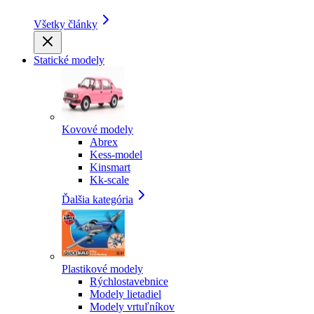
Všetky články
Statické modely
Kovové modely
Abrex
Kess-model
Kinsmart
Kk-scale
Ďalšia kategória
Plastikové modely
Rýchlostavebnice
Modely lietadiel
Modely vrtuľníkov