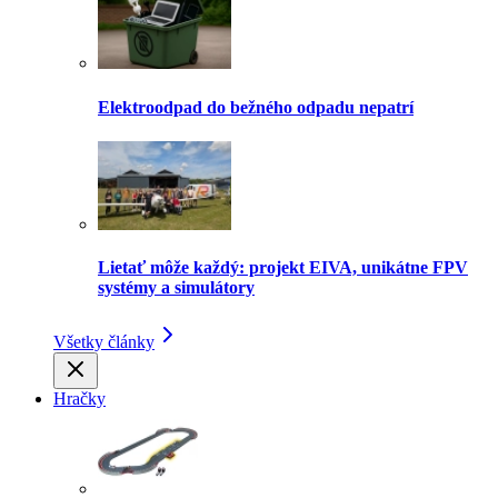
Elektroodpad do bežného odpadu nepatrí
Lietať môže každý: projekt EIVA, unikátne FPV
systémy a simulátory
Všetky články
Hračky