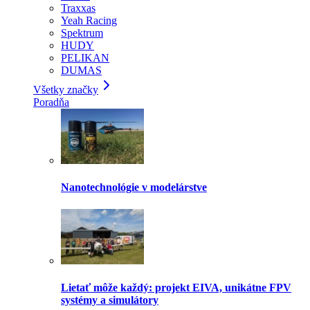
Traxxas
Yeah Racing
Spektrum
HUDY
PELIKAN
DUMAS
Všetky značky
Poradňa
Nanotechnológie v modelárstve
Lietať môže každý: projekt EIVA, unikátne FPV
systémy a simulátory