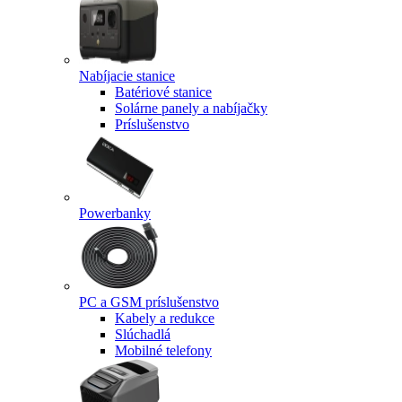
Nabíjacie stanice
Batériové stanice
Solárne panely a nabíjačky
Príslušenstvo
Powerbanky
PC a GSM príslušenstvo
Kabely a redukce
Slúchadlá
Mobilné telefony