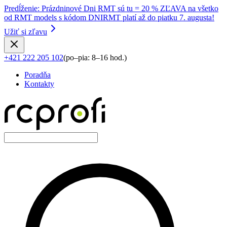
Predĺženie
:
Prázdninové Dni RMT sú tu = 20 % ZĽAVA na všetko
od RMT models s kódom DNIRMT platí až do piatku 7. augusta!
Užiť si zľavu
+421 222 205 102
(
po–pia: 8–16 hod.
)
Poradňa
Kontakty