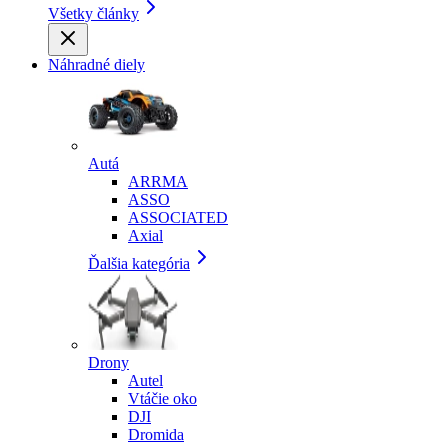
Všetky články
Náhradné diely
Autá
ARRMA
ASSO
ASSOCIATED
Axial
Ďalšia kategória
Drony
Autel
Vtáčie oko
DJI
Dromida