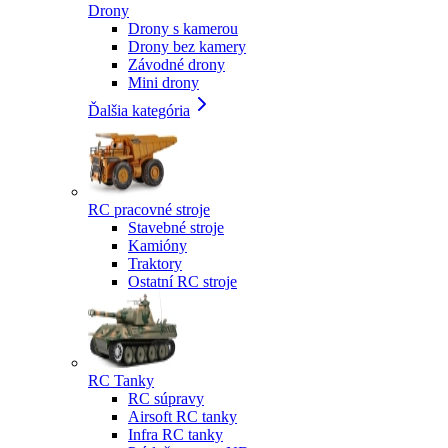
Drony
Drony s kamerou
Drony bez kamery
Závodné drony
Mini drony
Ďalšia kategória
RC pracovné stroje
Stavebné stroje
Kamióny
Traktory
Ostatní RC stroje
RC Tanky
RC súpravy
Airsoft RC tanky
Infra RC tanky