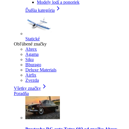
Modely lodí a ponoriek
Ďalšia kategória
Statické
Obľúbené značky
Abrex
Agama
Siku
Bburago
Deluxe Materials
Airfix
Zvezda
Všetky značky
Poradňa