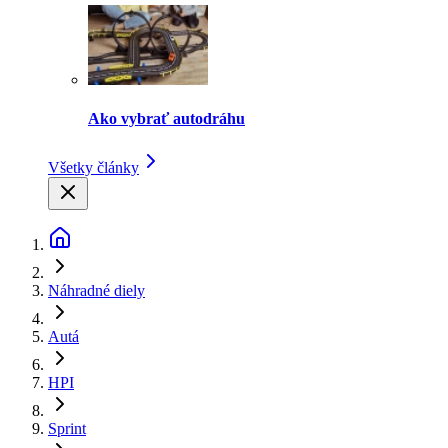
Ako vybrať autodráhu
Všetky články
Náhradné diely
Autá
HPI
Sprint