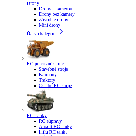
Drony
Drony s kamerou
Drony bez kamery
Závodné drony
Mini drony
Ďalšia kategória
RC pracovné stroje
Stavebné stroje
Kamióny
Traktory
Ostatní RC stroje
RC Tanky
RC súpravy
Airsoft RC tanky
Infra RC tanky