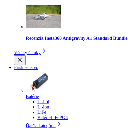
Recenzia Insta360 Antigravity A1 Standard Bundle
Všetky články
Príslušenstvo
Batérie
Li-Pol
Li-Ion
LiFe
BatérieLiFePO4
Ďalšia kategória