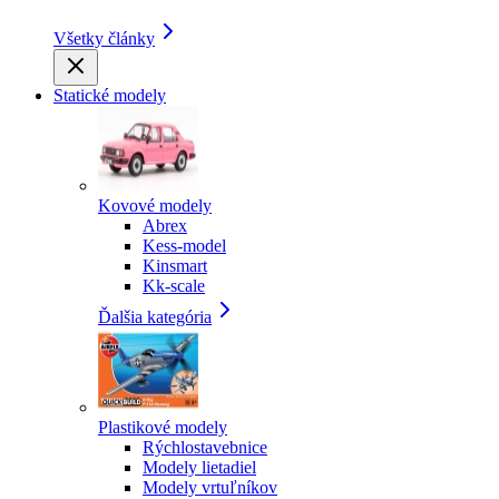
Všetky články
Statické modely
Kovové modely
Abrex
Kess-model
Kinsmart
Kk-scale
Ďalšia kategória
Plastikové modely
Rýchlostavebnice
Modely lietadiel
Modely vrtuľníkov