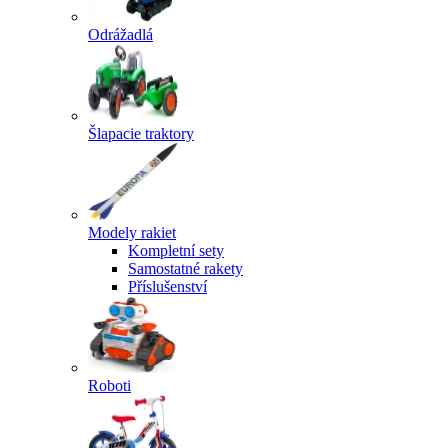
Odrážadlá
Šlapacie traktory
Modely rakiet
Kompletní sety
Samostatné rakety
Příslušenství
Roboti