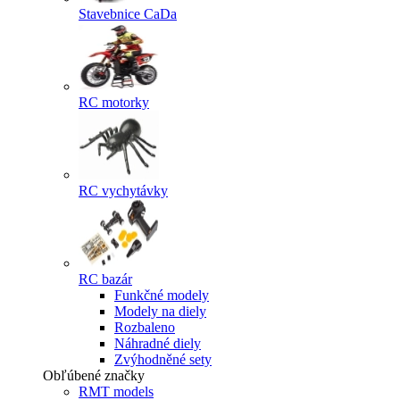
Stavebnice CaDa
RC motorky
RC vychytávky
RC bazár
Funkčné modely
Modely na diely
Rozbaleno
Náhradné diely
Zvýhodněné sety
Obľúbené značky
RMT models