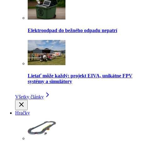
Elektroodpad do bežného odpadu nepatrí
Lietať môže každý: projekt EIVA, unikátne FPV
systémy a simulátory
Všetky články
Hračky