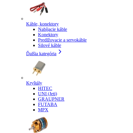
Káble, konektory
Nabíjacie káble
Konektory
Predlžovacie a servokáble
Silové káble
Ďalšia kategória
Kryštály
HITEC
UNI (Jeti)
GRAUPNER
FUTABA
MPX