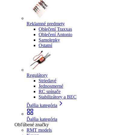
Reklamné predmety
Oblečení Traxxas
Oblečení Antonio
Samolepky
Ostatní
Regulátory
Striedavé
Jednosmerné
RC spínače
Stabilizátory a BEC
Ďalšia kategória
Ďalšia kategória
Obľúbené značky
RMT models