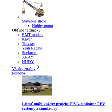
Stavebné stroje
Hobby motor
Obľúbené značky
RMT models
Kavan
Traxxas
Yeah Racing
Spektrum
XRAY
HUDY
Všetky značky
Poradňa
Lietať môže každý: projekt EIVA, unikátne FPV
systémy a simulátory