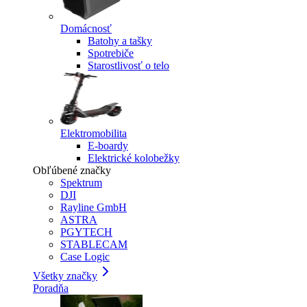
Domácnosť
Batohy a tašky
Spotrebiče
Starostlivosť o telo
Elektromobilita
E-boardy
Elektrické kolobežky
Obľúbené značky
Spektrum
DJI
Rayline GmbH
ASTRA
PGYTECH
STABLECAM
Case Logic
Všetky značky
Poradňa