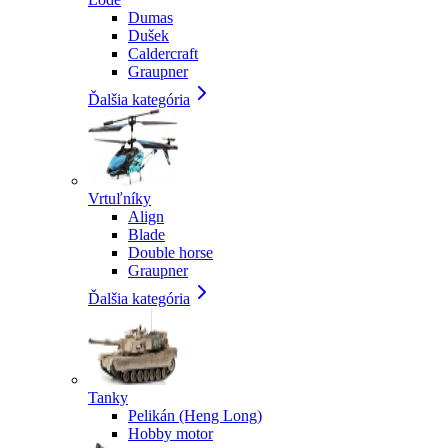
Dumas
Dušek
Caldercraft
Graupner
Ďalšia kategória
Vrtuľníky
Align
Blade
Double horse
Graupner
Ďalšia kategória
Tanky
Pelikán (Heng Long)
Hobby motor