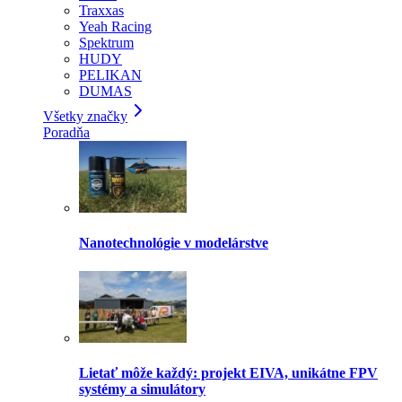
Traxxas
Yeah Racing
Spektrum
HUDY
PELIKAN
DUMAS
Všetky značky
Poradňa
Nanotechnológie v modelárstve
Lietať môže každý: projekt EIVA, unikátne FPV
systémy a simulátory