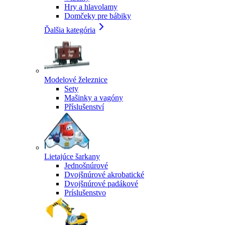
Hry a hlavolamy
Domčeky pre bábiky
Ďalšia kategória
Modelové železnice
Sety
Mašinky a vagóny
Příslušenství
Lietajúce šarkany
Jednošnúrové
Dvojšnúrové akrobatické
Dvojšnúrové padákové
Príslušenstvo