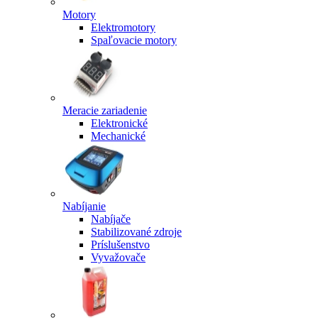
Motory
Elektromotory
Spaľovacie motory
Meracie zariadenie
Elektronické
Mechanické
Nabíjanie
Nabíjače
Stabilizované zdroje
Príslušenstvo
Vyvažovače