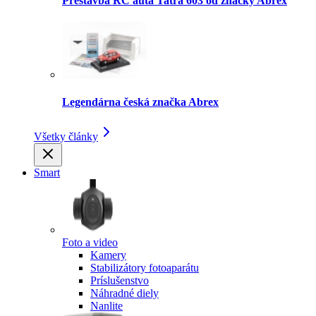
Prestavba RC auta Tatra 603 od značky Abrex
Legendárna česká značka Abrex
Všetky články
Smart
Foto a video
Kamery
Stabilizátory fotoaparátu
Príslušenstvo
Náhradné diely
Nanlite