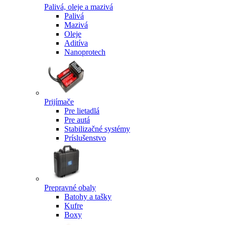
Palivá, oleje a mazivá
Palivá
Mazivá
Oleje
Aditíva
Nanoprotech
Prijímače
Pre lietadlá
Pre autá
Stabilizačné systémy
Príslušenstvo
Prepravné obaly
Batohy a tašky
Kufre
Boxy