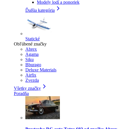
Modely lodí a ponoriek
Ďalšia kategória
Statické
Obľúbené značky
Abrex
Agama
Siku
Bburago
Deluxe Materials
Airfix
Zvezda
Všetky značky
Poradňa