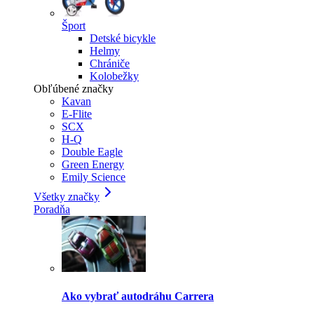
Šport
Detské bicykle
Helmy
Chrániče
Kolobežky
Obľúbené značky
Kavan
E-Flite
SCX
H-Q
Double Eagle
Green Energy
Emily Science
Všetky značky
Poradňa
Ako vybrať autodráhu Carrera