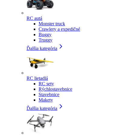
RC autá
Monster truck
Crawlery a expedičné
Buggy
Truggy
Ďalšia kategória
RC lietadlá
RC sety
Rýchlostavebnice
Stavebnice
Makety
Ďalšia kategória