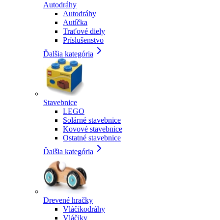
Autodráhy
Autodráhy
Autíčka
Traťové diely
Príslušenstvo
Ďalšia kategória
Stavebnice
LEGO
Solárné stavebnice
Kovové stavebnice
Ostatné stavebnice
Ďalšia kategória
Drevené hračky
Vláčikodráhy
Vláčiky