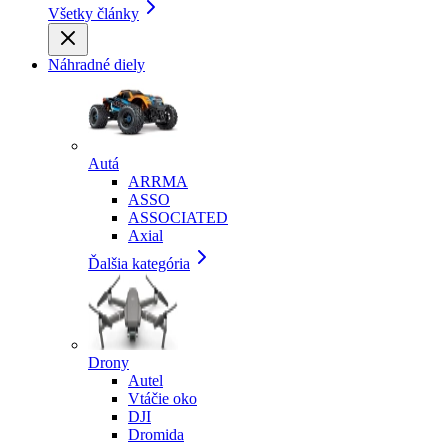
Všetky články
Náhradné diely
Autá
ARRMA
ASSO
ASSOCIATED
Axial
Ďalšia kategória
Drony
Autel
Vtáčie oko
DJI
Dromida