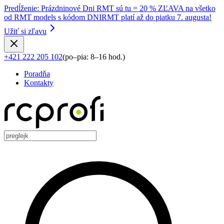
Predĺženie
:
Prázdninové Dni RMT sú tu = 20 % ZĽAVA na všetko
od RMT models s kódom DNIRMT platí až do piatku 7. augusta!
Užiť si zľavu
+421 222 205 102
(
po–pia: 8–16 hod.
)
Poradňa
Kontakty