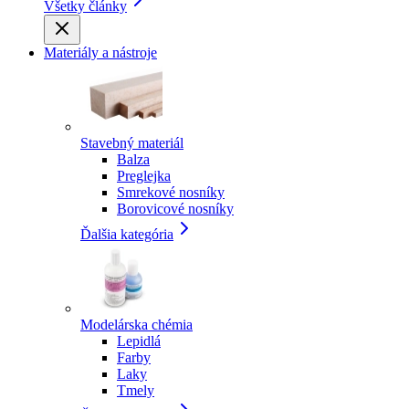
Všetky články
Materiály a nástroje
Stavebný materiál
Balza
Preglejka
Smrekové nosníky
Borovicové nosníky
Ďalšia kategória
Modelárska chémia
Lepidlá
Farby
Laky
Tmely