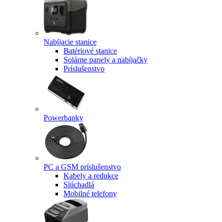
Nabíjacie stanice
Batériové stanice
Solárne panely a nabíjačky
Príslušenstvo
Powerbanky
PC a GSM príslušenstvo
Kabely a redukce
Slúchadlá
Mobilné telefony