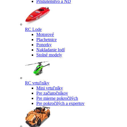
Príslušenstvo a ND
RC Lode
Motorové
Plachetnice
Ponorky
Nakladanie lodí
Stolné modely
RC vrtuľníky
Mini vrtuľníky
Pre začiatočníkov
Pre mierne pokročilých
Pre pokročilých a expertov