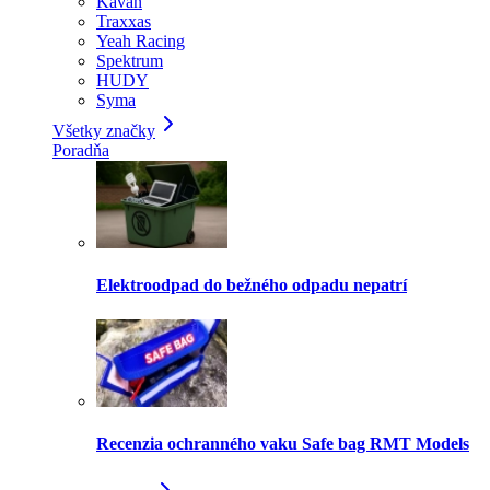
Kavan
Traxxas
Yeah Racing
Spektrum
HUDY
Syma
Všetky značky
Poradňa
Elektroodpad do bežného odpadu nepatrí
Recenzia ochranného vaku Safe bag RMT Models