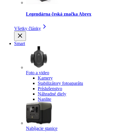
Legendárna česká značka Abrex
Všetky články
Smart
Foto a video
Kamery
Stabilizátory fotoaparátu
Príslušenstvo
Náhradné diely
Nanlite
Nabíjacie stanice