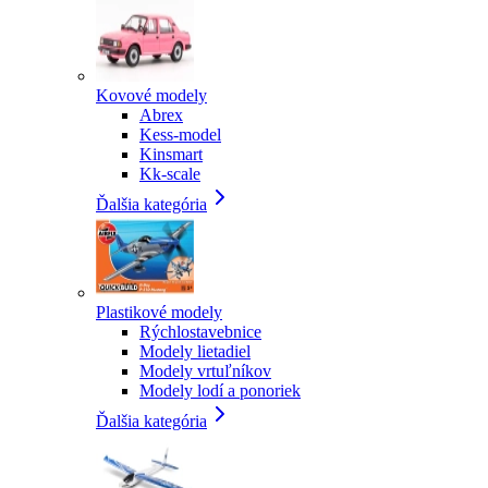
Kovové modely
Abrex
Kess-model
Kinsmart
Kk-scale
Ďalšia kategória
Plastikové modely
Rýchlostavebnice
Modely lietadiel
Modely vrtuľníkov
Modely lodí a ponoriek
Ďalšia kategória