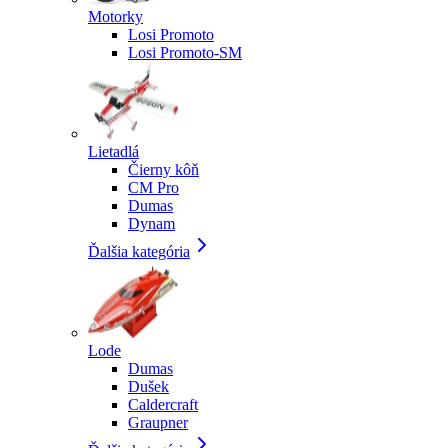
Motorky
Losi Promoto
Losi Promoto-SM
Lietadlá
Čierny kôň
CM Pro
Dumas
Dynam
Ďalšia kategória
Lode
Dumas
Dušek
Caldercraft
Graupner