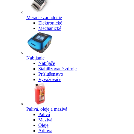
Meracie zariadenie
Elektronické
Mechanické
Nabíjanie
Nabíjače
Stabilizované zdroje
Príslušenstvo
Vyvažovače
Palivá, oleje a mazivá
Palivá
Mazivá
Oleje
Aditíva