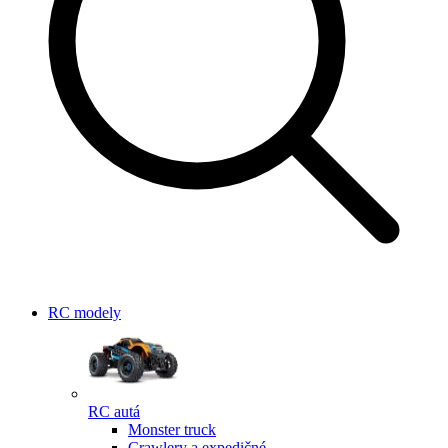
RC modely
RC autá
Monster truck
Crawlery a expedičné