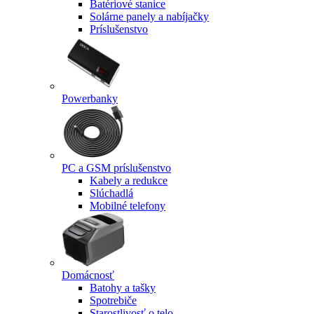
Batériové stanice
Solárne panely a nabíjačky
Príslušenstvo
Powerbanky
PC a GSM príslušenstvo
Kabely a redukce
Slúchadlá
Mobilné telefony
Domácnosť
Batohy a tašky
Spotrebiče
Starostlivosť o telo