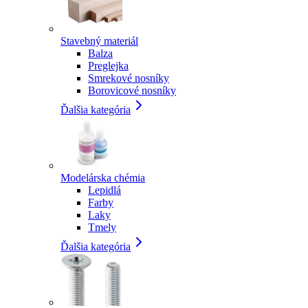
Stavebný materiál
Balza
Preglejka
Smrekové nosníky
Borovicové nosníky
Ďalšia kategória
Modelárska chémia
Lepidlá
Farby
Laky
Tmely
Ďalšia kategória