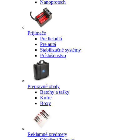
Nanoprotech
Prijímače
Pre lietadlá
Pre autá
Stabilizačné systémy
Príslušenstvo
Prepravné obaly
Batohy a tašky
Kufre
Boxy
Reklamné predmety
Oblečení Traxxas