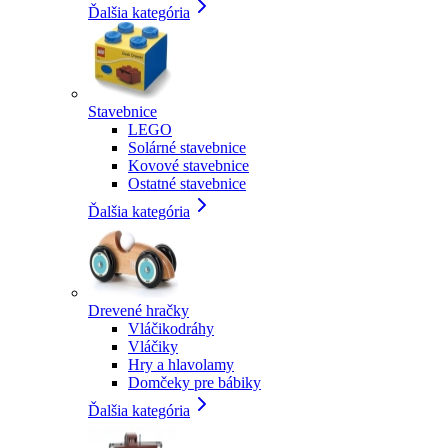
Ďalšia kategória
Stavebnice
LEGO
Solárné stavebnice
Kovové stavebnice
Ostatné stavebnice
Ďalšia kategória
Drevené hračky
Vláčikodráhy
Vláčiky
Hry a hlavolamy
Domčeky pre bábiky
Ďalšia kategória