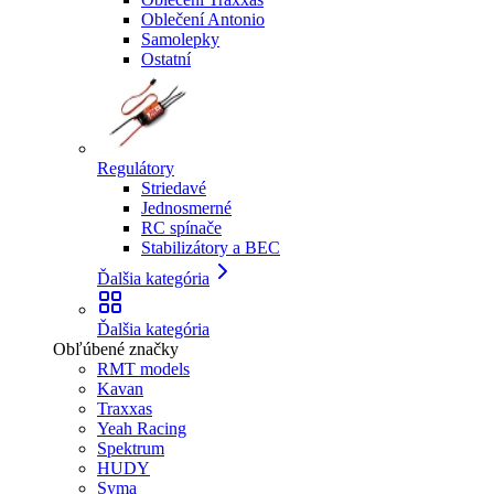
Oblečení Antonio
Samolepky
Ostatní
Regulátory
Striedavé
Jednosmerné
RC spínače
Stabilizátory a BEC
Ďalšia kategória
Ďalšia kategória
Obľúbené značky
RMT models
Kavan
Traxxas
Yeah Racing
Spektrum
HUDY
Syma