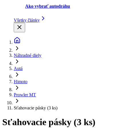
Ako vybrať autodráhu
Všetky články
Náhradné diely
Autá
Himoto
Prowler MT
Sťahovacie pásky (3 ks)
Sťahovacie pásky (3 ks)