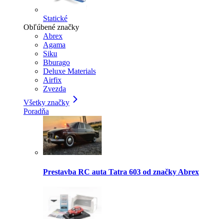
Statické
Obľúbené značky
Abrex
Agama
Siku
Bburago
Deluxe Materials
Airfix
Zvezda
Všetky značky
Poradňa
Prestavba RC auta Tatra 603 od značky Abrex