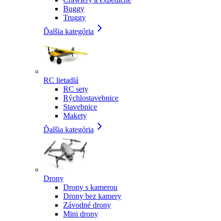
Buggy
Truggy
Ďalšia kategória
RC lietadlá
RC sety
Rýchlostavebnice
Stavebnice
Makety
Ďalšia kategória
Drony
Drony s kamerou
Drony bez kamery
Závodné drony
Mini drony