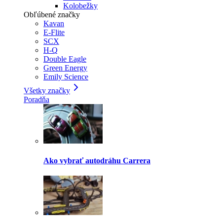
Kolobežky
Obľúbené značky
Kavan
E-Flite
SCX
H-Q
Double Eagle
Green Energy
Emily Science
Všetky značky
Poradňa
Ako vybrať autodráhu Carrera