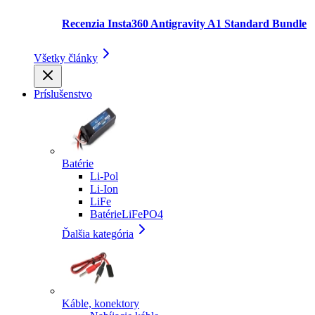
Recenzia Insta360 Antigravity A1 Standard Bundle
Všetky články
Príslušenstvo
Batérie
Li-Pol
Li-Ion
LiFe
BatérieLiFePO4
Ďalšia kategória
Káble, konektory