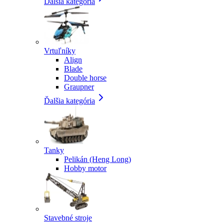
Ďalšia kategória
Vrtuľníky
Align
Blade
Double horse
Graupner
Ďalšia kategória
Tanky
Pelikán (Heng Long)
Hobby motor
Stavebné stroje