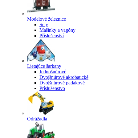
Modelové železnice
Sety
Mašinky a vagóny
Příslušenství
Lietajúce šarkany
Jednošnúrové
Dvojšnúrové akrobatické
Dvojšnúrové padákové
Príslušenstvo
Odrážadlá