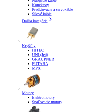
Nabíjacie káble
Konektory
Predlžovacie a servokáble
Silové káble
Ďalšia kategória
Kryštály
HITEC
UNI (Jeti)
GRAUPNER
FUTABA
MPX
Motory
Elektromotory
Spaľovacie motory