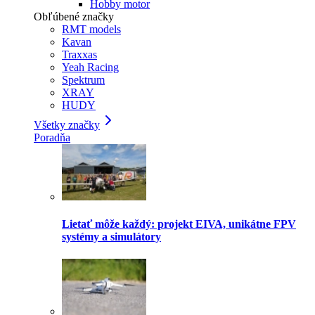
Hobby motor
Obľúbené značky
RMT models
Kavan
Traxxas
Yeah Racing
Spektrum
XRAY
HUDY
Všetky značky
Poradňa
Lietať môže každý: projekt EIVA, unikátne FPV
systémy a simulátory