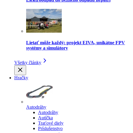
Lietať môže každý: projekt EIVA, unikátne FPV
systémy a simulátory
Všetky články
Hračky
Autodráhy
Autodráhy
Autíčka
Traťové diely
Príslušenstvo