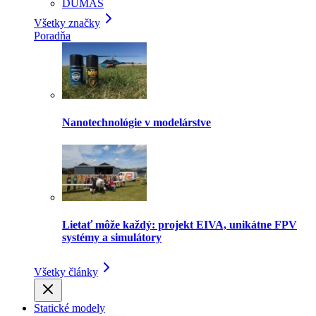
DUMAS
Všetky značky
Poradňa
Nanotechnológie v modelárstve
Lietať môže každý: projekt EIVA, unikátne FPV
systémy a simulátory
Všetky články
Statické modely