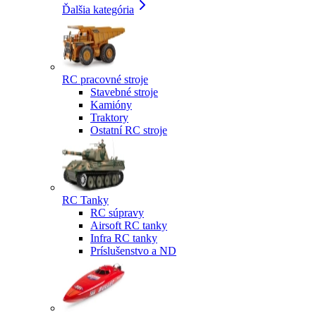
Ďalšia kategória
RC pracovné stroje
Stavebné stroje
Kamióny
Traktory
Ostatní RC stroje
RC Tanky
RC súpravy
Airsoft RC tanky
Infra RC tanky
Príslušenstvo a ND