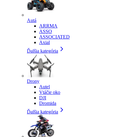
Autá
ARRMA
ASSO
ASSOCIATED
Axial
Ďalšia kategória
Drony
Autel
Vtáčie oko
DJI
Dromida
Ďalšia kategória