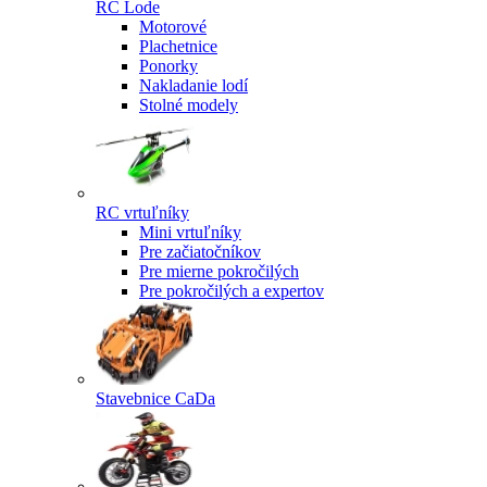
RC Lode
Motorové
Plachetnice
Ponorky
Nakladanie lodí
Stolné modely
RC vrtuľníky
Mini vrtuľníky
Pre začiatočníkov
Pre mierne pokročilých
Pre pokročilých a expertov
Stavebnice CaDa