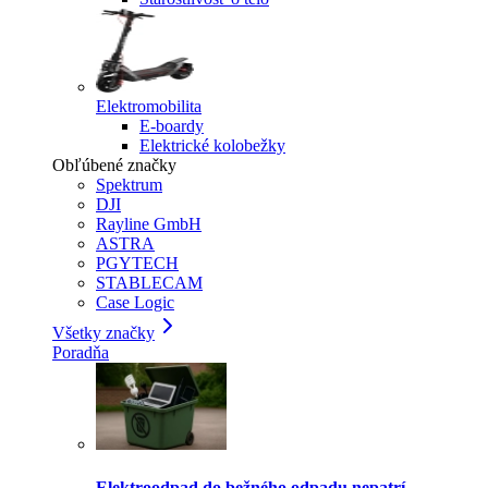
Elektromobilita
E-boardy
Elektrické kolobežky
Obľúbené značky
Spektrum
DJI
Rayline GmbH
ASTRA
PGYTECH
STABLECAM
Case Logic
Všetky značky
Poradňa
Elektroodpad do bežného odpadu nepatrí