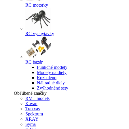
RC motorky
RC vychytávky
RC bazár
Funkčné modely
Modely na diely
Rozbaleno
Náhradné diely
Zvýhodněné sety
Obľúbené značky
RMT models
Kavan
Traxxas
Spektrum
XRAY
Syma