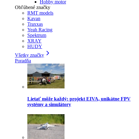
Hobby motor
Obľúbené značky
RMT models
Kavan
Traxxas
Yeah Racing
Spektrum
XRAY
HUDY
Všetky značky
Poradňa
Lietať môže každý: projekt EIVA, unikátne FPV
systémy a simulátory