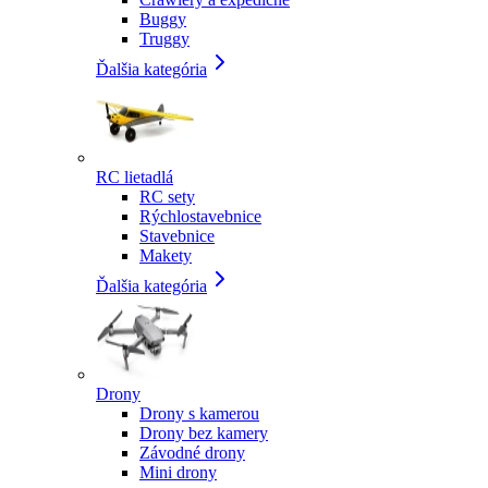
Buggy
Truggy
Ďalšia kategória
RC lietadlá
RC sety
Rýchlostavebnice
Stavebnice
Makety
Ďalšia kategória
Drony
Drony s kamerou
Drony bez kamery
Závodné drony
Mini drony