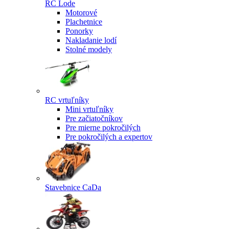
RC Lode
Motorové
Plachetnice
Ponorky
Nakladanie lodí
Stolné modely
RC vrtuľníky
Mini vrtuľníky
Pre začiatočníkov
Pre mierne pokročilých
Pre pokročilých a expertov
Stavebnice CaDa