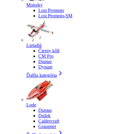
Motorky
Losi Promoto
Losi Promoto-SM
Lietadlá
Čierny kôň
CM Pro
Dumas
Dynam
Ďalšia kategória
Lode
Dumas
Dušek
Caldercraft
Graupner