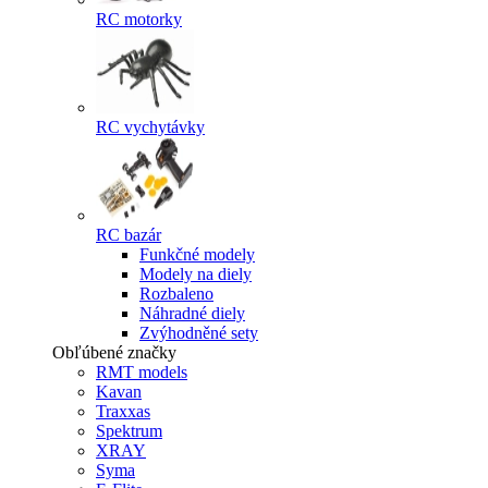
RC motorky
RC vychytávky
RC bazár
Funkčné modely
Modely na diely
Rozbaleno
Náhradné diely
Zvýhodněné sety
Obľúbené značky
RMT models
Kavan
Traxxas
Spektrum
XRAY
Syma