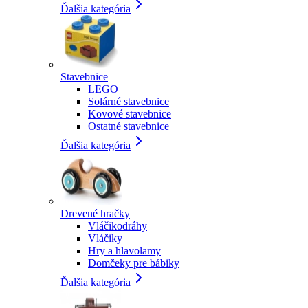
Ďalšia kategória
Stavebnice
LEGO
Solárné stavebnice
Kovové stavebnice
Ostatné stavebnice
Ďalšia kategória
Drevené hračky
Vláčikodráhy
Vláčiky
Hry a hlavolamy
Domčeky pre bábiky
Ďalšia kategória