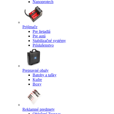
Nanoprotech
Prijímače
Pre lietadlá
Pre autá
Stabilizačné systémy
Príslušenstvo
Prepravné obaly
Batohy a tašky
Kufre
Boxy
Reklamné predmety
Oblečení Traxxas