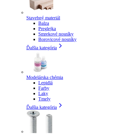
Stavebný materiál
Balza
Preglejka
Smrekové nosníky
Borovicové nosníky
Ďalšia kategória
Modelárska chémia
Lepidlá
Farby
Laky
Tmely
Ďalšia kategória