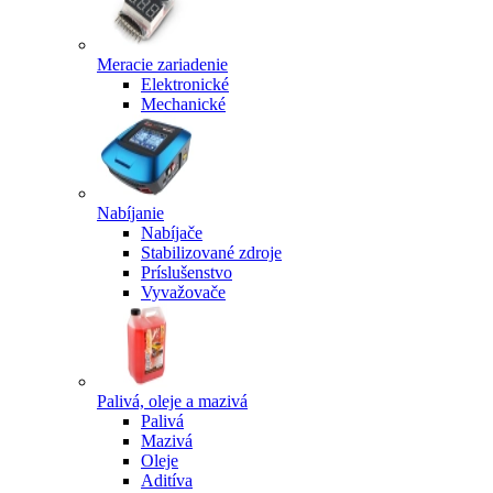
Meracie zariadenie
Elektronické
Mechanické
Nabíjanie
Nabíjače
Stabilizované zdroje
Príslušenstvo
Vyvažovače
Palivá, oleje a mazivá
Palivá
Mazivá
Oleje
Aditíva