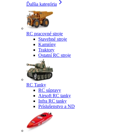
Ďalšia kategória
RC pracovné stroje
Stavebné stroje
Kamióny
Traktory
Ostatní RC stroje
RC Tanky
RC súpravy
Airsoft RC tanky
Infra RC tanky
Príslušenstvo a ND