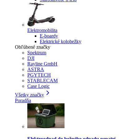
Elektromobilita
E-boardy
Elektrické kolobežky
Obľúbené značky
Spektrum
DJI
Rayline GmbH
ASTRA
PGYTECH
STABLECAM
Case Logic
Všetky značky
Poradňa
Elektroodpad do bežného odpadu nepatrí