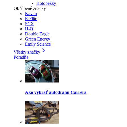
Kolobežky
Obľúbené značky
Kavan
E-Flite
SCX
H-Q
Double Eagle
Green Energy
Emily Science
Všetky značky
Poradňa
Ako vybrať autodráhu Carrera