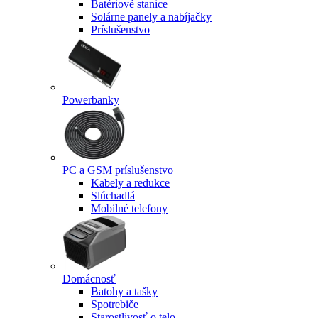
Batériové stanice
Solárne panely a nabíjačky
Príslušenstvo
Powerbanky
PC a GSM príslušenstvo
Kabely a redukce
Slúchadlá
Mobilné telefony
Domácnosť
Batohy a tašky
Spotrebiče
Starostlivosť o telo