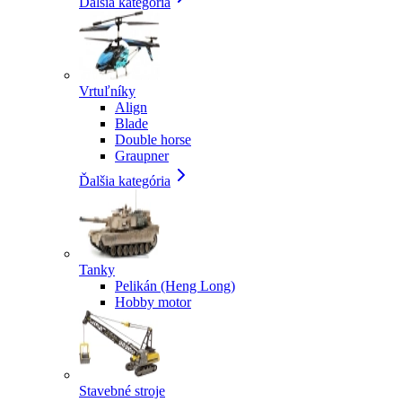
Ďalšia kategória
Vrtuľníky
Align
Blade
Double horse
Graupner
Ďalšia kategória
Tanky
Pelikán (Heng Long)
Hobby motor
Stavebné stroje