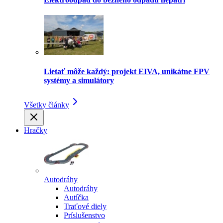
Lietať môže každý: projekt EIVA, unikátne FPV
systémy a simulátory
Všetky články
Hračky
Autodráhy
Autodráhy
Autíčka
Traťové diely
Príslušenstvo