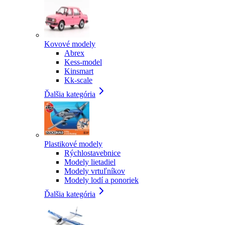
Kovové modely
Abrex
Kess-model
Kinsmart
Kk-scale
Ďalšia kategória
Plastikové modely
Rýchlostavebnice
Modely lietadiel
Modely vrtuľníkov
Modely lodí a ponoriek
Ďalšia kategória