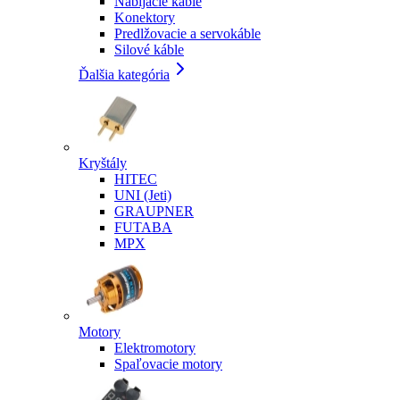
Nabíjacie káble
Konektory
Predlžovacie a servokáble
Silové káble
Ďalšia kategória
Kryštály
HITEC
UNI (Jeti)
GRAUPNER
FUTABA
MPX
Motory
Elektromotory
Spaľovacie motory