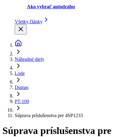
Ako vybrať autodráhu
Všetky články
Náhradné diely
Lode
Dumas
PT-109
Súprava príslušenstva pre 4SP1233
Súprava príslušenstva pre