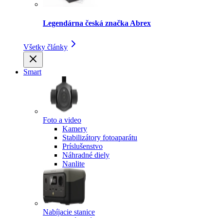
Legendárna česká značka Abrex
Všetky články
Smart
Foto a video
Kamery
Stabilizátory fotoaparátu
Príslušenstvo
Náhradné diely
Nanlite
Nabíjacie stanice