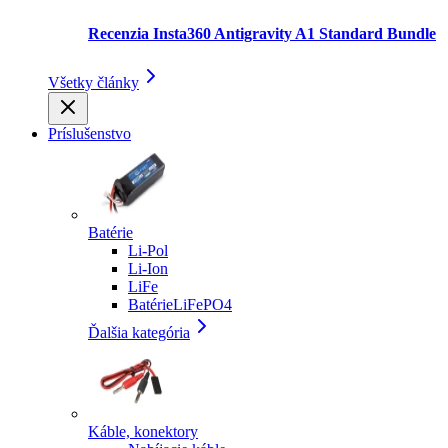
Recenzia Insta360 Antigravity A1 Standard Bundle
Všetky články
Príslušenstvo
Batérie
Li-Pol
Li-Ion
LiFe
BatérieLiFePO4
Ďalšia kategória
Káble, konektory