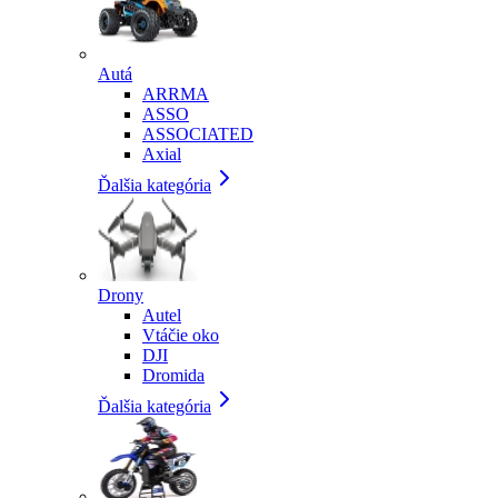
Autá
ARRMA
ASSO
ASSOCIATED
Axial
Ďalšia kategória
Drony
Autel
Vtáčie oko
DJI
Dromida
Ďalšia kategória