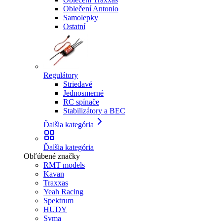
Oblečení Antonio
Samolepky
Ostatní
Regulátory
Striedavé
Jednosmerné
RC spínače
Stabilizátory a BEC
Ďalšia kategória
Ďalšia kategória
Obľúbené značky
RMT models
Kavan
Traxxas
Yeah Racing
Spektrum
HUDY
Syma