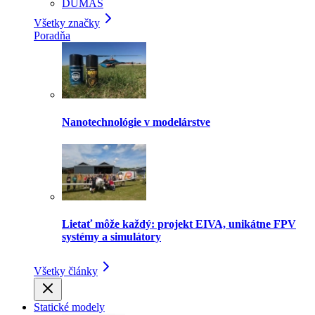
DUMAS
Všetky značky
Poradňa
Nanotechnológie v modelárstve
Lietať môže každý: projekt EIVA, unikátne FPV
systémy a simulátory
Všetky články
Statické modely