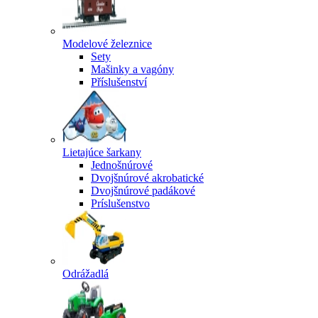
Modelové železnice
Sety
Mašinky a vagóny
Příslušenství
Lietajúce šarkany
Jednošnúrové
Dvojšnúrové akrobatické
Dvojšnúrové padákové
Príslušenstvo
Odrážadlá