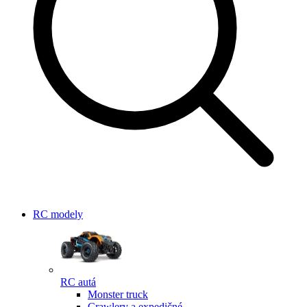
RC modely
RC autá
Monster truck
Crawlery a expedičné