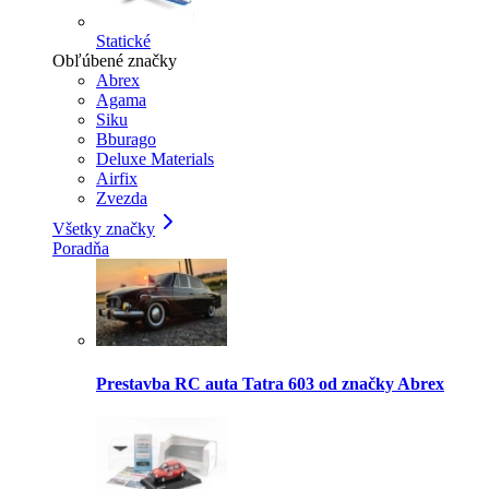
Statické
Obľúbené značky
Abrex
Agama
Siku
Bburago
Deluxe Materials
Airfix
Zvezda
Všetky značky
Poradňa
Prestavba RC auta Tatra 603 od značky Abrex