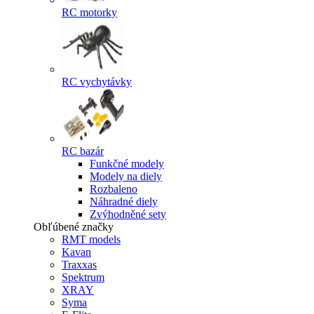
RC motorky
RC vychytávky
RC bazár
Funkčné modely
Modely na diely
Rozbaleno
Náhradné diely
Zvýhodněné sety
Obľúbené značky
RMT models
Kavan
Traxxas
Spektrum
XRAY
Syma