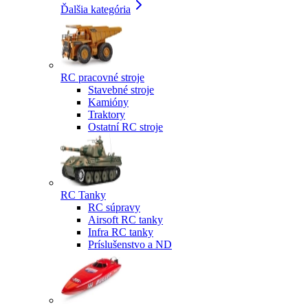
Ďalšia kategória
RC pracovné stroje
Stavebné stroje
Kamióny
Traktory
Ostatní RC stroje
RC Tanky
RC súpravy
Airsoft RC tanky
Infra RC tanky
Príslušenstvo a ND