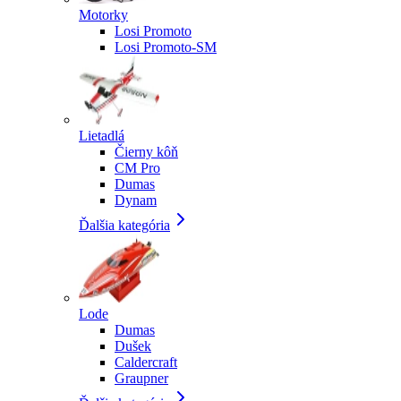
Motorky
Losi Promoto
Losi Promoto-SM
Lietadlá
Čierny kôň
CM Pro
Dumas
Dynam
Ďalšia kategória
Lode
Dumas
Dušek
Caldercraft
Graupner