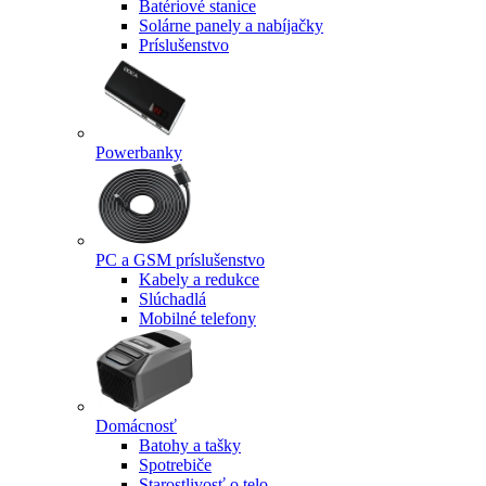
Batériové stanice
Solárne panely a nabíjačky
Príslušenstvo
Powerbanky
PC a GSM príslušenstvo
Kabely a redukce
Slúchadlá
Mobilné telefony
Domácnosť
Batohy a tašky
Spotrebiče
Starostlivosť o telo