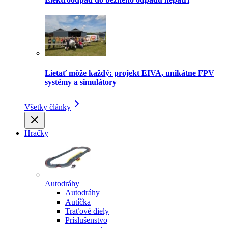
Lietať môže každý: projekt EIVA, unikátne FPV
systémy a simulátory
Všetky články
Hračky
Autodráhy
Autodráhy
Autíčka
Traťové diely
Príslušenstvo