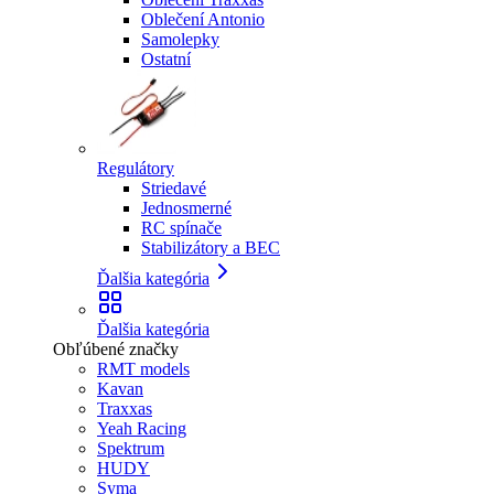
Oblečení Antonio
Samolepky
Ostatní
Regulátory
Striedavé
Jednosmerné
RC spínače
Stabilizátory a BEC
Ďalšia kategória
Ďalšia kategória
Obľúbené značky
RMT models
Kavan
Traxxas
Yeah Racing
Spektrum
HUDY
Syma