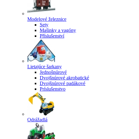
Modelové železnice
Sety
Mašinky a vagóny
Příslušenství
Lietajúce šarkany
Jednošnúrové
Dvojšnúrové akrobatické
Dvojšnúrové padákové
Príslušenstvo
Odrážadlá