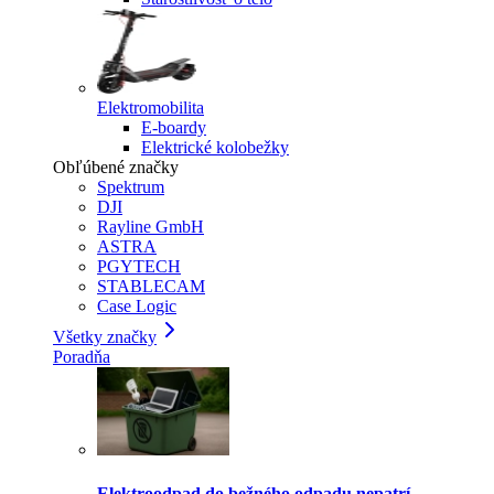
Elektromobilita
E-boardy
Elektrické kolobežky
Obľúbené značky
Spektrum
DJI
Rayline GmbH
ASTRA
PGYTECH
STABLECAM
Case Logic
Všetky značky
Poradňa
Elektroodpad do bežného odpadu nepatrí