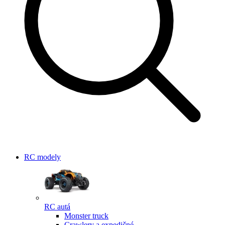
RC modely
RC autá
Monster truck
Crawlery a expedičné