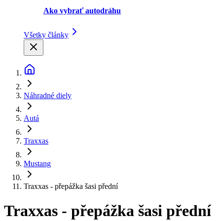
Ako vybrať autodráhu
Všetky články
Náhradné diely
Autá
Traxxas
Mustang
Traxxas - přepážka šasi přední
Traxxas - přepážka šasi přední