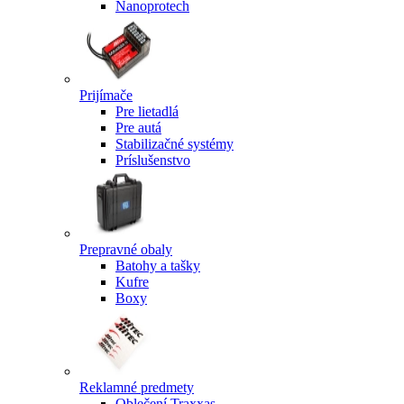
Nanoprotech
Prijímače
Pre lietadlá
Pre autá
Stabilizačné systémy
Príslušenstvo
Prepravné obaly
Batohy a tašky
Kufre
Boxy
Reklamné predmety
Oblečení Traxxas