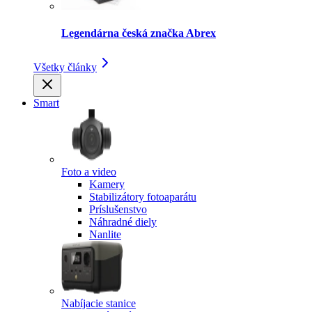
Legendárna česká značka Abrex
Všetky články
Smart
Foto a video
Kamery
Stabilizátory fotoaparátu
Príslušenstvo
Náhradné diely
Nanlite
Nabíjacie stanice