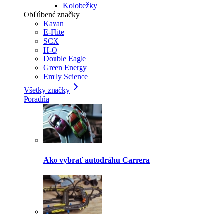
Kolobežky
Obľúbené značky
Kavan
E-Flite
SCX
H-Q
Double Eagle
Green Energy
Emily Science
Všetky značky
Poradňa
Ako vybrať autodráhu Carrera