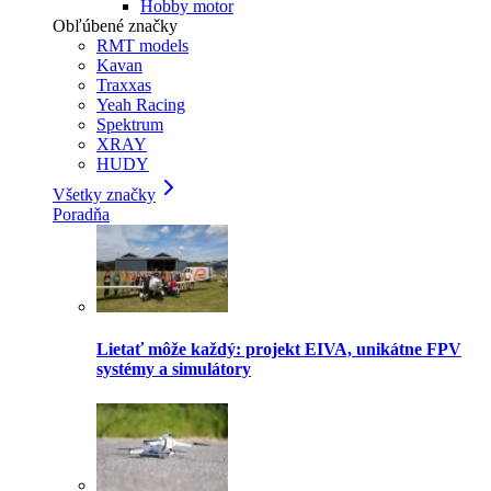
Hobby motor
Obľúbené značky
RMT models
Kavan
Traxxas
Yeah Racing
Spektrum
XRAY
HUDY
Všetky značky
Poradňa
Lietať môže každý: projekt EIVA, unikátne FPV
systémy a simulátory