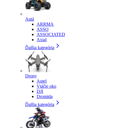
Autá
ARRMA
ASSO
ASSOCIATED
Axial
Ďalšia kategória
Drony
Autel
Vtáčie oko
DJI
Dromida
Ďalšia kategória