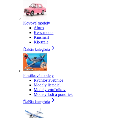
Kovové modely
Abrex
Kess-model
Kinsmart
Kk-scale
Ďalšia kategória
Plastikové modely
Rýchlostavebnice
Modely lietadiel
Modely vrtuľníkov
Modely lodí a ponoriek
Ďalšia kategória