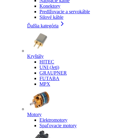
Nabíjacie káble
Konektory
Predlžovacie a servokáble
Silové káble
Ďalšia kategória
Kryštály
HITEC
UNI (Jeti)
GRAUPNER
FUTABA
MPX
Motory
Elektromotory
Spaľovacie motory