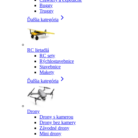
Buggy
Truggy
Ďalšia kategória
RC lietadlá
RC sety
Rýchlostavebnice
Stavebnice
Makety
Ďalšia kategória
Drony
Drony s kamerou
Drony bez kamery
Závodné drony
Mini drony