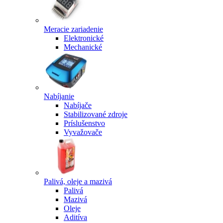
Meracie zariadenie
Elektronické
Mechanické
Nabíjanie
Nabíjače
Stabilizované zdroje
Príslušenstvo
Vyvažovače
Palivá, oleje a mazivá
Palivá
Mazivá
Oleje
Aditíva