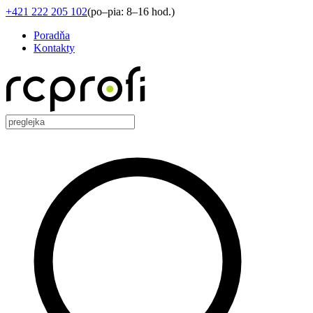
+421 222 205 102
(
po–pia: 8–16 hod.
)
Poradňa
Kontakty