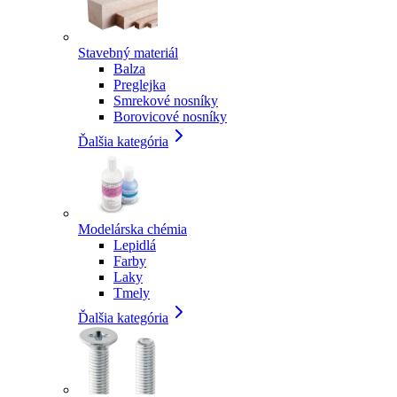
Stavebný materiál
Balza
Preglejka
Smrekové nosníky
Borovicové nosníky
Ďalšia kategória
Modelárska chémia
Lepidlá
Farby
Laky
Tmely
Ďalšia kategória