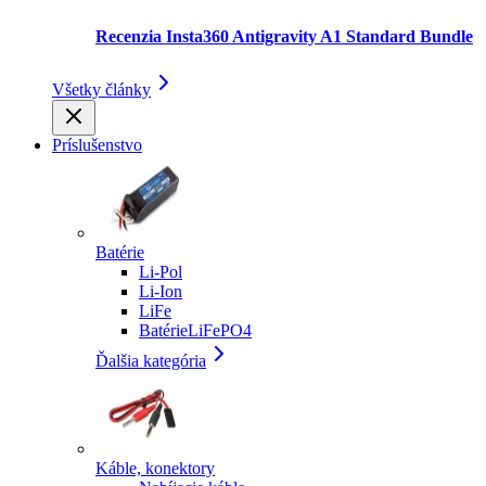
Recenzia Insta360 Antigravity A1 Standard Bundle
Všetky články
Príslušenstvo
Batérie
Li-Pol
Li-Ion
LiFe
BatérieLiFePO4
Ďalšia kategória
Káble, konektory