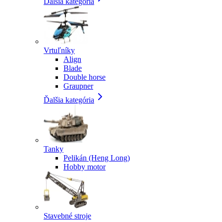
Ďalšia kategória
Vrtuľníky
Align
Blade
Double horse
Graupner
Ďalšia kategória
Tanky
Pelikán (Heng Long)
Hobby motor
Stavebné stroje