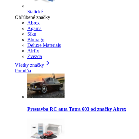
Statické
Obľúbené značky
Abrex
Agama
Siku
Bburago
Deluxe Materials
Airfix
Zvezda
Všetky značky
Poradňa
Prestavba RC auta Tatra 603 od značky Abrex