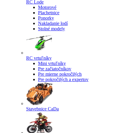
RC Lode
Motorové
Plachetnice
Ponorky
Nakladanie lodí
Stolné modely
RC vrtuľníky
Mini vrtuľníky
Pre začiatočníkov
Pre mierne pokročilých
Pre pokročilých a expertov
Stavebnice CaDa