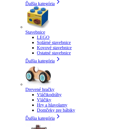
Ďalšia kategória
Stavebnice
LEGO
Solárné stavebnice
Kovové stavebnice
Ostatné stavebnice
Ďalšia kategória
Drevené hračky
Vláčikodráhy
Vláčiky
Hry a hlavolamy
Domčeky pre bábiky
Ďalšia kategória