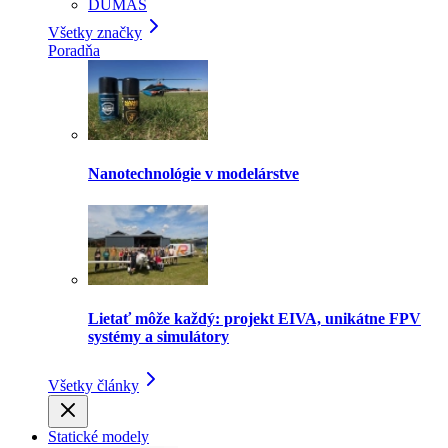
DUMAS
Všetky značky
Poradňa
Nanotechnológie v modelárstve
Lietať môže každý: projekt EIVA, unikátne FPV
systémy a simulátory
Všetky články
Statické modely