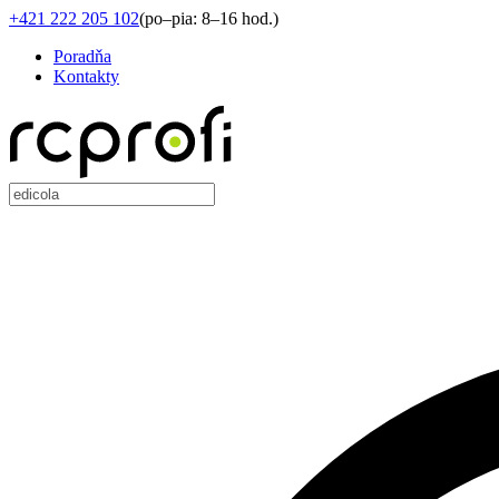
+421 222 205 102
(
po–pia: 8–16 hod.
)
Poradňa
Kontakty