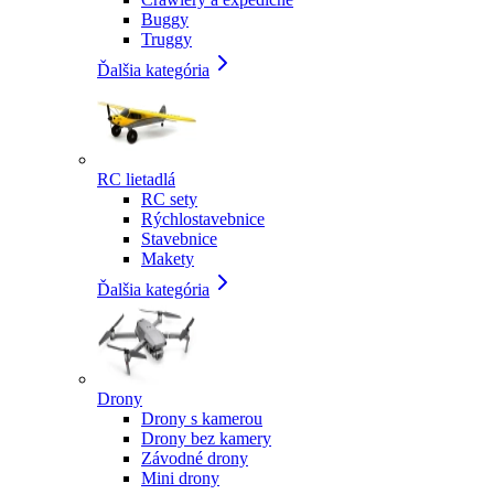
Buggy
Truggy
Ďalšia kategória
RC lietadlá
RC sety
Rýchlostavebnice
Stavebnice
Makety
Ďalšia kategória
Drony
Drony s kamerou
Drony bez kamery
Závodné drony
Mini drony