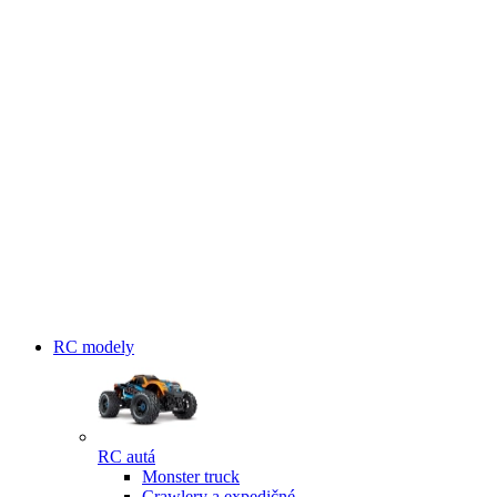
RC modely
RC autá
Monster truck
Crawlery a expedičné