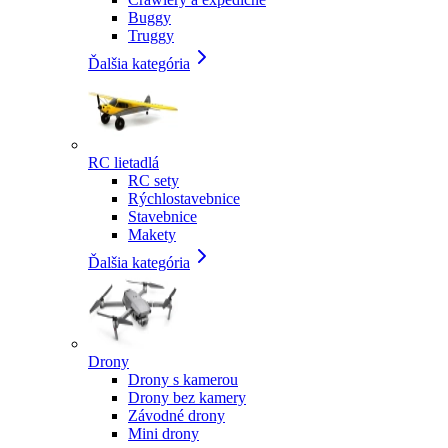
Buggy
Truggy
Ďalšia kategória
RC lietadlá
RC sety
Rýchlostavebnice
Stavebnice
Makety
Ďalšia kategória
Drony
Drony s kamerou
Drony bez kamery
Závodné drony
Mini drony