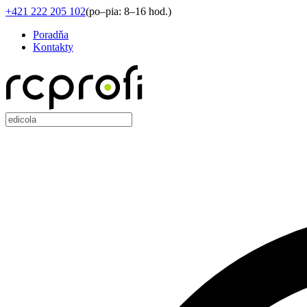
+421 222 205 102
(
po–pia: 8–16 hod.
)
Poradňa
Kontakty