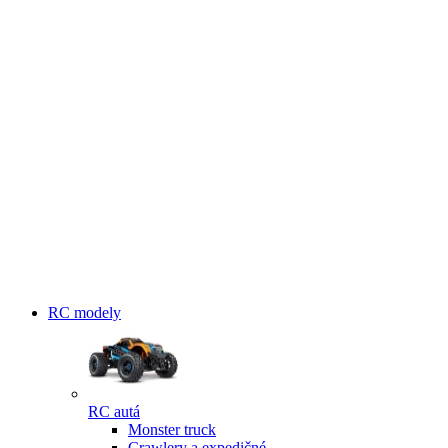
RC modely
RC autá
Monster truck
Crawlery a expedičné