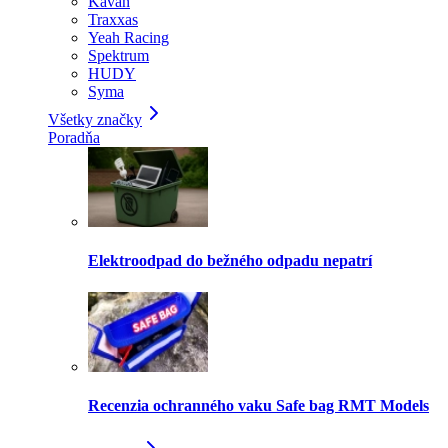
Kavan
Traxxas
Yeah Racing
Spektrum
HUDY
Syma
Všetky značky
Poradňa
Elektroodpad do bežného odpadu nepatrí
Recenzia ochranného vaku Safe bag RMT Models