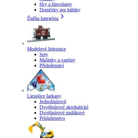
Hry a hlavolamy
Domčeky pre bábiky
Ďalšia kategória
Modelové železnice
Sety
Mašinky a vagóny
Příslušenství
Lietajúce šarkany
Jednošnúrové
Dvojšnúrové akrobatické
Dvojšnúrové padákové
Príslušenstvo