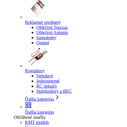
Reklamné predmety
Oblečení Traxxas
Oblečení Antonio
Samolepky
Ostatní
Regulátory
Striedavé
Jednosmerné
RC spínače
Stabilizátory a BEC
Ďalšia kategória
Ďalšia kategória
Obľúbené značky
RMT models