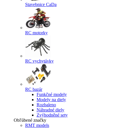
Stavebnice CaDa
RC motorky
RC vychytávky
RC bazár
Funkčné modely
Modely na diely
Rozbaleno
Náhradné diely
Zvýhodněné sety
Obľúbené značky
RMT models