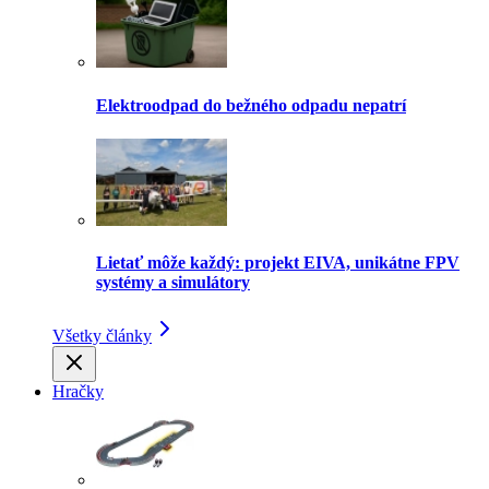
Elektroodpad do bežného odpadu nepatrí
Lietať môže každý: projekt EIVA, unikátne FPV
systémy a simulátory
Všetky články
Hračky