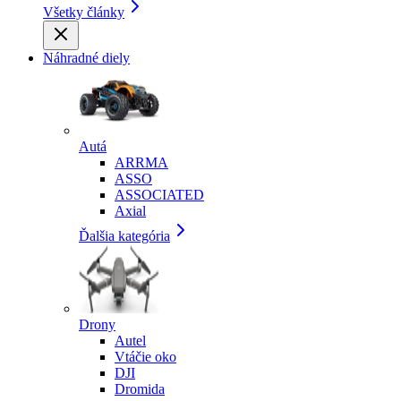
Všetky články
Náhradné diely
Autá
ARRMA
ASSO
ASSOCIATED
Axial
Ďalšia kategória
Drony
Autel
Vtáčie oko
DJI
Dromida