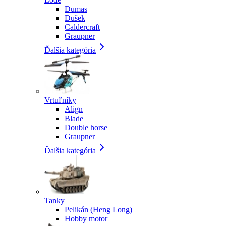
Dumas
Dušek
Caldercraft
Graupner
Ďalšia kategória
Vrtuľníky
Align
Blade
Double horse
Graupner
Ďalšia kategória
Tanky
Pelikán (Heng Long)
Hobby motor