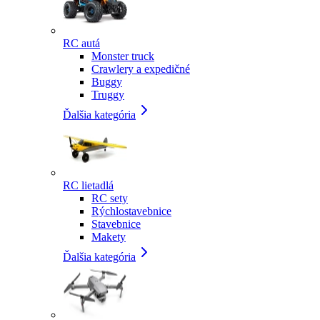
RC autá
Monster truck
Crawlery a expedičné
Buggy
Truggy
Ďalšia kategória
RC lietadlá
RC sety
Rýchlostavebnice
Stavebnice
Makety
Ďalšia kategória