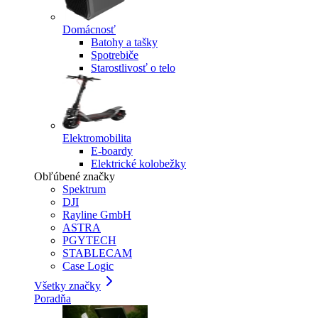
Domácnosť
Batohy a tašky
Spotrebiče
Starostlivosť o telo
Elektromobilita
E-boardy
Elektrické kolobežky
Obľúbené značky
Spektrum
DJI
Rayline GmbH
ASTRA
PGYTECH
STABLECAM
Case Logic
Všetky značky
Poradňa