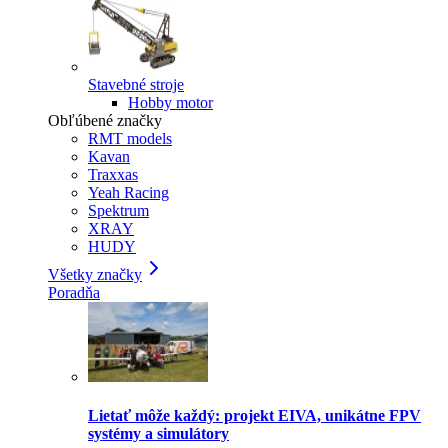
Stavebné stroje
Hobby motor
Obľúbené značky
RMT models
Kavan
Traxxas
Yeah Racing
Spektrum
XRAY
HUDY
Všetky značky
Poradňa
Lietať môže každý: projekt EIVA, unikátne FPV
systémy a simulátory