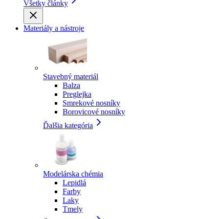
Všetky články
Materiály a nástroje
Stavebný materiál
Balza
Preglejka
Smrekové nosníky
Borovicové nosníky
Ďalšia kategória
Modelárska chémia
Lepidlá
Farby
Laky
Tmely