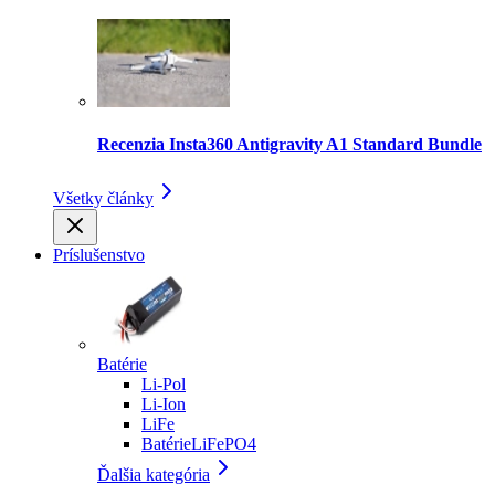
Recenzia Insta360 Antigravity A1 Standard Bundle
Všetky články
Príslušenstvo
Batérie
Li-Pol
Li-Ion
LiFe
BatérieLiFePO4
Ďalšia kategória