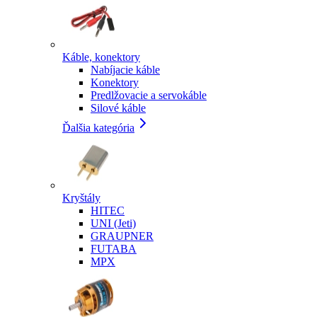
Káble, konektory
Nabíjacie káble
Konektory
Predlžovacie a servokáble
Silové káble
Ďalšia kategória
Kryštály
HITEC
UNI (Jeti)
GRAUPNER
FUTABA
MPX