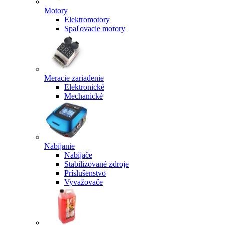
Motory
Elektromotory
Spaľovacie motory
Meracie zariadenie
Elektronické
Mechanické
Nabíjanie
Nabíjače
Stabilizované zdroje
Príslušenstvo
Vyvažovače