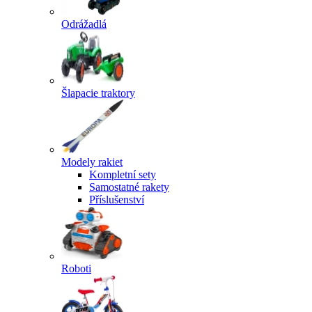
Odrážadlá
Šlapacie traktory
Modely rakiet
Kompletní sety
Samostatné rakety
Příslušenství
Roboti