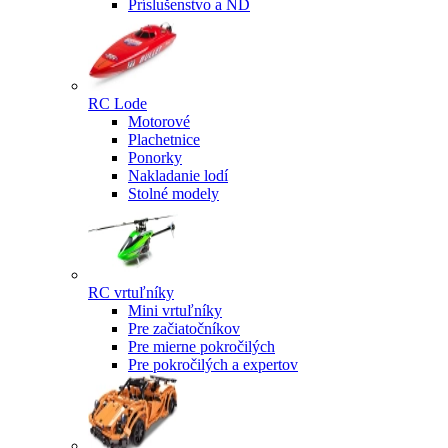
Príslušenstvo a ND
RC Lode
Motorové
Plachetnice
Ponorky
Nakladanie lodí
Stolné modely
RC vrtuľníky
Mini vrtuľníky
Pre začiatočníkov
Pre mierne pokročilých
Pre pokročilých a expertov