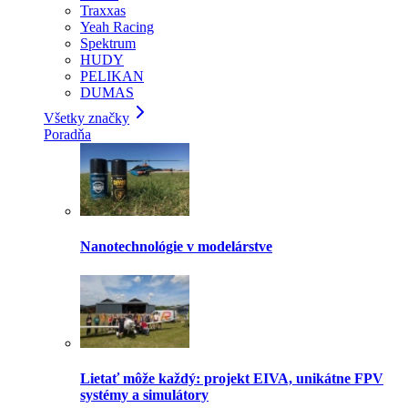
Traxxas
Yeah Racing
Spektrum
HUDY
PELIKAN
DUMAS
Všetky značky
Poradňa
Nanotechnológie v modelárstve
Lietať môže každý: projekt EIVA, unikátne FPV
systémy a simulátory