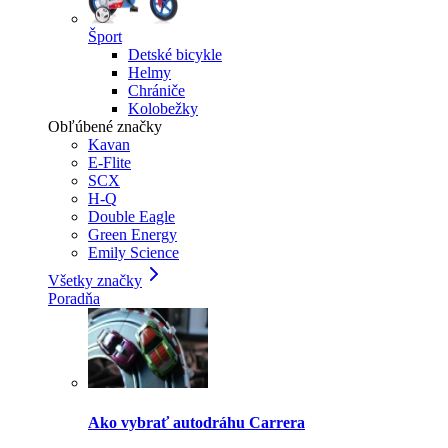
Šport
Detské bicykle
Helmy
Chrániče
Kolobežky
Obľúbené značky
Kavan
E-Flite
SCX
H-Q
Double Eagle
Green Energy
Emily Science
Všetky značky
Poradňa
Ako vybrať autodráhu Carrera