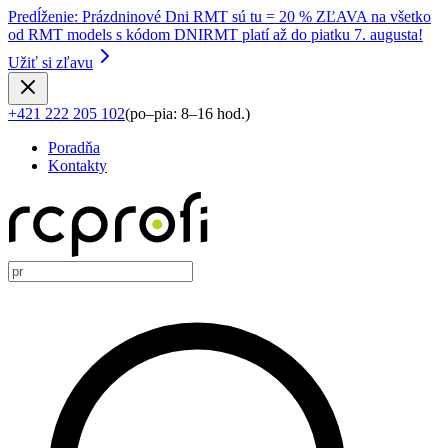
Predĺženie
:
Prázdninové Dni RMT sú tu = 20 % ZĽAVA na všetko
od RMT models s kódom DNIRMT platí až do piatku 7. augusta!
Užiť si zľavu
+421 222 205 102
(
po–pia: 8–16 hod.
)
Poradňa
Kontakty