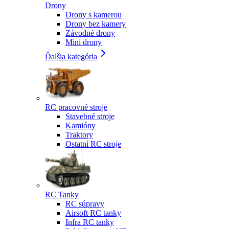
Drony
Drony s kamerou
Drony bez kamery
Závodné drony
Mini drony
Ďalšia kategória
RC pracovné stroje
Stavebné stroje
Kamióny
Traktory
Ostatní RC stroje
RC Tanky
RC súpravy
Airsoft RC tanky
Infra RC tanky