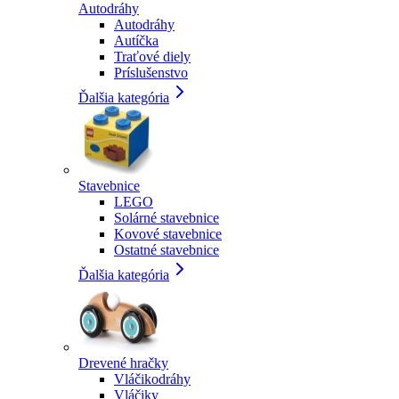
Autodráhy
Autodráhy
Autíčka
Traťové diely
Príslušenstvo
Ďalšia kategória
Stavebnice
LEGO
Solárné stavebnice
Kovové stavebnice
Ostatné stavebnice
Ďalšia kategória
Drevené hračky
Vláčikodráhy
Vláčiky