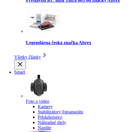
Prestavba RC auta Tatra 603 od značky Abrex
Legendárna česká značka Abrex
Všetky články
Smart
Foto a video
Kamery
Stabilizátory fotoaparátu
Príslušenstvo
Náhradné diely
Nanlite