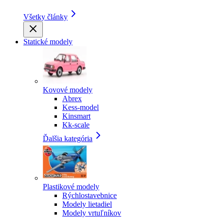
Všetky články
Statické modely
Kovové modely
Abrex
Kess-model
Kinsmart
Kk-scale
Ďalšia kategória
Plastikové modely
Rýchlostavebnice
Modely lietadiel
Modely vrtuľníkov