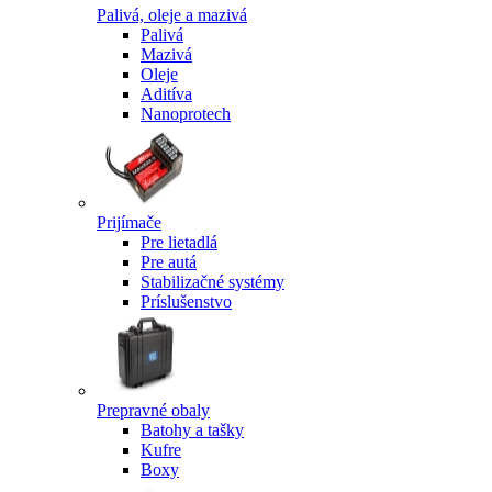
Palivá, oleje a mazivá
Palivá
Mazivá
Oleje
Aditíva
Nanoprotech
Prijímače
Pre lietadlá
Pre autá
Stabilizačné systémy
Príslušenstvo
Prepravné obaly
Batohy a tašky
Kufre
Boxy