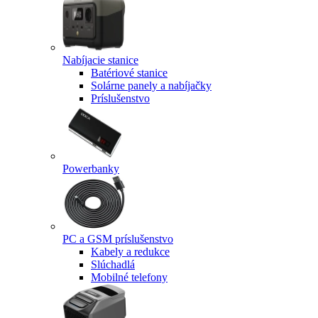
Nabíjacie stanice
Batériové stanice
Solárne panely a nabíjačky
Príslušenstvo
Powerbanky
PC a GSM príslušenstvo
Kabely a redukce
Slúchadlá
Mobilné telefony