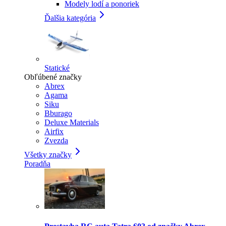
Modely lodí a ponoriek
Ďalšia kategória
Statické
Obľúbené značky
Abrex
Agama
Siku
Bburago
Deluxe Materials
Airfix
Zvezda
Všetky značky
Poradňa