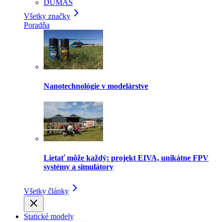
DUMAS
Všetky značky
Poradňa
Nanotechnológie v modelárstve
Lietať môže každý: projekt EIVA, unikátne FPV
systémy a simulátory
Všetky články
Statické modely