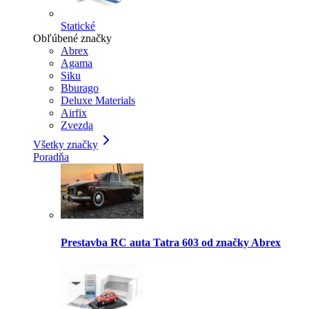
Statické
Obľúbené značky
Abrex
Agama
Siku
Bburago
Deluxe Materials
Airfix
Zvezda
Všetky značky
Poradňa
Prestavba RC auta Tatra 603 od značky Abrex