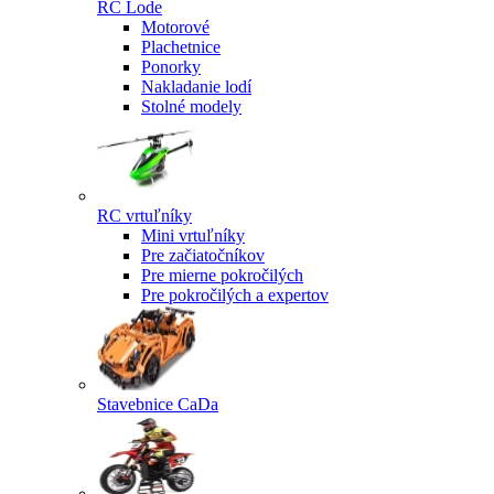
RC Lode
Motorové
Plachetnice
Ponorky
Nakladanie lodí
Stolné modely
RC vrtuľníky
Mini vrtuľníky
Pre začiatočníkov
Pre mierne pokročilých
Pre pokročilých a expertov
Stavebnice CaDa