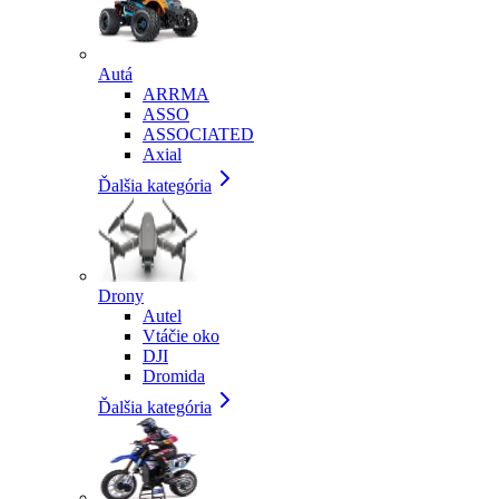
Autá
ARRMA
ASSO
ASSOCIATED
Axial
Ďalšia kategória
Drony
Autel
Vtáčie oko
DJI
Dromida
Ďalšia kategória