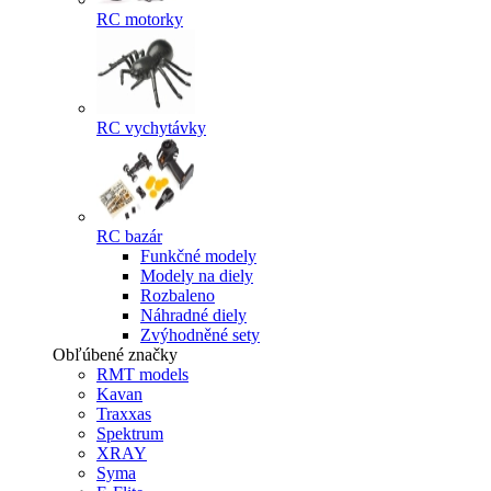
RC motorky
RC vychytávky
RC bazár
Funkčné modely
Modely na diely
Rozbaleno
Náhradné diely
Zvýhodněné sety
Obľúbené značky
RMT models
Kavan
Traxxas
Spektrum
XRAY
Syma