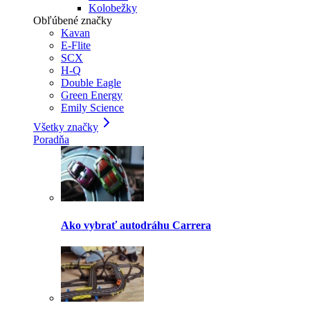
Kolobežky
Obľúbené značky
Kavan
E-Flite
SCX
H-Q
Double Eagle
Green Energy
Emily Science
Všetky značky
Poradňa
Ako vybrať autodráhu Carrera