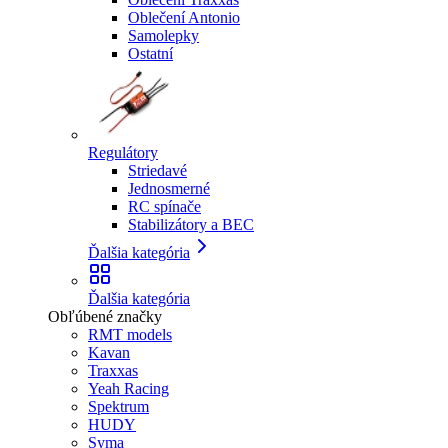
Oblečení Antonio
Samolepky
Ostatní
Regulátory
Striedavé
Jednosmerné
RC spínače
Stabilizátory a BEC
Ďalšia kategória
Ďalšia kategória
Obľúbené značky
RMT models
Kavan
Traxxas
Yeah Racing
Spektrum
HUDY
Syma