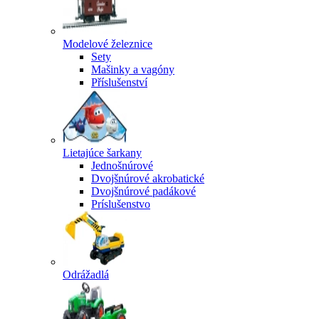
Modelové železnice
Sety
Mašinky a vagóny
Příslušenství
Lietajúce šarkany
Jednošnúrové
Dvojšnúrové akrobatické
Dvojšnúrové padákové
Príslušenstvo
Odrážadlá