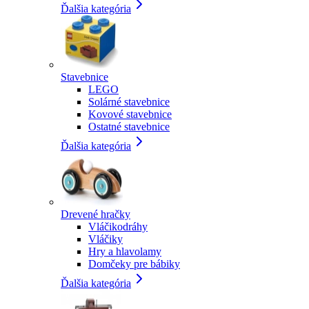
Ďalšia kategória
Stavebnice
LEGO
Solárné stavebnice
Kovové stavebnice
Ostatné stavebnice
Ďalšia kategória
Drevené hračky
Vláčikodráhy
Vláčiky
Hry a hlavolamy
Domčeky pre bábiky
Ďalšia kategória