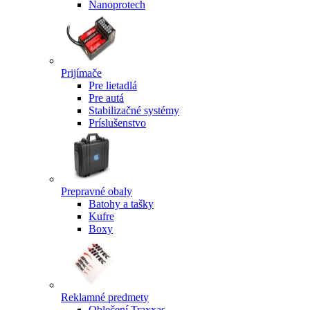
Nanoprotech
Prijímače
Pre lietadlá
Pre autá
Stabilizačné systémy
Príslušenstvo
Prepravné obaly
Batohy a tašky
Kufre
Boxy
Reklamné predmety
Oblečení Traxxas