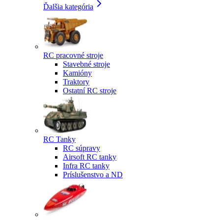
Ďalšia kategória
RC pracovné stroje
Stavebné stroje
Kamióny
Traktory
Ostatní RC stroje
RC Tanky
RC súpravy
Airsoft RC tanky
Infra RC tanky
Príslušenstvo a ND