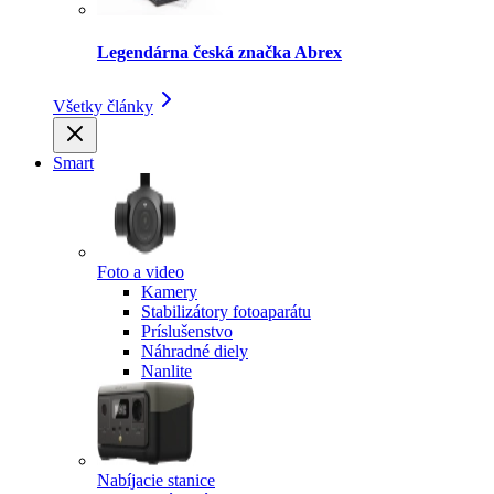
Legendárna česká značka Abrex
Všetky články
Smart
Foto a video
Kamery
Stabilizátory fotoaparátu
Príslušenstvo
Náhradné diely
Nanlite
Nabíjacie stanice