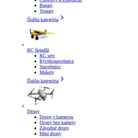
Buggy
Truggy
Ďalšia kategória
RC lietadlá
RC sety
Rýchlostavebnice
Stavebnice
Makety
Ďalšia kategória
Drony
Drony s kamerou
Drony bez kamery
Závodné drony
Mini drony