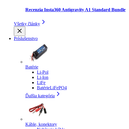
Recenzia Insta360 Antigravity A1 Standard Bundle
Všetky články
Príslušenstvo
Batérie
Li-Pol
Li-Ion
LiFe
BatérieLiFePO4
Ďalšia kategória
Káble, konektory