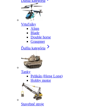
Ďalšia kategória
Vrtuľníky
Align
Blade
Double horse
Graupner
Ďalšia kategória
Tanky
Pelikán (Heng Long)
Hobby motor
Stavebné stroje