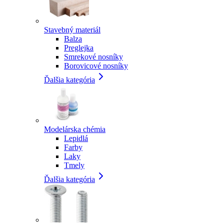
Stavebný materiál
Balza
Preglejka
Smrekové nosníky
Borovicové nosníky
Ďalšia kategória
Modelárska chémia
Lepidlá
Farby
Laky
Tmely
Ďalšia kategória