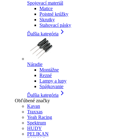
Spojovací materiál
Matice
Poistné krúžky
Skrutky
Stahovací pásky
Ďalšia kategória
Náradie
Montážne
Rezné
Lampy a lupy
Spájkovanie
Ďalšia kategória
Obľúbené značky
Kavan
Traxxas
Yeah Racing
Spektrum
HUDY
PELIKAN