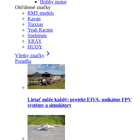
Hobby motor
Obľúbené značky
RMT models
Kavan
Traxxas
Yeah Racing
Spektrum
XRAY
HUDY
Všetky značky
Poradňa
Lietať môže každý: projekt EIVA, unikátne FPV
systémy a simulátory