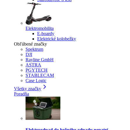
Elektromobilita
E-boardy
Elektrické kolobežky
Obľúbené značky
Spektrum
DJI
Rayline GmbH
ASTRA
PGYTECH
STABLECAM
Case Logic
Všetky značky
Poradňa
Elektroodpad do bežného odpadu nepatrí