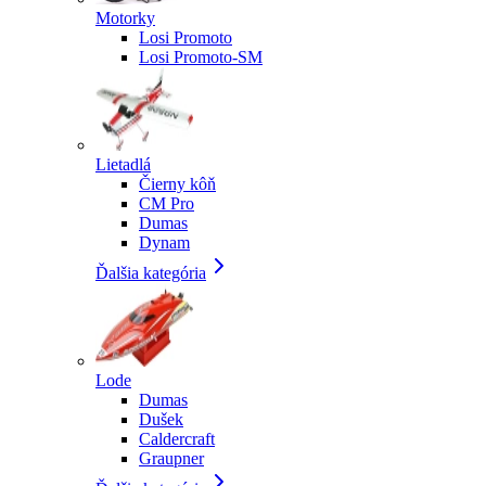
Motorky
Losi Promoto
Losi Promoto-SM
Lietadlá
Čierny kôň
CM Pro
Dumas
Dynam
Ďalšia kategória
Lode
Dumas
Dušek
Caldercraft
Graupner