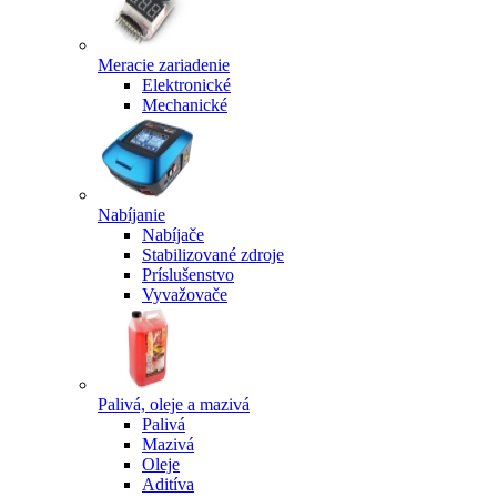
Meracie zariadenie
Elektronické
Mechanické
Nabíjanie
Nabíjače
Stabilizované zdroje
Príslušenstvo
Vyvažovače
Palivá, oleje a mazivá
Palivá
Mazivá
Oleje
Aditíva