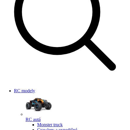
RC modely
RC autá
Monster truck
Crawlery a expedičné