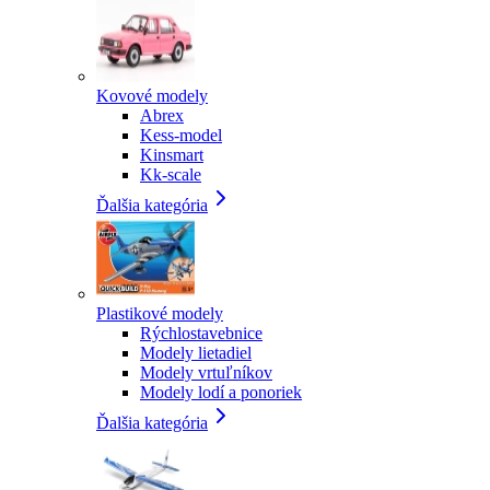
Kovové modely
Abrex
Kess-model
Kinsmart
Kk-scale
Ďalšia kategória
Plastikové modely
Rýchlostavebnice
Modely lietadiel
Modely vrtuľníkov
Modely lodí a ponoriek
Ďalšia kategória