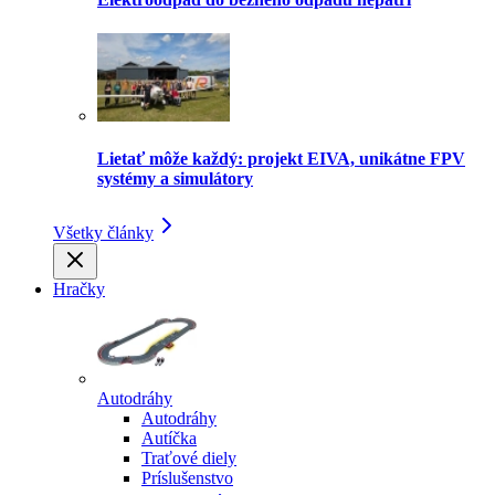
Lietať môže každý: projekt EIVA, unikátne FPV
systémy a simulátory
Všetky články
Hračky
Autodráhy
Autodráhy
Autíčka
Traťové diely
Príslušenstvo