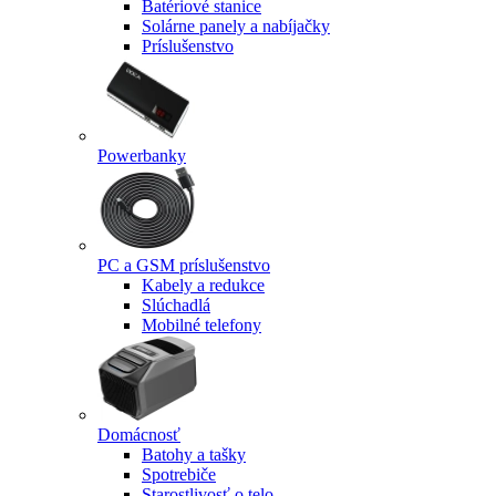
Batériové stanice
Solárne panely a nabíjačky
Príslušenstvo
Powerbanky
PC a GSM príslušenstvo
Kabely a redukce
Slúchadlá
Mobilné telefony
Domácnosť
Batohy a tašky
Spotrebiče
Starostlivosť o telo