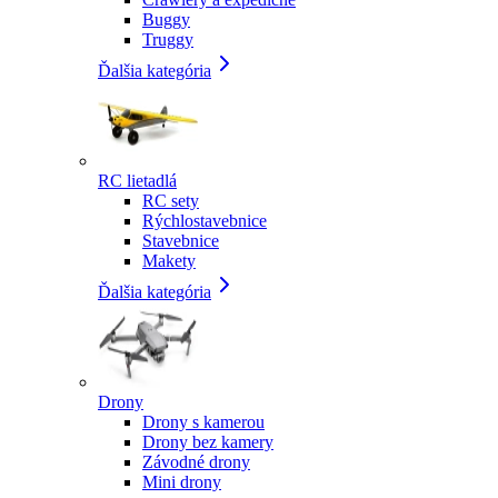
Buggy
Truggy
Ďalšia kategória
RC lietadlá
RC sety
Rýchlostavebnice
Stavebnice
Makety
Ďalšia kategória
Drony
Drony s kamerou
Drony bez kamery
Závodné drony
Mini drony