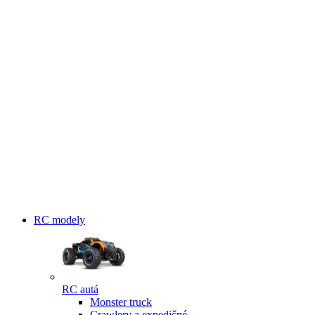
RC modely
RC autá
Monster truck
Crawlery a expedičné