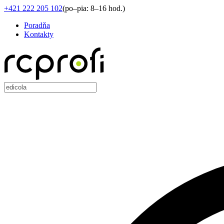
+421 222 205 102
(
po–pia: 8–16 hod.
)
Poradňa
Kontakty