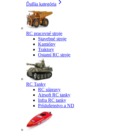
Ďalšia kategória
RC pracovné stroje
Stavebné stroje
Kamióny
Traktory
Ostatní RC stroje
RC Tanky
RC súpravy
Airsoft RC tanky
Infra RC tanky
Príslušenstvo a ND