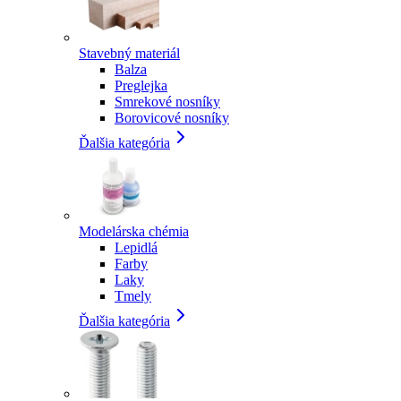
Stavebný materiál
Balza
Preglejka
Smrekové nosníky
Borovicové nosníky
Ďalšia kategória
Modelárska chémia
Lepidlá
Farby
Laky
Tmely
Ďalšia kategória