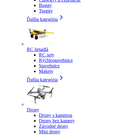
Buggy
Truggy
Ďalšia kategória
RC lietadlá
RC sety
Rýchlostavebnice
Stavebnice
Makety
Ďalšia kategória
Drony
Drony s kamerou
Drony bez kamery
Závodné drony
Mini drony