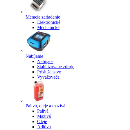
Meracie zariadenie
Elektronické
Mechanické
Nabíjanie
Nabíjače
Stabilizované zdroje
Príslušenstvo
Vyvažovače
Palivá, oleje a mazivá
Palivá
Mazivá
Oleje
Aditíva