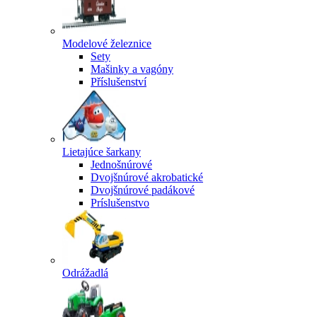
Modelové železnice
Sety
Mašinky a vagóny
Příslušenství
Lietajúce šarkany
Jednošnúrové
Dvojšnúrové akrobatické
Dvojšnúrové padákové
Príslušenstvo
Odrážadlá