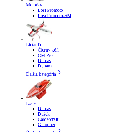
Motorky
Losi Promoto
Losi Promoto-SM
Lietadlá
Čierny kôň
CM Pro
Dumas
Dynam
Ďalšia kategória
Lode
Dumas
Dušek
Caldercraft
Graupner