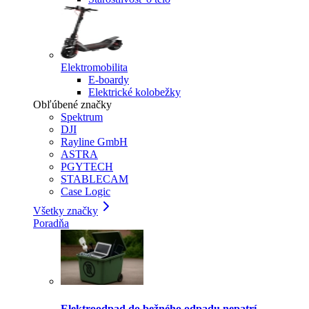
Elektromobilita
E-boardy
Elektrické kolobežky
Obľúbené značky
Spektrum
DJI
Rayline GmbH
ASTRA
PGYTECH
STABLECAM
Case Logic
Všetky značky
Poradňa
Elektroodpad do bežného odpadu nepatrí