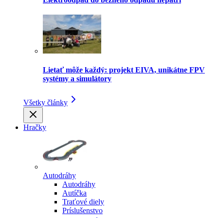
Lietať môže každý: projekt EIVA, unikátne FPV
systémy a simulátory
Všetky články
Hračky
Autodráhy
Autodráhy
Autíčka
Traťové diely
Príslušenstvo