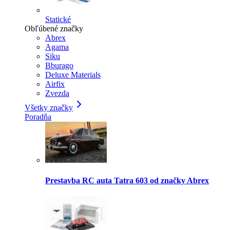
Statické
Obľúbené značky
Abrex
Agama
Siku
Bburago
Deluxe Materials
Airfix
Zvezda
Všetky značky
Poradňa
Prestavba RC auta Tatra 603 od značky Abrex