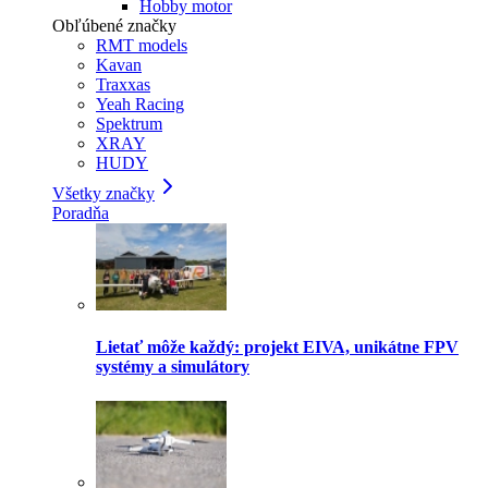
Hobby motor
Obľúbené značky
RMT models
Kavan
Traxxas
Yeah Racing
Spektrum
XRAY
HUDY
Všetky značky
Poradňa
Lietať môže každý: projekt EIVA, unikátne FPV
systémy a simulátory