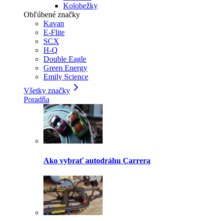
Kolobežky
Obľúbené značky
Kavan
E-Flite
SCX
H-Q
Double Eagle
Green Energy
Emily Science
Všetky značky
Poradňa
Ako vybrať autodráhu Carrera