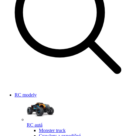
RC modely
RC autá
Monster truck
Crawlery a expedičné