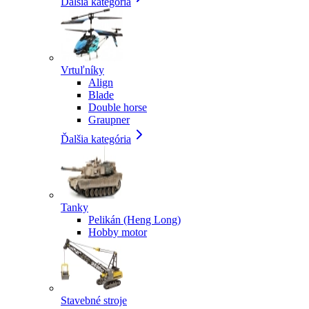
Ďalšia kategória
Vrtuľníky
Align
Blade
Double horse
Graupner
Ďalšia kategória
Tanky
Pelikán (Heng Long)
Hobby motor
Stavebné stroje