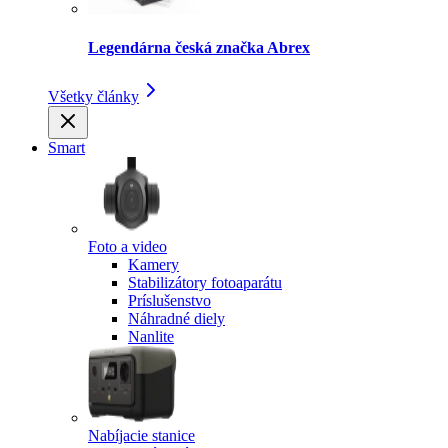
Legendárna česká značka Abrex
Všetky články
Smart
Foto a video
Kamery
Stabilizátory fotoaparátu
Príslušenstvo
Náhradné diely
Nanlite
Nabíjacie stanice