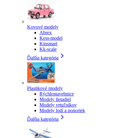
Kovové modely
Abrex
Kess-model
Kinsmart
Kk-scale
Ďalšia kategória
Plastikové modely
Rýchlostavebnice
Modely lietadiel
Modely vrtuľníkov
Modely lodí a ponoriek
Ďalšia kategória