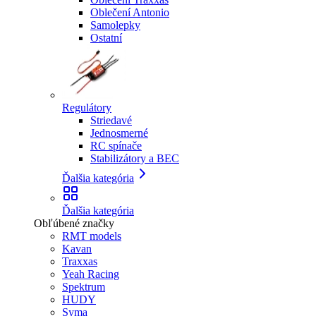
Oblečení Antonio
Samolepky
Ostatní
Regulátory
Striedavé
Jednosmerné
RC spínače
Stabilizátory a BEC
Ďalšia kategória
Ďalšia kategória
Obľúbené značky
RMT models
Kavan
Traxxas
Yeah Racing
Spektrum
HUDY
Syma