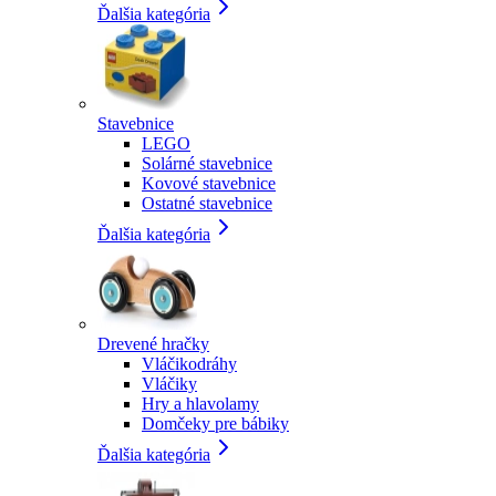
Ďalšia kategória
Stavebnice
LEGO
Solárné stavebnice
Kovové stavebnice
Ostatné stavebnice
Ďalšia kategória
Drevené hračky
Vláčikodráhy
Vláčiky
Hry a hlavolamy
Domčeky pre bábiky
Ďalšia kategória