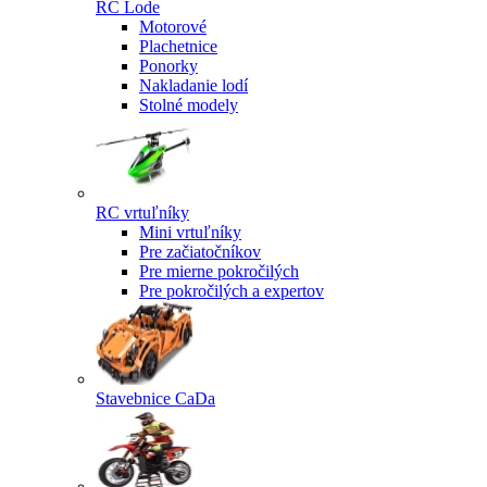
RC Lode
Motorové
Plachetnice
Ponorky
Nakladanie lodí
Stolné modely
RC vrtuľníky
Mini vrtuľníky
Pre začiatočníkov
Pre mierne pokročilých
Pre pokročilých a expertov
Stavebnice CaDa