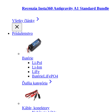
Recenzia Insta360 Antigravity A1 Standard Bundle
Všetky články
Príslušenstvo
Batérie
Li-Pol
Li-Ion
LiFe
BatérieLiFePO4
Ďalšia kategória
Káble, konektory