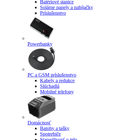
Batériové stanice
Solárne panely a nabíjačky
Príslušenstvo
Powerbanky
PC a GSM príslušenstvo
Kabely a redukce
Slúchadlá
Mobilné telefony
Domácnosť
Batohy a tašky
Spotrebiče
Starostlivosť o telo