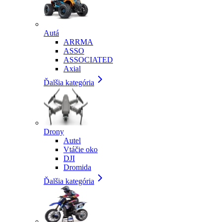
Autá
ARRMA
ASSO
ASSOCIATED
Axial
Ďalšia kategória
Drony
Autel
Vtáčie oko
DJI
Dromida
Ďalšia kategória