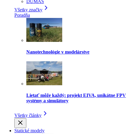
DUMAS
Všetky značky
Poradňa
Nanotechnológie v modelárstve
Lietať môže každý: projekt EIVA, unikátne FPV
systémy a simulátory
Všetky články
Statické modely