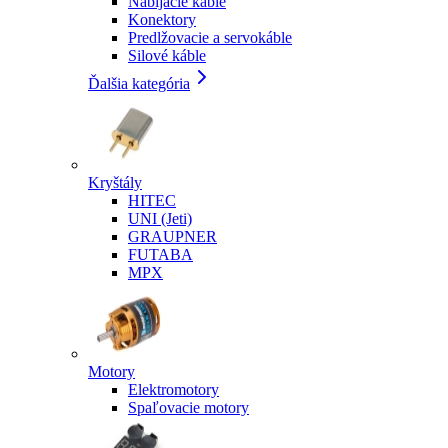
Nabíjacie káble
Konektory
Predlžovacie a servokáble
Silové káble
Ďalšia kategória
Kryštály
HITEC
UNI (Jeti)
GRAUPNER
FUTABA
MPX
Motory
Elektromotory
Spaľovacie motory