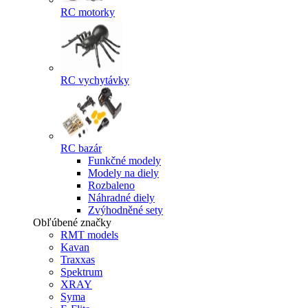
RC motorky
RC vychytávky
RC bazár
Funkčné modely
Modely na diely
Rozbaleno
Náhradné diely
Zvýhodněné sety
Obľúbené značky
RMT models
Kavan
Traxxas
Spektrum
XRAY
Syma