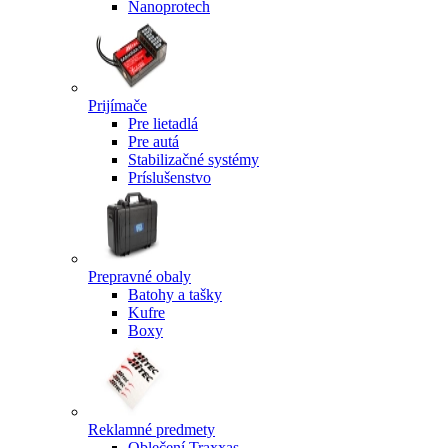
Nanoprotech
Prijímače
Pre lietadlá
Pre autá
Stabilizačné systémy
Príslušenstvo
Prepravné obaly
Batohy a tašky
Kufre
Boxy
Reklamné predmety
Oblečení Traxxas