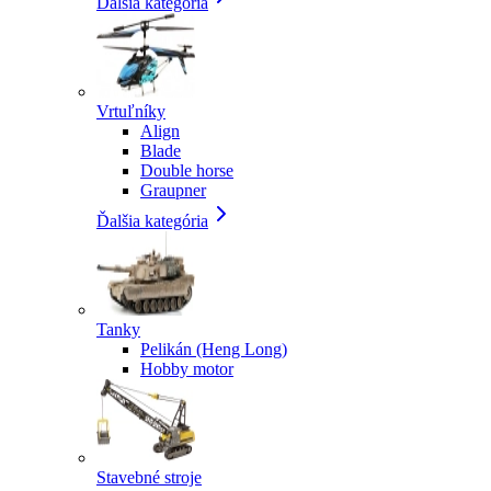
Ďalšia kategória
Vrtuľníky
Align
Blade
Double horse
Graupner
Ďalšia kategória
Tanky
Pelikán (Heng Long)
Hobby motor
Stavebné stroje