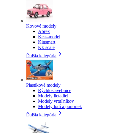
Kovové modely
Abrex
Kess-model
Kinsmart
Kk-scale
Ďalšia kategória
Plastikové modely
Rýchlostavebnice
Modely lietadiel
Modely vrtuľníkov
Modely lodí a ponoriek
Ďalšia kategória