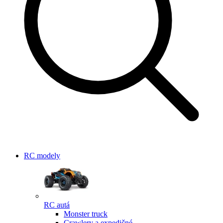
RC modely
RC autá
Monster truck
Crawlery a expedičné