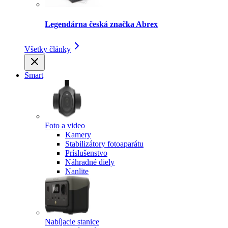
Legendárna česká značka Abrex
Všetky články
Smart
Foto a video
Kamery
Stabilizátory fotoaparátu
Príslušenstvo
Náhradné diely
Nanlite
Nabíjacie stanice