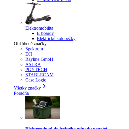
Elektromobilita
E-boardy
Elektrické kolobežky
Obľúbené značky
Spektrum
DJI
Rayline GmbH
ASTRA
PGYTECH
STABLECAM
Case Logic
Všetky značky
Poradňa
Elektroodpad do bežného odpadu nepatrí