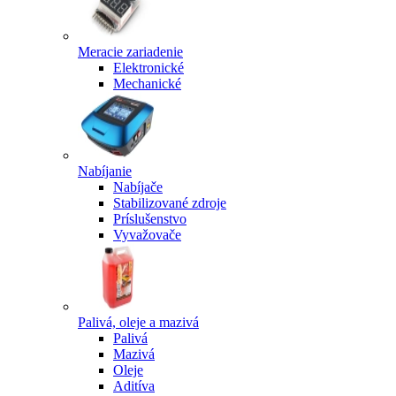
Meracie zariadenie
Elektronické
Mechanické
Nabíjanie
Nabíjače
Stabilizované zdroje
Príslušenstvo
Vyvažovače
Palivá, oleje a mazivá
Palivá
Mazivá
Oleje
Aditíva