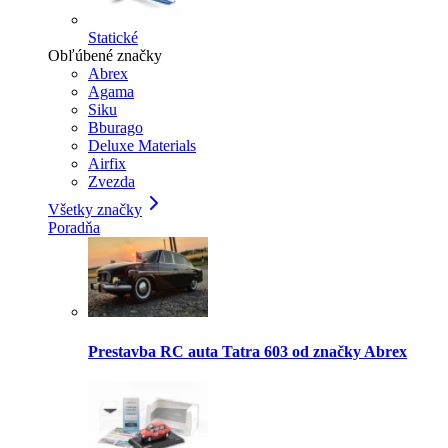
Statické
Obľúbené značky
Abrex
Agama
Siku
Bburago
Deluxe Materials
Airfix
Zvezda
Všetky značky
Poradňa
Prestavba RC auta Tatra 603 od značky Abrex