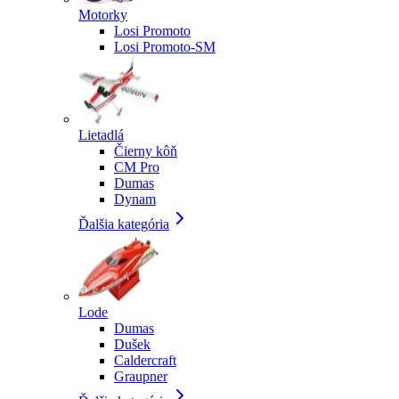
Motorky
Losi Promoto
Losi Promoto-SM
Lietadlá
Čierny kôň
CM Pro
Dumas
Dynam
Ďalšia kategória
Lode
Dumas
Dušek
Caldercraft
Graupner