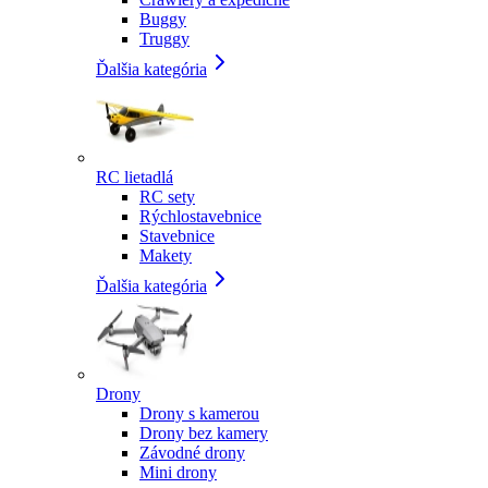
Buggy
Truggy
Ďalšia kategória
RC lietadlá
RC sety
Rýchlostavebnice
Stavebnice
Makety
Ďalšia kategória
Drony
Drony s kamerou
Drony bez kamery
Závodné drony
Mini drony