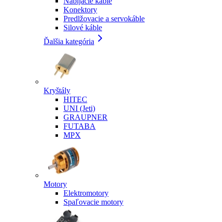
Nabíjacie káble
Konektory
Predlžovacie a servokáble
Silové káble
Ďalšia kategória
Kryštály
HITEC
UNI (Jeti)
GRAUPNER
FUTABA
MPX
Motory
Elektromotory
Spaľovacie motory