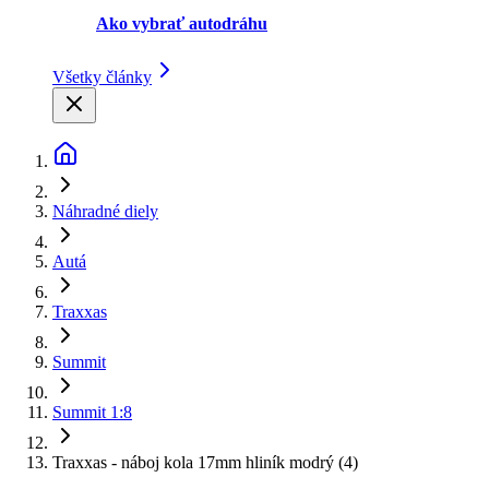
Ako vybrať autodráhu
Všetky články
Náhradné diely
Autá
Traxxas
Summit
Summit 1:8
Traxxas - náboj kola 17mm hliník modrý (4)