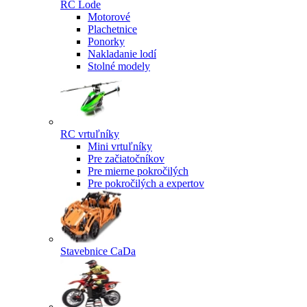
RC Lode
Motorové
Plachetnice
Ponorky
Nakladanie lodí
Stolné modely
RC vrtuľníky
Mini vrtuľníky
Pre začiatočníkov
Pre mierne pokročilých
Pre pokročilých a expertov
Stavebnice CaDa