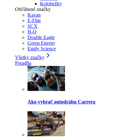
Kolobežky
Obľúbené značky
Kavan
E-Flite
SCX
H-Q
Double Eagle
Green Energy
Emily Science
Všetky značky
Poradňa
Ako vybrať autodráhu Carrera