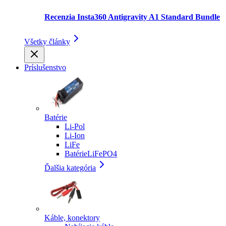
Recenzia Insta360 Antigravity A1 Standard Bundle
Všetky články
Príslušenstvo
Batérie
Li-Pol
Li-Ion
LiFe
BatérieLiFePO4
Ďalšia kategória
Káble, konektory