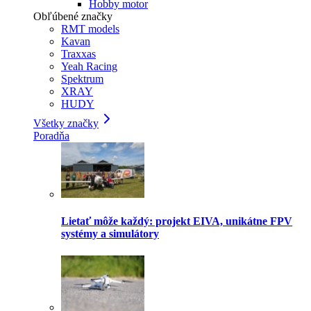
Hobby motor
Obľúbené značky
RMT models
Kavan
Traxxas
Yeah Racing
Spektrum
XRAY
HUDY
Všetky značky
Poradňa
Lietať môže každý: projekt EIVA, unikátne FPV
systémy a simulátory