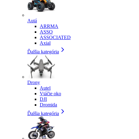
Autá
ARRMA
ASSO
ASSOCIATED
Axial
Ďalšia kategória
Drony
Autel
Vtáčie oko
DJI
Dromida
Ďalšia kategória