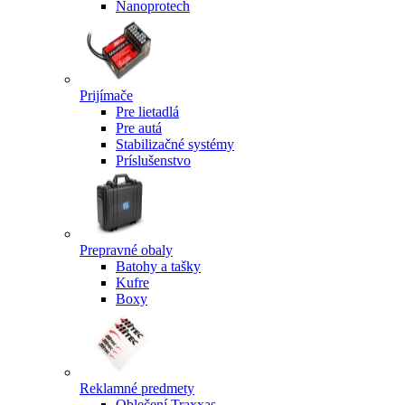
Nanoprotech
Prijímače
Pre lietadlá
Pre autá
Stabilizačné systémy
Príslušenstvo
Prepravné obaly
Batohy a tašky
Kufre
Boxy
Reklamné predmety
Oblečení Traxxas