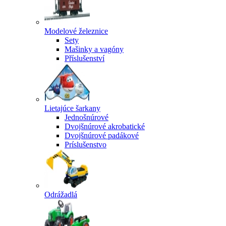
Modelové železnice
Sety
Mašinky a vagóny
Příslušenství
Lietajúce šarkany
Jednošnúrové
Dvojšnúrové akrobatické
Dvojšnúrové padákové
Príslušenstvo
Odrážadlá