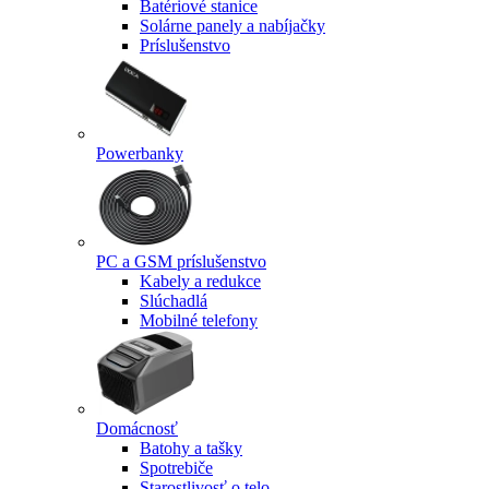
Batériové stanice
Solárne panely a nabíjačky
Príslušenstvo
Powerbanky
PC a GSM príslušenstvo
Kabely a redukce
Slúchadlá
Mobilné telefony
Domácnosť
Batohy a tašky
Spotrebiče
Starostlivosť o telo