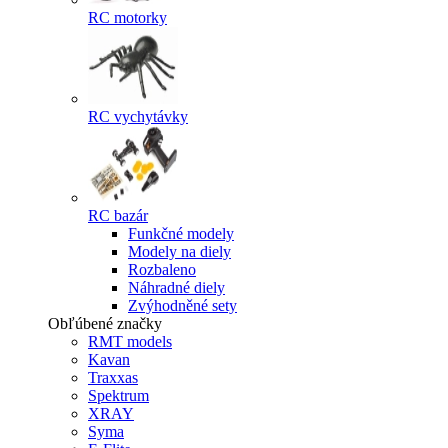
RC motorky
RC vychytávky
RC bazár
Funkčné modely
Modely na diely
Rozbaleno
Náhradné diely
Zvýhodněné sety
Obľúbené značky
RMT models
Kavan
Traxxas
Spektrum
XRAY
Syma