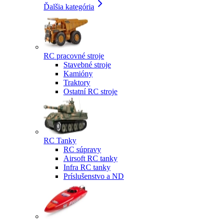
Ďalšia kategória
RC pracovné stroje
Stavebné stroje
Kamióny
Traktory
Ostatní RC stroje
RC Tanky
RC súpravy
Airsoft RC tanky
Infra RC tanky
Príslušenstvo a ND