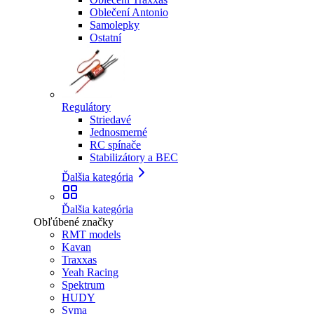
Oblečení Antonio
Samolepky
Ostatní
Regulátory
Striedavé
Jednosmerné
RC spínače
Stabilizátory a BEC
Ďalšia kategória
Ďalšia kategória
Obľúbené značky
RMT models
Kavan
Traxxas
Yeah Racing
Spektrum
HUDY
Syma