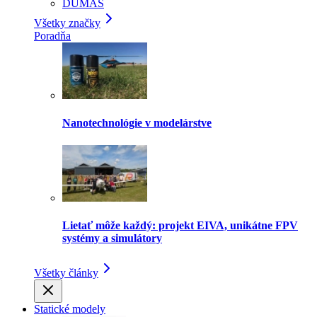
DUMAS
Všetky značky
Poradňa
Nanotechnológie v modelárstve
Lietať môže každý: projekt EIVA, unikátne FPV
systémy a simulátory
Všetky články
Statické modely