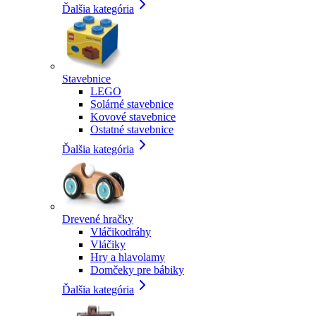
Ďalšia kategória
Stavebnice
LEGO
Solárné stavebnice
Kovové stavebnice
Ostatné stavebnice
Ďalšia kategória
Drevené hračky
Vláčikodráhy
Vláčiky
Hry a hlavolamy
Domčeky pre bábiky
Ďalšia kategória