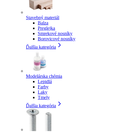
Stavebný materiál
Balza
Preglejka
Smrekové nosníky
Borovicové nosníky
Ďalšia kategória
Modelárska chémia
Lepidlá
Farby
Laky
Tmely
Ďalšia kategória