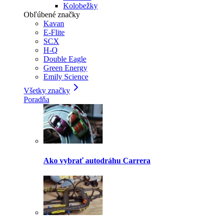
Kolobežky
Obľúbené značky
Kavan
E-Flite
SCX
H-Q
Double Eagle
Green Energy
Emily Science
Všetky značky
Poradňa
Ako vybrať autodráhu Carrera