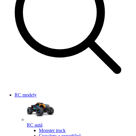
RC modely
RC autá
Monster truck
Crawlery a expedičné