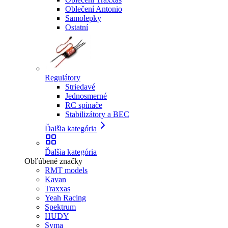
Oblečení Antonio
Samolepky
Ostatní
Regulátory
Striedavé
Jednosmerné
RC spínače
Stabilizátory a BEC
Ďalšia kategória
Ďalšia kategória
Obľúbené značky
RMT models
Kavan
Traxxas
Yeah Racing
Spektrum
HUDY
Syma