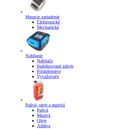
Meracie zariadenie
Elektronické
Mechanické
Nabíjanie
Nabíjače
Stabilizované zdroje
Príslušenstvo
Vyvažovače
Palivá, oleje a mazivá
Palivá
Mazivá
Oleje
Aditíva