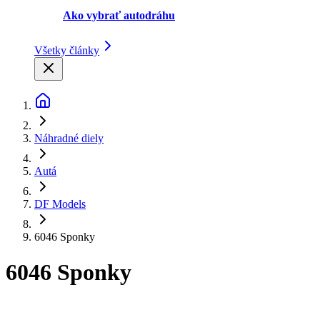
Ako vybrať autodráhu
Všetky články
Náhradné diely
Autá
DF Models
6046 Sponky
6046 Sponky