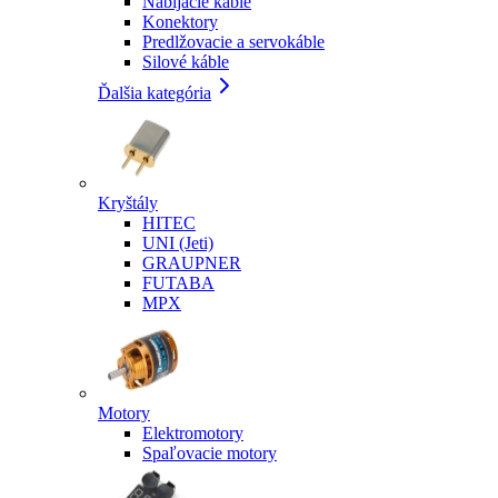
Nabíjacie káble
Konektory
Predlžovacie a servokáble
Silové káble
Ďalšia kategória
Kryštály
HITEC
UNI (Jeti)
GRAUPNER
FUTABA
MPX
Motory
Elektromotory
Spaľovacie motory