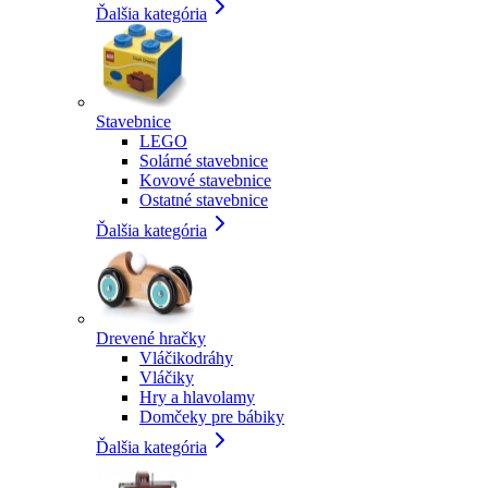
Ďalšia kategória
Stavebnice
LEGO
Solárné stavebnice
Kovové stavebnice
Ostatné stavebnice
Ďalšia kategória
Drevené hračky
Vláčikodráhy
Vláčiky
Hry a hlavolamy
Domčeky pre bábiky
Ďalšia kategória