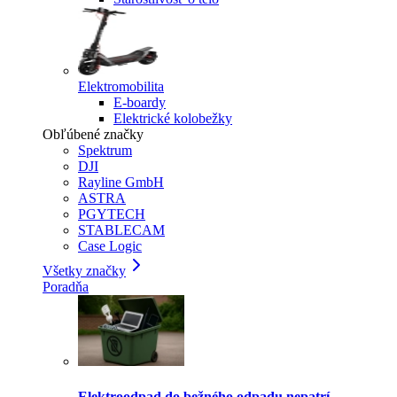
Elektromobilita
E-boardy
Elektrické kolobežky
Obľúbené značky
Spektrum
DJI
Rayline GmbH
ASTRA
PGYTECH
STABLECAM
Case Logic
Všetky značky
Poradňa
Elektroodpad do bežného odpadu nepatrí