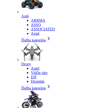
Autá
ARRMA
ASSO
ASSOCIATED
Axial
Ďalšia kategória
Drony
Autel
Vtáčie oko
DJI
Dromida
Ďalšia kategória