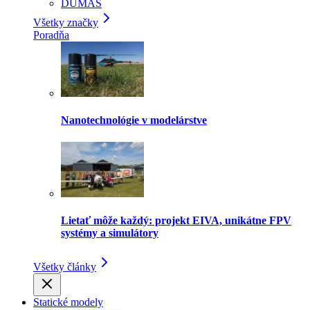
DUMAS
Všetky značky
Poradňa
Nanotechnológie v modelárstve
Lietať môže každý: projekt EIVA, unikátne FPV
systémy a simulátory
Všetky články
Statické modely