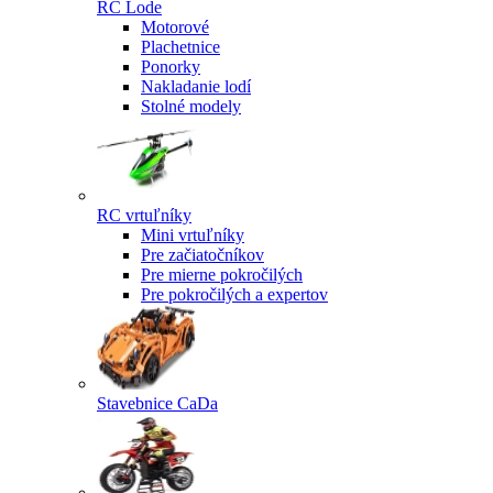
RC Lode
Motorové
Plachetnice
Ponorky
Nakladanie lodí
Stolné modely
RC vrtuľníky
Mini vrtuľníky
Pre začiatočníkov
Pre mierne pokročilých
Pre pokročilých a expertov
Stavebnice CaDa