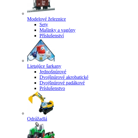
Modelové železnice
Sety
Mašinky a vagóny
Příslušenství
Lietajúce šarkany
Jednošnúrové
Dvojšnúrové akrobatické
Dvojšnúrové padákové
Príslušenstvo
Odrážadlá