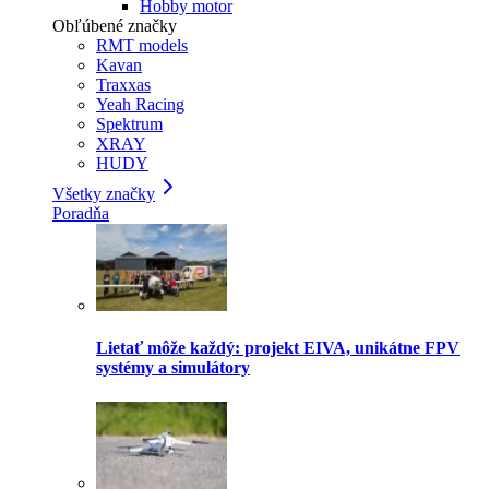
Hobby motor
Obľúbené značky
RMT models
Kavan
Traxxas
Yeah Racing
Spektrum
XRAY
HUDY
Všetky značky
Poradňa
Lietať môže každý: projekt EIVA, unikátne FPV
systémy a simulátory