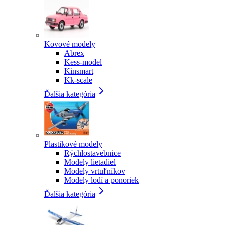
Kovové modely
Abrex
Kess-model
Kinsmart
Kk-scale
Ďalšia kategória
Plastikové modely
Rýchlostavebnice
Modely lietadiel
Modely vrtuľníkov
Modely lodí a ponoriek
Ďalšia kategória