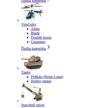
Ďalšia kategória
Vrtuľníky
Align
Blade
Double horse
Graupner
Ďalšia kategória
Tanky
Pelikán (Heng Long)
Hobby motor
Stavebné stroje