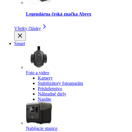
Legendárna česká značka Abrex
Všetky články
Smart
Foto a video
Kamery
Stabilizátory fotoaparátu
Príslušenstvo
Náhradné diely
Nanlite
Nabíjacie stanice