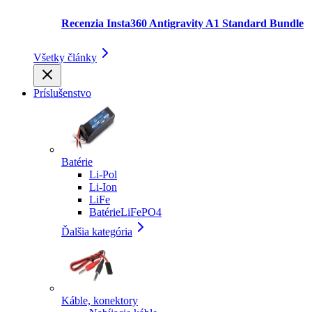
Recenzia Insta360 Antigravity A1 Standard Bundle
Všetky články
Príslušenstvo
Batérie
Li-Pol
Li-Ion
LiFe
BatérieLiFePO4
Ďalšia kategória
Káble, konektory