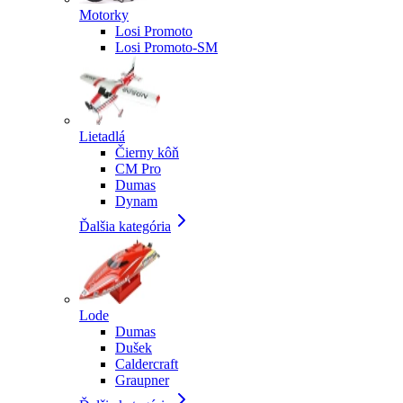
Motorky
Losi Promoto
Losi Promoto-SM
Lietadlá
Čierny kôň
CM Pro
Dumas
Dynam
Ďalšia kategória
Lode
Dumas
Dušek
Caldercraft
Graupner