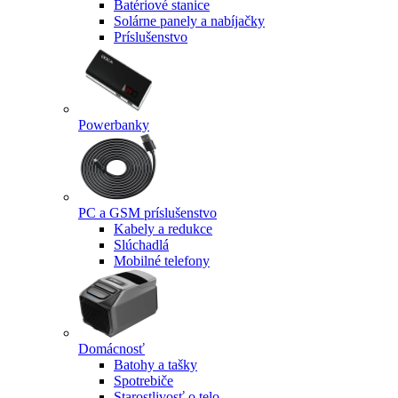
Batériové stanice
Solárne panely a nabíjačky
Príslušenstvo
Powerbanky
PC a GSM príslušenstvo
Kabely a redukce
Slúchadlá
Mobilné telefony
Domácnosť
Batohy a tašky
Spotrebiče
Starostlivosť o telo