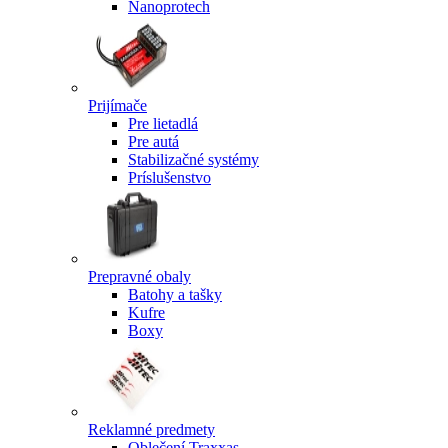
Nanoprotech
Prijímače
Pre lietadlá
Pre autá
Stabilizačné systémy
Príslušenstvo
Prepravné obaly
Batohy a tašky
Kufre
Boxy
Reklamné predmety
Oblečení Traxxas