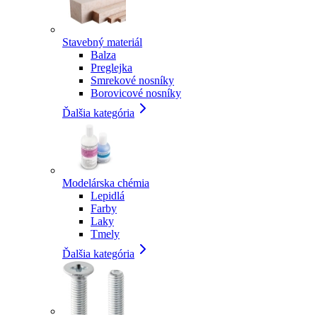
Stavebný materiál
Balza
Preglejka
Smrekové nosníky
Borovicové nosníky
Ďalšia kategória
Modelárska chémia
Lepidlá
Farby
Laky
Tmely
Ďalšia kategória