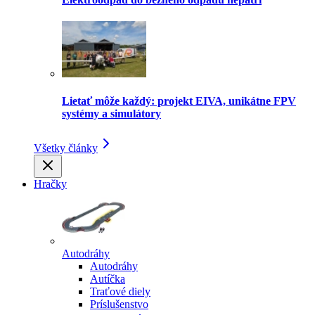
Lietať môže každý: projekt EIVA, unikátne FPV
systémy a simulátory
Všetky články
Hračky
Autodráhy
Autodráhy
Autíčka
Traťové diely
Príslušenstvo