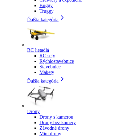
Buggy
Truggy
Ďalšia kategória
RC lietadlá
RC sety
Rýchlostavebnice
Stavebnice
Makety
Ďalšia kategória
Drony
Drony s kamerou
Drony bez kamery
Závodné drony
Mini drony