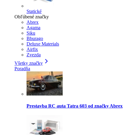
Statické
Obľúbené značky
Abrex
Agama
Siku
Bburago
Deluxe Materials
Airfix
Zvezda
Všetky značky
Poradňa
Prestavba RC auta Tatra 603 od značky Abrex