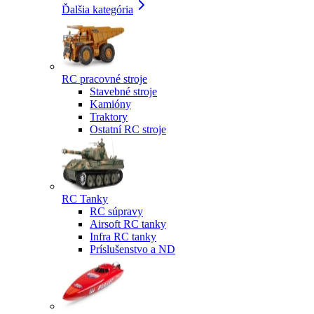
Ďalšia kategória
RC pracovné stroje
Stavebné stroje
Kamióny
Traktory
Ostatní RC stroje
RC Tanky
RC súpravy
Airsoft RC tanky
Infra RC tanky
Príslušenstvo a ND