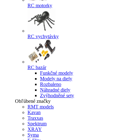
RC motorky
RC vychytávky
RC bazár
Funkčné modely
Modely na diely
Rozbaleno
Náhradné diely
Zvýhodněné sety
Obľúbené značky
RMT models
Kavan
Traxxas
Spektrum
XRAY
Syma