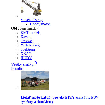
Stavebné stroje
Hobby motor
Obľúbené značky
RMT models
Kavan
Traxxas
Yeah Racing
Spektrum
XRAY
HUDY
Všetky značky
Poradňa
Lietať môže každý: projekt EIVA, unikátne FPV
systémy a simulátory