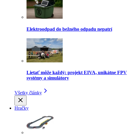
Elektroodpad do bežného odpadu nepatrí
Lietať môže každý: projekt EIVA, unikátne FPV
systémy a simulátory
Všetky články
Hračky