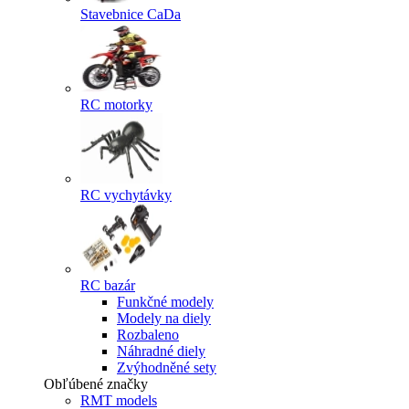
Stavebnice CaDa
RC motorky
RC vychytávky
RC bazár
Funkčné modely
Modely na diely
Rozbaleno
Náhradné diely
Zvýhodněné sety
Obľúbené značky
RMT models