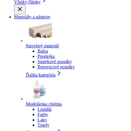
Všetky články
Materiály a nástroje
Stavebný materiál
Balza
Preglejka
Smrekové nosníky
Borovicové nosníky
Ďalšia kategória
Modelárska chémia
Lepidlá
Farby
Laky
Tmely