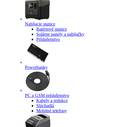
Nabíjacie stanice
Batériové stanice
Solárne panely a nabíjačky
Príslušenstvo
Powerbanky
PC a GSM príslušenstvo
Kabely a redukce
Slúchadlá
Mobilné telefony