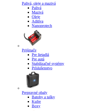
Palivá, oleje a mazivá
Palivá
Mazivá
Oleje
Aditíva
Nanoprotech
Prijímače
Pre lietadlá
Pre autá
Stabilizačné systémy
Príslušenstvo
Prepravné obaly
Batohy a tašky
Kufre
Boxy