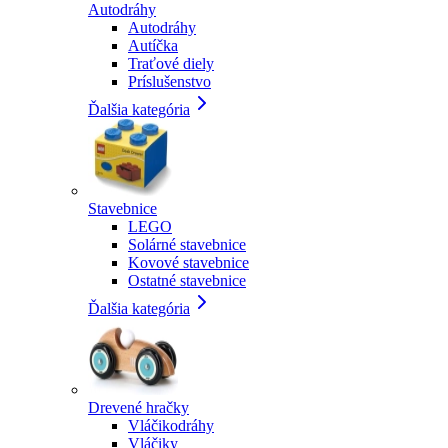
Autodráhy
Autodráhy
Autíčka
Traťové diely
Príslušenstvo
Ďalšia kategória
Stavebnice
LEGO
Solárné stavebnice
Kovové stavebnice
Ostatné stavebnice
Ďalšia kategória
Drevené hračky
Vláčikodráhy
Vláčiky