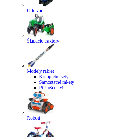
Odrážadlá
Šlapacie traktory
Modely rakiet
Kompletní sety
Samostatné rakety
Příslušenství
Roboti