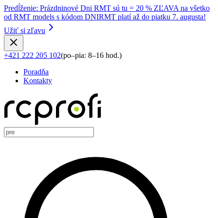
Predĺženie
:
Prázdninové Dni RMT sú tu = 20 % ZĽAVA na všetko
od RMT models s kódom DNIRMT platí až do piatku 7. augusta!
Užiť si zľavu
+421 222 205 102
(
po–pia: 8–16 hod.
)
Poradňa
Kontakty