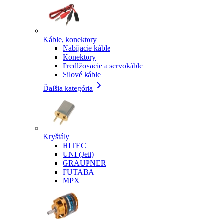
Káble, konektory
Nabíjacie káble
Konektory
Predlžovacie a servokáble
Silové káble
Ďalšia kategória
Kryštály
HITEC
UNI (Jeti)
GRAUPNER
FUTABA
MPX