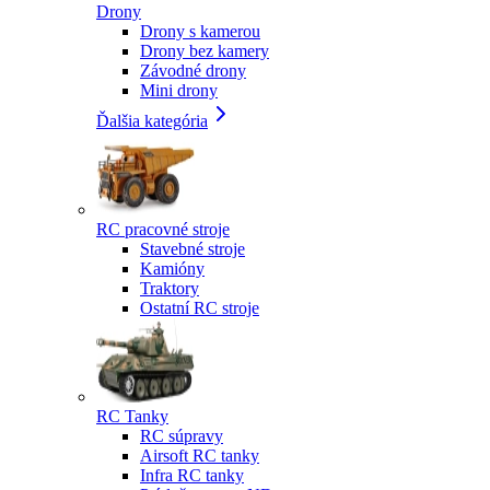
Drony
Drony s kamerou
Drony bez kamery
Závodné drony
Mini drony
Ďalšia kategória
RC pracovné stroje
Stavebné stroje
Kamióny
Traktory
Ostatní RC stroje
RC Tanky
RC súpravy
Airsoft RC tanky
Infra RC tanky