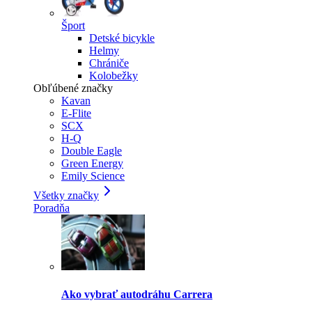
Šport
Detské bicykle
Helmy
Chrániče
Kolobežky
Obľúbené značky
Kavan
E-Flite
SCX
H-Q
Double Eagle
Green Energy
Emily Science
Všetky značky
Poradňa
Ako vybrať autodráhu Carrera