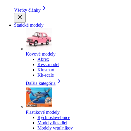
Všetky články
Statické modely
Kovové modely
Abrex
Kess-model
Kinsmart
Kk-scale
Ďalšia kategória
Plastikové modely
Rýchlostavebnice
Modely lietadiel
Modely vrtuľníkov