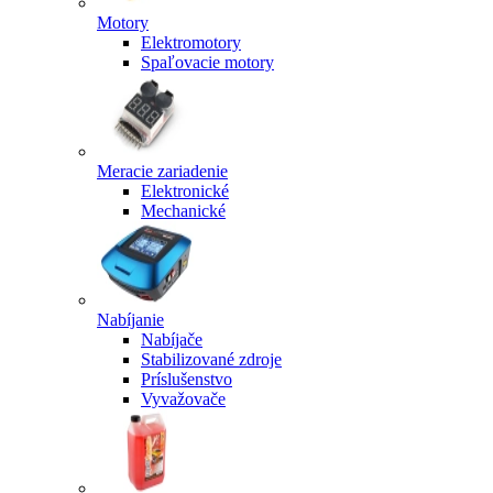
Motory
Elektromotory
Spaľovacie motory
Meracie zariadenie
Elektronické
Mechanické
Nabíjanie
Nabíjače
Stabilizované zdroje
Príslušenstvo
Vyvažovače