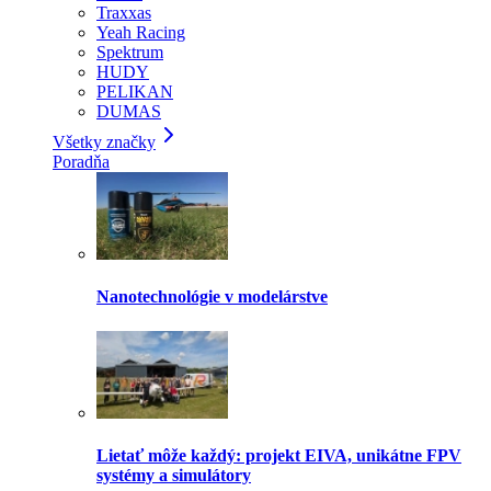
Traxxas
Yeah Racing
Spektrum
HUDY
PELIKAN
DUMAS
Všetky značky
Poradňa
Nanotechnológie v modelárstve
Lietať môže každý: projekt EIVA, unikátne FPV
systémy a simulátory