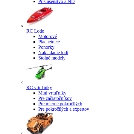
Príslušenstvo a ND
RC Lode
Motorové
Plachetnice
Ponorky
Nakladanie lodí
Stolné modely
RC vrtuľníky
Mini vrtuľníky
Pre začiatočníkov
Pre mierne pokročilých
Pre pokročilých a expertov