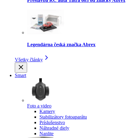
Prestavba RC auta Tatra 603 od značky Abrex
Legendárna česká značka Abrex
Všetky články
Smart
Foto a video
Kamery
Stabilizátory fotoaparátu
Príslušenstvo
Náhradné diely
Nanlite