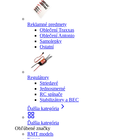
Reklamné predmety
Oblečení Traxxas
Oblečení Antonio
Samolepky
Ostatní
Regulátory
Striedavé
Jednosmerné
RC spínače
Stabilizátory a BEC
Ďalšia kategória
Ďalšia kategória
Obľúbené značky
RMT models