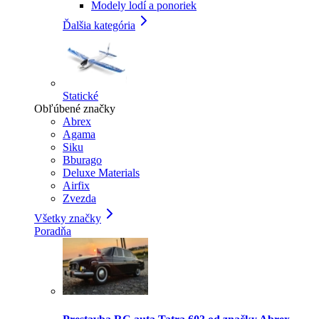
Modely lodí a ponoriek
Ďalšia kategória
Statické
Obľúbené značky
Abrex
Agama
Siku
Bburago
Deluxe Materials
Airfix
Zvezda
Všetky značky
Poradňa