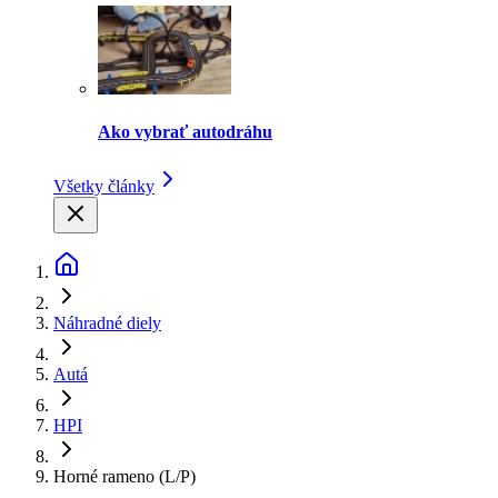
Ako vybrať autodráhu
Všetky články
Náhradné diely
Autá
HPI
Horné rameno (L/P)