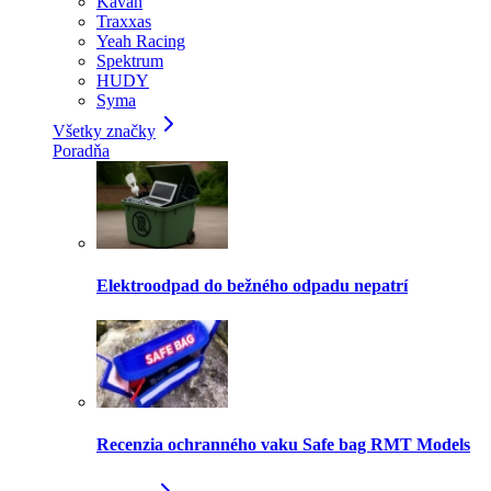
Kavan
Traxxas
Yeah Racing
Spektrum
HUDY
Syma
Všetky značky
Poradňa
Elektroodpad do bežného odpadu nepatrí
Recenzia ochranného vaku Safe bag RMT Models