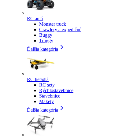
RC autá
Monster truck
Crawlery a expedičné
Buggy
Truggy
Ďalšia kategória
RC lietadlá
RC sety
Rýchlostavebnice
Stavebnice
Makety
Ďalšia kategória