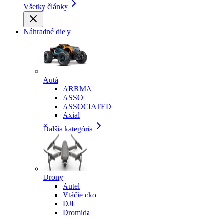
Všetky články
Náhradné diely
Autá
ARRMA
ASSO
ASSOCIATED
Axial
Ďalšia kategória
Drony
Autel
Vtáčie oko
DJI
Dromida