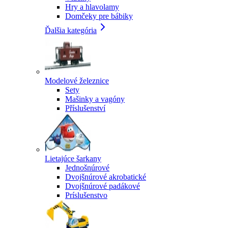
Hry a hlavolamy
Domčeky pre bábiky
Ďalšia kategória
Modelové železnice
Sety
Mašinky a vagóny
Příslušenství
Lietajúce šarkany
Jednošnúrové
Dvojšnúrové akrobatické
Dvojšnúrové padákové
Príslušenstvo