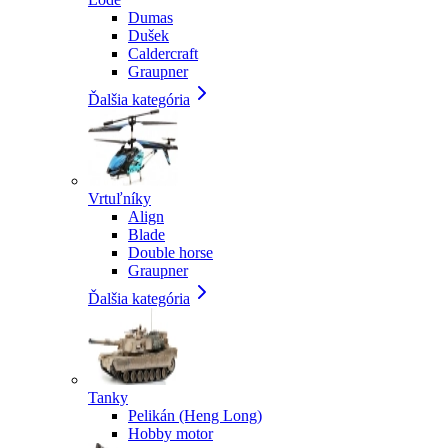
Dumas
Dušek
Caldercraft
Graupner
Ďalšia kategória
Vrtuľníky
Align
Blade
Double horse
Graupner
Ďalšia kategória
Tanky
Pelikán (Heng Long)
Hobby motor