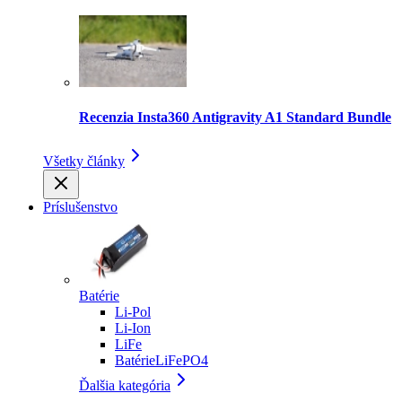
Recenzia Insta360 Antigravity A1 Standard Bundle
Všetky články
Príslušenstvo
Batérie
Li-Pol
Li-Ion
LiFe
BatérieLiFePO4
Ďalšia kategória