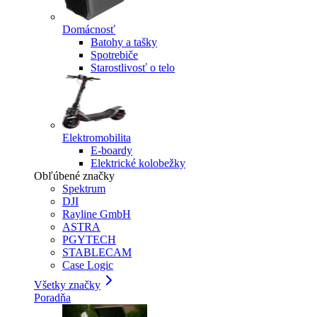
Domácnosť
Batohy a tašky
Spotrebiče
Starostlivosť o telo
Elektromobilita
E-boardy
Elektrické kolobežky
Obľúbené značky
Spektrum
DJI
Rayline GmbH
ASTRA
PGYTECH
STABLECAM
Case Logic
Všetky značky
Poradňa