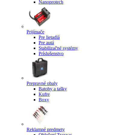
Nanoprotech
Prijímače
Pre lietadlá
Pre autá
Stabilizačné systémy
Príslušenstvo
Prepravné obaly
Batohy a tašky
Kufre
Boxy
Reklamné predmety
Oblečení Traxxas