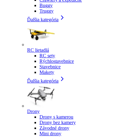
Buggy
Truggy
Ďalšia kategória
RC lietadlá
RC sety
Rýchlostavebnice
Stavebnice
Makety
Ďalšia kategória
Drony
Drony s kamerou
Drony bez kamery
Závodné drony
Mini drony