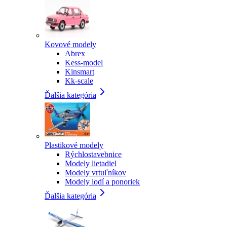
Kovové modely
Abrex
Kess-model
Kinsmart
Kk-scale
Ďalšia kategória
Plastikové modely
Rýchlostavebnice
Modely lietadiel
Modely vrtuľníkov
Modely lodí a ponoriek
Ďalšia kategória