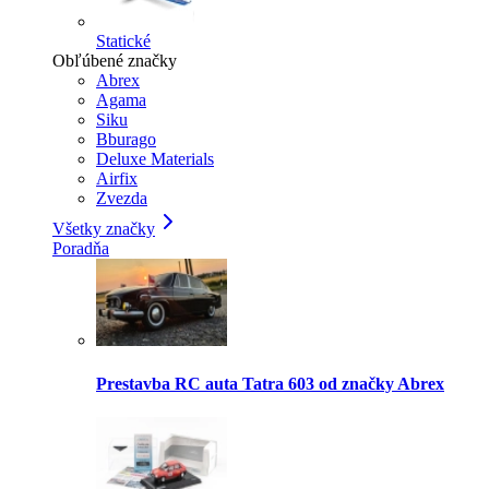
Statické
Obľúbené značky
Abrex
Agama
Siku
Bburago
Deluxe Materials
Airfix
Zvezda
Všetky značky
Poradňa
Prestavba RC auta Tatra 603 od značky Abrex