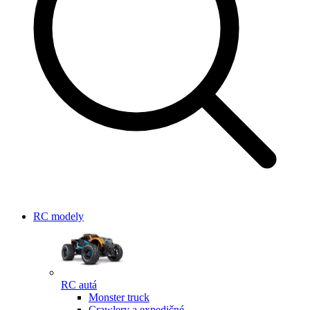
RC modely
RC autá
Monster truck
Crawlery a expedičné