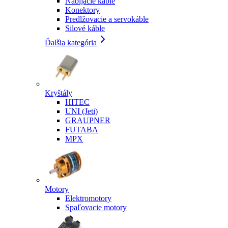
Nabíjacie káble
Konektory
Predlžovacie a servokáble
Silové káble
Ďalšia kategória
Kryštály
HITEC
UNI (Jeti)
GRAUPNER
FUTABA
MPX
Motory
Elektromotory
Spaľovacie motory