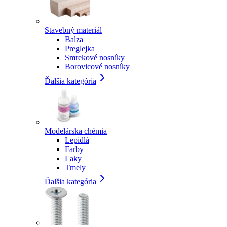
Stavebný materiál
Balza
Preglejka
Smrekové nosníky
Borovicové nosníky
Ďalšia kategória
Modelárska chémia
Lepidlá
Farby
Laky
Tmely
Ďalšia kategória