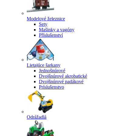
Modelové železnice
Sety
Mašinky a vagóny
Příslušenství
Lietajúce šarkany
Jednošnúrové
Dvojšnúrové akrobatické
Dvojšnúrové padákové
Príslušenstvo
Odrážadlá