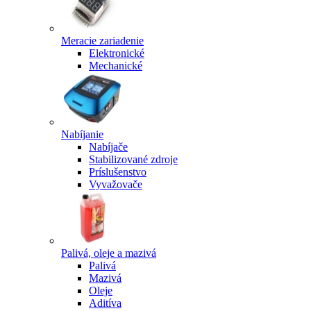
Meracie zariadenie
Elektronické
Mechanické
Nabíjanie
Nabíjače
Stabilizované zdroje
Príslušenstvo
Vyvažovače
Palivá, oleje a mazivá
Palivá
Mazivá
Oleje
Aditíva