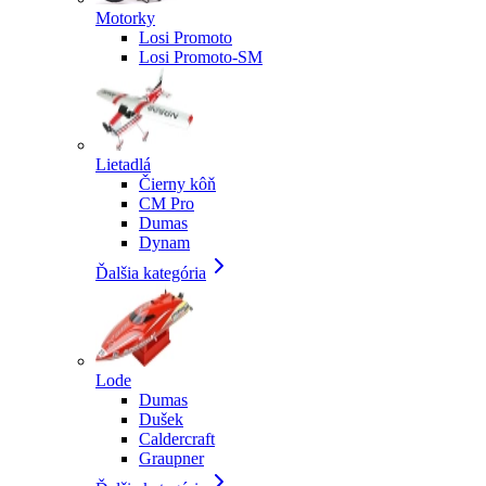
Motorky
Losi Promoto
Losi Promoto-SM
Lietadlá
Čierny kôň
CM Pro
Dumas
Dynam
Ďalšia kategória
Lode
Dumas
Dušek
Caldercraft
Graupner