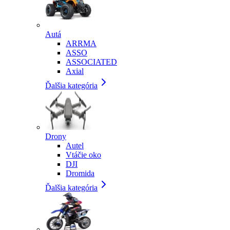
Autá
ARRMA
ASSO
ASSOCIATED
Axial
Ďalšia kategória
Drony
Autel
Vtáčie oko
DJI
Dromida
Ďalšia kategória