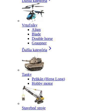
Ďalšia kategória
Vrtuľníky
Align
Blade
Double horse
Graupner
Ďalšia kategória
Tanky
Pelikán (Heng Long)
Hobby motor
Stavebné stroje