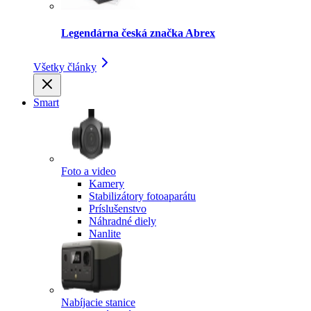
Legendárna česká značka Abrex
Všetky články
Smart
Foto a video
Kamery
Stabilizátory fotoaparátu
Príslušenstvo
Náhradné diely
Nanlite
Nabíjacie stanice