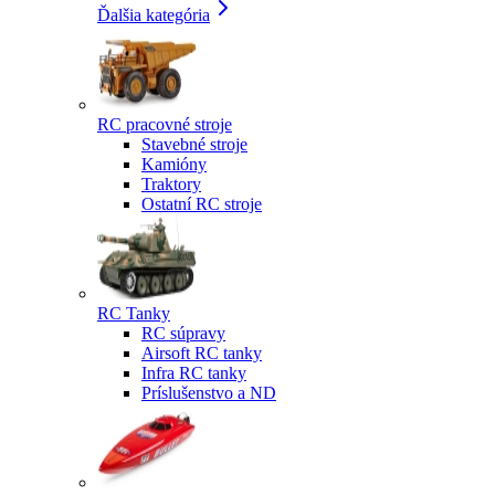
Ďalšia kategória
RC pracovné stroje
Stavebné stroje
Kamióny
Traktory
Ostatní RC stroje
RC Tanky
RC súpravy
Airsoft RC tanky
Infra RC tanky
Príslušenstvo a ND