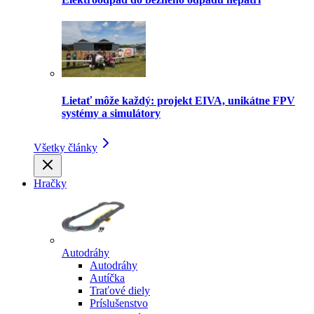
Lietať môže každý: projekt EIVA, unikátne FPV
systémy a simulátory
Všetky články
Hračky
Autodráhy
Autodráhy
Autíčka
Traťové diely
Príslušenstvo