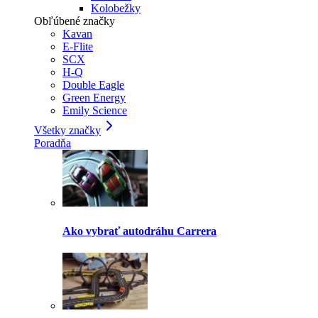
Kolobežky
Obľúbené značky
Kavan
E-Flite
SCX
H-Q
Double Eagle
Green Energy
Emily Science
Všetky značky
Poradňa
Ako vybrať autodráhu Carrera