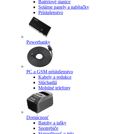
Batériové stanice
Solárne panely a nabíjačky
Príslušenstvo
Powerbanky
PC a GSM príslušenstvo
Kabely a redukce
Slúchadlá
Mobilné telefony
Domácnosť
Batohy a tašky
Spotrebiče
Starostlivosť o telo