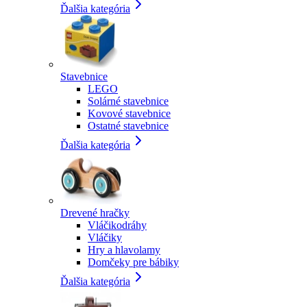
Ďalšia kategória
Stavebnice
LEGO
Solárné stavebnice
Kovové stavebnice
Ostatné stavebnice
Ďalšia kategória
Drevené hračky
Vláčikodráhy
Vláčiky
Hry a hlavolamy
Domčeky pre bábiky
Ďalšia kategória