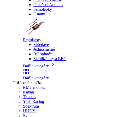
Oblečení Antonio
Samolepky
Ostatní
Regulátory
Striedavé
Jednosmerné
RC spínače
Stabilizátory a BEC
Ďalšia kategória
Ďalšia kategória
Obľúbené značky
RMT models
Kavan
Traxxas
Yeah Racing
Spektrum
HUDY
Syma