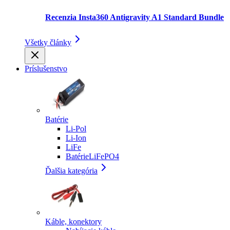
Recenzia Insta360 Antigravity A1 Standard Bundle
Všetky články
Príslušenstvo
Batérie
Li-Pol
Li-Ion
LiFe
BatérieLiFePO4
Ďalšia kategória
Káble, konektory