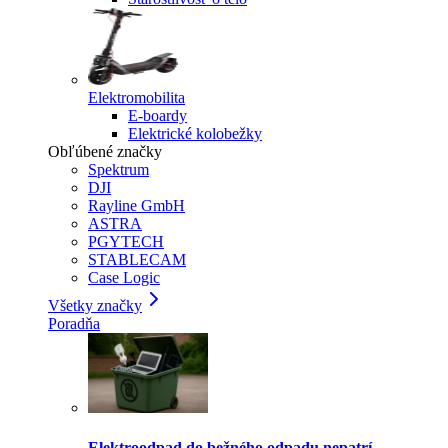
Elektromobilita
E-boardy
Elektrické kolobežky
Obľúbené značky
Spektrum
DJI
Rayline GmbH
ASTRA
PGYTECH
STABLECAM
Case Logic
Všetky značky
Poradňa
Elektroodpad do bežného odpadu nepatrí