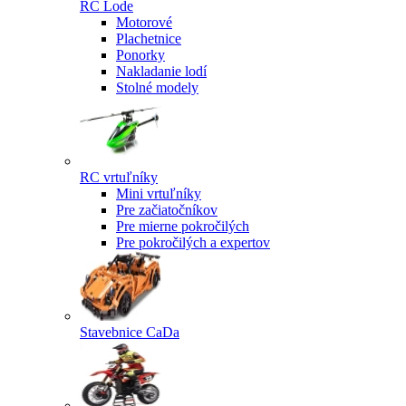
RC Lode
Motorové
Plachetnice
Ponorky
Nakladanie lodí
Stolné modely
RC vrtuľníky
Mini vrtuľníky
Pre začiatočníkov
Pre mierne pokročilých
Pre pokročilých a expertov
Stavebnice CaDa