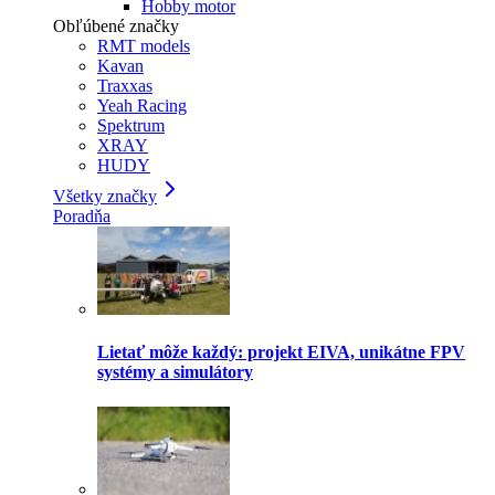
Hobby motor
Obľúbené značky
RMT models
Kavan
Traxxas
Yeah Racing
Spektrum
XRAY
HUDY
Všetky značky
Poradňa
Lietať môže každý: projekt EIVA, unikátne FPV
systémy a simulátory