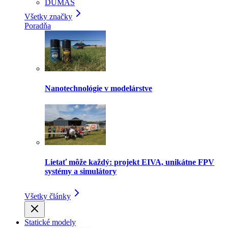
DUMAS
Všetky značky
Poradňa
Nanotechnológie v modelárstve
Lietať môže každý: projekt EIVA, unikátne FPV
systémy a simulátory
Všetky články
Statické modely