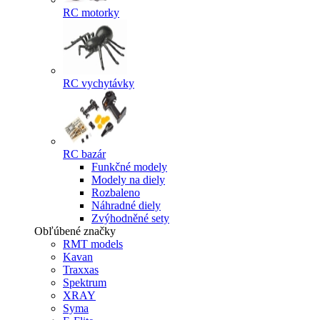
RC motorky
RC vychytávky
RC bazár
Funkčné modely
Modely na diely
Rozbaleno
Náhradné diely
Zvýhodněné sety
Obľúbené značky
RMT models
Kavan
Traxxas
Spektrum
XRAY
Syma