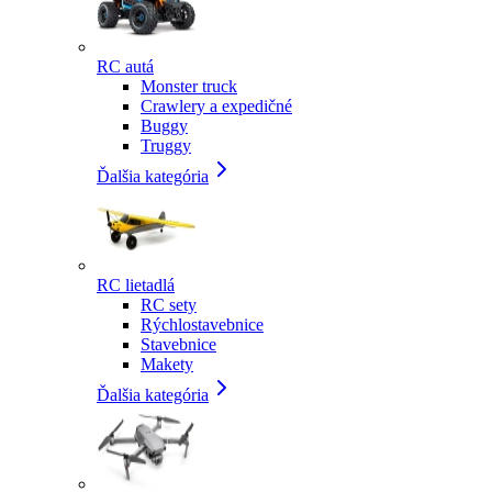
RC autá
Monster truck
Crawlery a expedičné
Buggy
Truggy
Ďalšia kategória
RC lietadlá
RC sety
Rýchlostavebnice
Stavebnice
Makety
Ďalšia kategória