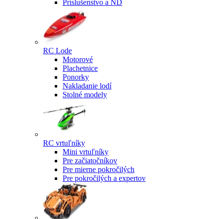
Príslušenstvo a ND
RC Lode
Motorové
Plachetnice
Ponorky
Nakladanie lodí
Stolné modely
RC vrtuľníky
Mini vrtuľníky
Pre začiatočníkov
Pre mierne pokročilých
Pre pokročilých a expertov