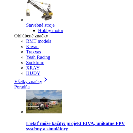
Stavebné stroje
Hobby motor
Obľúbené značky
RMT models
Kavan
Traxxas
Yeah Racing
Spektrum
XRAY
HUDY
Všetky značky
Poradňa
Lietať môže každý: projekt EIVA, unikátne FPV
systémy a simulátory