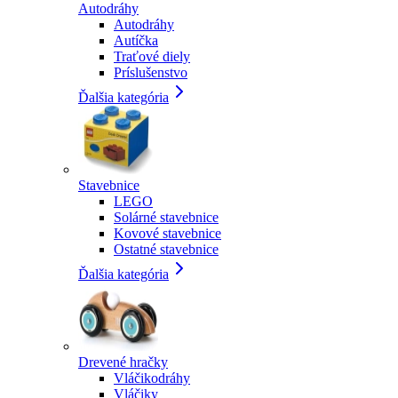
Autodráhy
Autodráhy
Autíčka
Traťové diely
Príslušenstvo
Ďalšia kategória
Stavebnice
LEGO
Solárné stavebnice
Kovové stavebnice
Ostatné stavebnice
Ďalšia kategória
Drevené hračky
Vláčikodráhy
Vláčiky