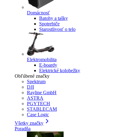
Domácnosť
Batohy a tašky
Spotrebiče
Starostlivosť o telo
Elektromobilita
E-boardy
Elektrické kolobežky
Obľúbené značky
Spektrum
DJI
Rayline GmbH
ASTRA
PGYTECH
STABLECAM
Case Logic
Všetky značky
Poradňa