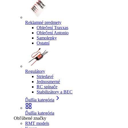
Reklamné predmety
Oblečení Traxxas
Oblečení Antonio
Samolepky
Ostatní
Regulátory
Striedavé
Jednosmerné
RC spínače
Stabilizátory a BEC
Ďalšia kategória
Ďalšia kategória
Obľúbené značky
RMT models