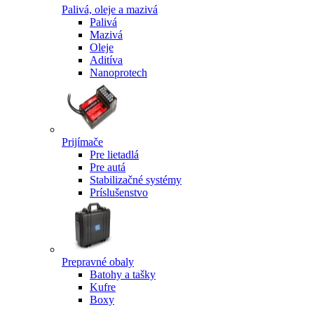
Palivá, oleje a mazivá
Palivá
Mazivá
Oleje
Aditíva
Nanoprotech
Prijímače
Pre lietadlá
Pre autá
Stabilizačné systémy
Príslušenstvo
Prepravné obaly
Batohy a tašky
Kufre
Boxy