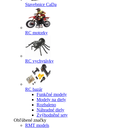
Stavebnice CaDa
RC motorky
RC vychytávky
RC bazár
Funkčné modely
Modely na diely
Rozbaleno
Náhradné diely
Zvýhodněné sety
Obľúbené značky
RMT models