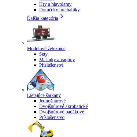
Hry a hlavolamy
Domčeky pre bábiky
Ďalšia kategória
Modelové železnice
Sety
Mašinky a vagóny
Příslušenství
Lietajúce šarkany
Jednošnúrové
Dvojšnúrové akrobatické
Dvojšnúrové padákové
Príslušenstvo