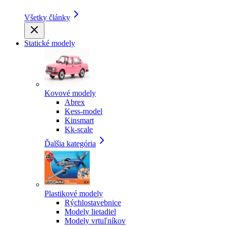
Všetky články
Statické modely
Kovové modely
Abrex
Kess-model
Kinsmart
Kk-scale
Ďalšia kategória
Plastikové modely
Rýchlostavebnice
Modely lietadiel
Modely vrtuľníkov