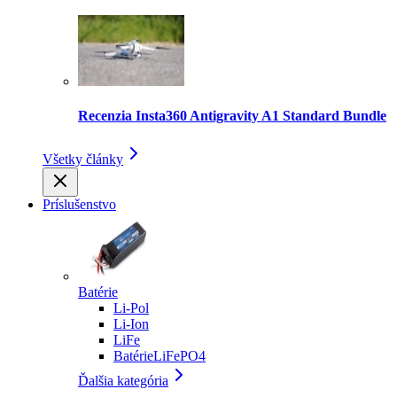
Recenzia Insta360 Antigravity A1 Standard Bundle
Všetky články
Príslušenstvo
Batérie
Li-Pol
Li-Ion
LiFe
BatérieLiFePO4
Ďalšia kategória