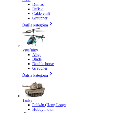
Dumas
Dušek
Caldercraft
Graupner
Ďalšia kategória
Vrtuľníky
Align
Blade
Double horse
Graupner
Ďalšia kategória
Tanky
Pelikán (Heng Long)
Hobby motor