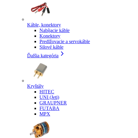
Káble, konektory
Nabíjacie káble
Konektory
Predlžovacie a servokáble
Silové káble
Ďalšia kategória
Kryštály
HITEC
UNI (Jeti)
GRAUPNER
FUTABA
MPX