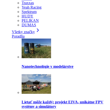
Traxxas
Yeah Racing
Spektrum
HUDY
PELIKAN
DUMAS
Všetky značky
Poradňa
Nanotechnológie v modelárstve
Lietať môže každý: projekt EIVA, unikátne FPV
systémy a simulátory