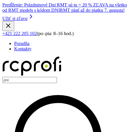
Predĺženie
:
Prázdninové Dni RMT sú tu = 20 % ZĽAVA na všetko
od RMT models s kódom DNIRMT platí až do piatku 7. augusta!
Užiť si zľavu
+421 222 205 102
(
po–pia: 8–16 hod.
)
Poradňa
Kontakty