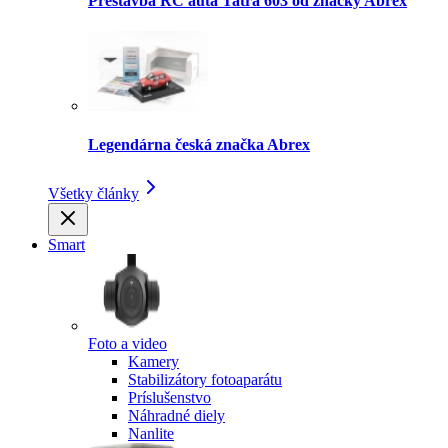
Prestavba RC auta Tatra 603 od značky Abrex
Legendárna česká značka Abrex
Všetky články
Smart
Foto a video
Kamery
Stabilizátory fotoaparátu
Príslušenstvo
Náhradné diely
Nanlite