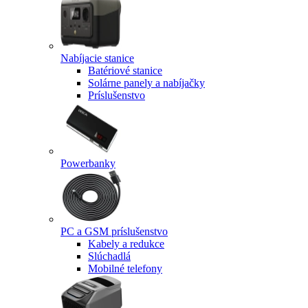
Nabíjacie stanice
Batériové stanice
Solárne panely a nabíjačky
Príslušenstvo
Powerbanky
PC a GSM príslušenstvo
Kabely a redukce
Slúchadlá
Mobilné telefony