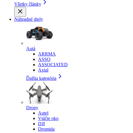
Všetky články
Náhradné diely
Autá
ARRMA
ASSO
ASSOCIATED
Axial
Ďalšia kategória
Drony
Autel
Vtáčie oko
DJI
Dromida