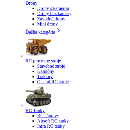
Drony
Drony s kamerou
Drony bez kamery
Závodné drony
Mini drony
Ďalšia kategória
RC pracovné stroje
Stavebné stroje
Kamióny
Traktory
Ostatní RC stroje
RC Tanky
RC súpravy
Airsoft RC tanky
Infra RC tanky