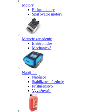
Motory
Elektromotory
Spaľovacie motory
Meracie zariadenie
Elektronické
Mechanické
Nabíjanie
Nabíjače
Stabilizované zdroje
Príslušenstvo
Vyvažovače