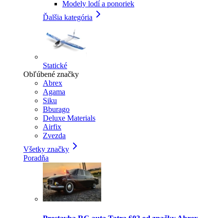
Modely lodí a ponoriek
Ďalšia kategória
Statické
Obľúbené značky
Abrex
Agama
Siku
Bburago
Deluxe Materials
Airfix
Zvezda
Všetky značky
Poradňa