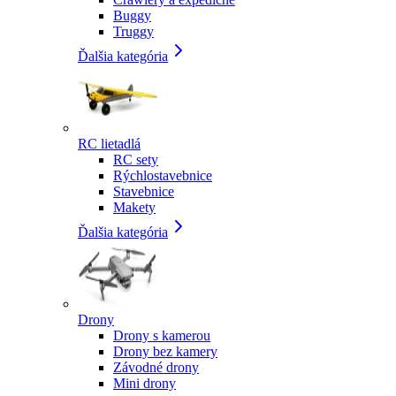
Buggy
Truggy
Ďalšia kategória
RC lietadlá
RC sety
Rýchlostavebnice
Stavebnice
Makety
Ďalšia kategória
Drony
Drony s kamerou
Drony bez kamery
Závodné drony
Mini drony