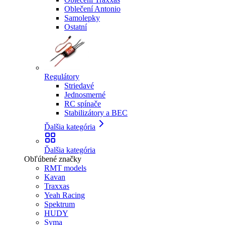
Oblečení Antonio
Samolepky
Ostatní
Regulátory
Striedavé
Jednosmerné
RC spínače
Stabilizátory a BEC
Ďalšia kategória
Ďalšia kategória
Obľúbené značky
RMT models
Kavan
Traxxas
Yeah Racing
Spektrum
HUDY
Syma