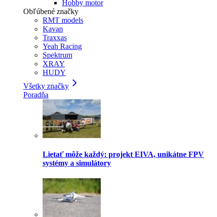
Hobby motor
Obľúbené značky
RMT models
Kavan
Traxxas
Yeah Racing
Spektrum
XRAY
HUDY
Všetky značky
Poradňa
Lietať môže každý: projekt EIVA, unikátne FPV
systémy a simulátory