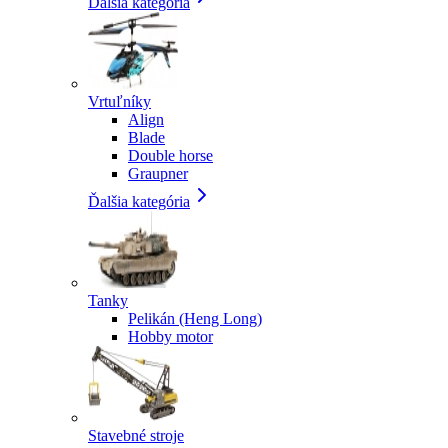
Ďalšia kategória
Vrtuľníky
Align
Blade
Double horse
Graupner
Ďalšia kategória
Tanky
Pelikán (Heng Long)
Hobby motor
Stavebné stroje