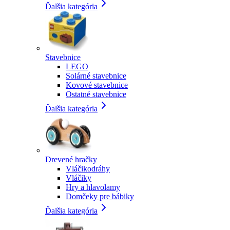
Ďalšia kategória
Stavebnice
LEGO
Solárné stavebnice
Kovové stavebnice
Ostatné stavebnice
Ďalšia kategória
Drevené hračky
Vláčikodráhy
Vláčiky
Hry a hlavolamy
Domčeky pre bábiky
Ďalšia kategória