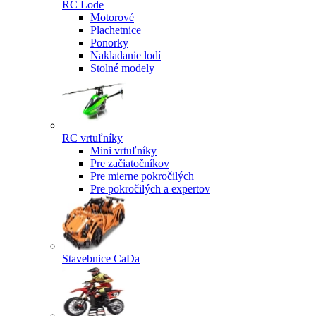
RC Lode
Motorové
Plachetnice
Ponorky
Nakladanie lodí
Stolné modely
RC vrtuľníky
Mini vrtuľníky
Pre začiatočníkov
Pre mierne pokročilých
Pre pokročilých a expertov
Stavebnice CaDa