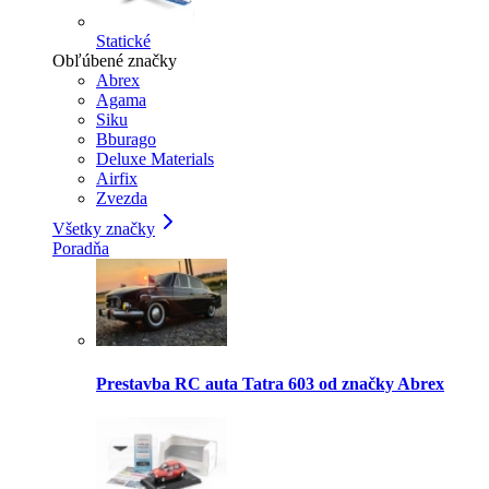
Statické
Obľúbené značky
Abrex
Agama
Siku
Bburago
Deluxe Materials
Airfix
Zvezda
Všetky značky
Poradňa
Prestavba RC auta Tatra 603 od značky Abrex