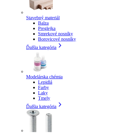
Stavebný materiál
Balza
Preglejka
Smrekové nosníky
Borovicové nosníky
Ďalšia kategória
Modelárska chémia
Lepidlá
Farby
Laky
Tmely
Ďalšia kategória