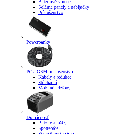
Batériové stanice
Solárne panely a nabíjačky
Príslušenstvo
Powerbanky
PC a GSM príslušenstvo
Kabely a redukce
Slúchadlá
Mobilné telefony
Domácnosť
Batohy a tašky
Spotrebiče
Starostlivosť o telo