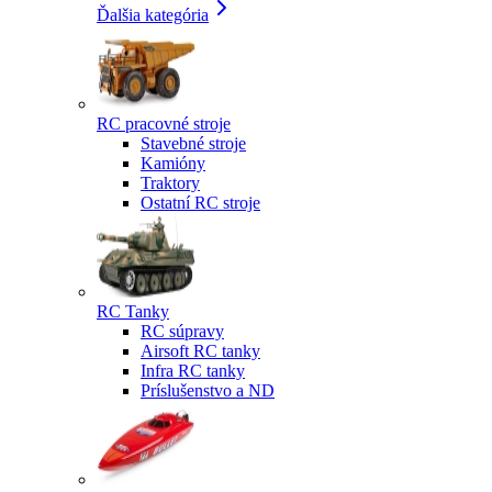
Ďalšia kategória
RC pracovné stroje
Stavebné stroje
Kamióny
Traktory
Ostatní RC stroje
RC Tanky
RC súpravy
Airsoft RC tanky
Infra RC tanky
Príslušenstvo a ND