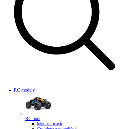
RC modely
RC autá
Monster truck
Crawlery a expedičné