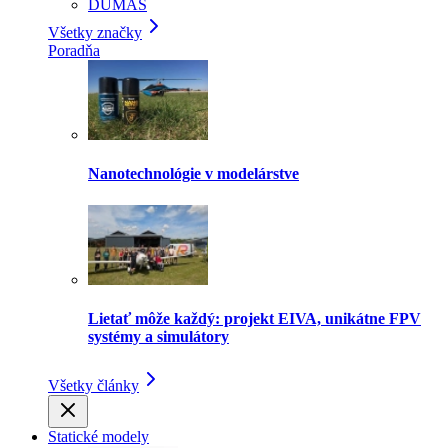
DUMAS
Všetky značky
Poradňa
Nanotechnológie v modelárstve
Lietať môže každý: projekt EIVA, unikátne FPV
systémy a simulátory
Všetky články
Statické modely