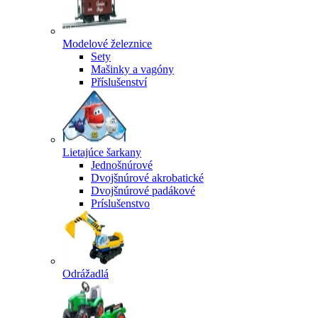
Modelové železnice
Sety
Mašinky a vagóny
Příslušenství
Lietajúce šarkany
Jednošnúrové
Dvojšnúrové akrobatické
Dvojšnúrové padákové
Príslušenstvo
Odrážadlá