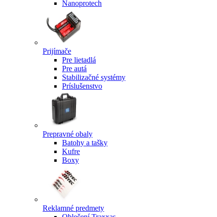
Nanoprotech
Prijímače
Pre lietadlá
Pre autá
Stabilizačné systémy
Príslušenstvo
Prepravné obaly
Batohy a tašky
Kufre
Boxy
Reklamné predmety
Oblečení Traxxas