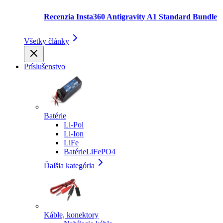
Recenzia Insta360 Antigravity A1 Standard Bundle
Všetky články
Príslušenstvo
Batérie
Li-Pol
Li-Ion
LiFe
BatérieLiFePO4
Ďalšia kategória
Káble, konektory