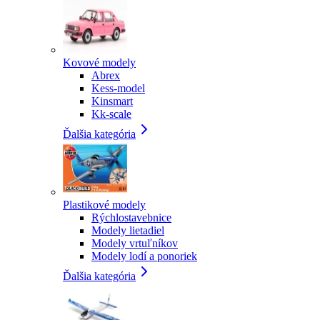
Kovové modely
Abrex
Kess-model
Kinsmart
Kk-scale
Ďalšia kategória
Plastikové modely
Rýchlostavebnice
Modely lietadiel
Modely vrtuľníkov
Modely lodí a ponoriek
Ďalšia kategória