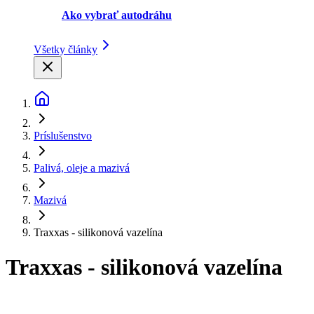
Ako vybrať autodráhu
Všetky články
Príslušenstvo
Palivá, oleje a mazivá
Mazivá
Traxxas - silikonová vazelína
Traxxas - silikonová vazelína