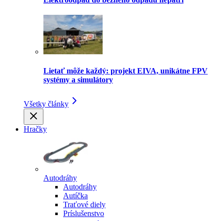
Lietať môže každý: projekt EIVA, unikátne FPV
systémy a simulátory
Všetky články
Hračky
Autodráhy
Autodráhy
Autíčka
Traťové diely
Príslušenstvo