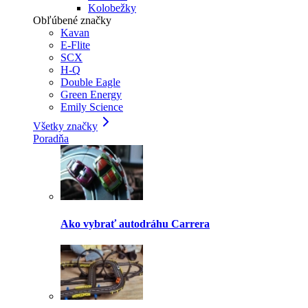
Kolobežky
Obľúbené značky
Kavan
E-Flite
SCX
H-Q
Double Eagle
Green Energy
Emily Science
Všetky značky
Poradňa
Ako vybrať autodráhu Carrera