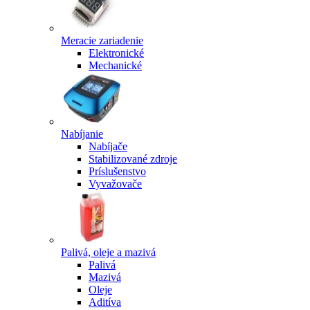
Meracie zariadenie
Elektronické
Mechanické
Nabíjanie
Nabíjače
Stabilizované zdroje
Príslušenstvo
Vyvažovače
Palivá, oleje a mazivá
Palivá
Mazivá
Oleje
Aditíva