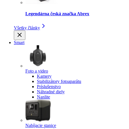
Legendárna česká značka Abrex
Všetky články
Smart
Foto a video
Kamery
Stabilizátory fotoaparátu
Príslušenstvo
Náhradné diely
Nanlite
Nabíjacie stanice