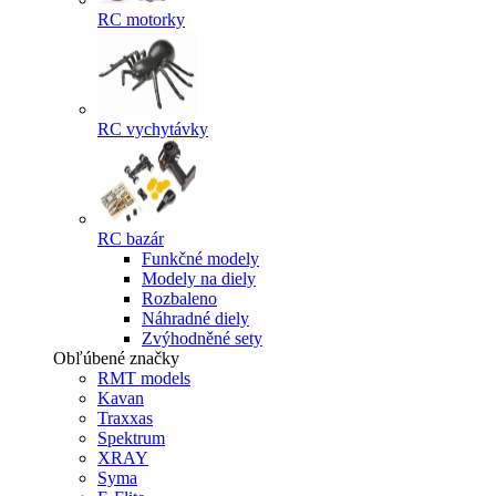
RC motorky
RC vychytávky
RC bazár
Funkčné modely
Modely na diely
Rozbaleno
Náhradné diely
Zvýhodněné sety
Obľúbené značky
RMT models
Kavan
Traxxas
Spektrum
XRAY
Syma