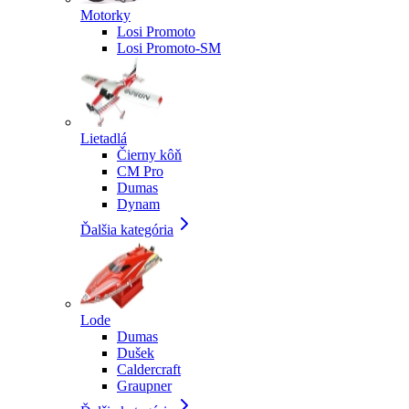
Motorky
Losi Promoto
Losi Promoto-SM
Lietadlá
Čierny kôň
CM Pro
Dumas
Dynam
Ďalšia kategória
Lode
Dumas
Dušek
Caldercraft
Graupner