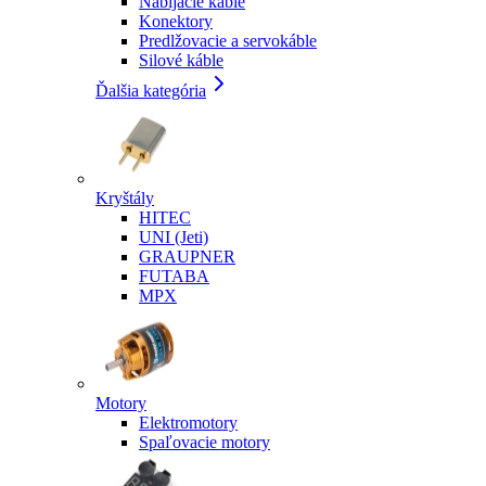
Nabíjacie káble
Konektory
Predlžovacie a servokáble
Silové káble
Ďalšia kategória
Kryštály
HITEC
UNI (Jeti)
GRAUPNER
FUTABA
MPX
Motory
Elektromotory
Spaľovacie motory