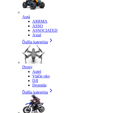
Autá
ARRMA
ASSO
ASSOCIATED
Axial
Ďalšia kategória
Drony
Autel
Vtáčie oko
DJI
Dromida
Ďalšia kategória