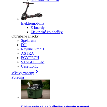
Elektromobilita
E-boardy
Elektrické kolobežky
Obľúbené značky
Spektrum
DJI
Rayline GmbH
ASTRA
PGYTECH
STABLECAM
Case Logic
Všetky značky
Poradňa
Elektroodpad do bežného odpadu nepatrí