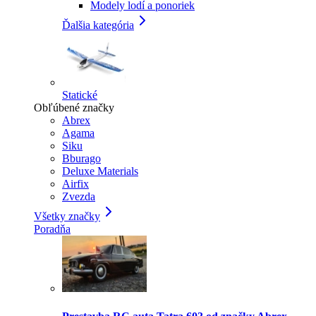
Modely lodí a ponoriek
Ďalšia kategória
Statické
Obľúbené značky
Abrex
Agama
Siku
Bburago
Deluxe Materials
Airfix
Zvezda
Všetky značky
Poradňa