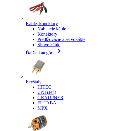
Káble, konektory
Nabíjacie káble
Konektory
Predlžovacie a servokáble
Silové káble
Ďalšia kategória
Kryštály
HITEC
UNI (Jeti)
GRAUPNER
FUTABA
MPX