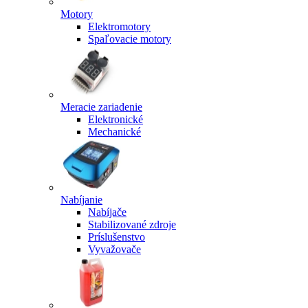
Motory
Elektromotory
Spaľovacie motory
Meracie zariadenie
Elektronické
Mechanické
Nabíjanie
Nabíjače
Stabilizované zdroje
Príslušenstvo
Vyvažovače