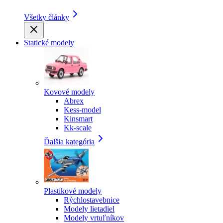
Všetky články
Statické modely
Kovové modely
Abrex
Kess-model
Kinsmart
Kk-scale
Ďalšia kategória
Plastikové modely
Rýchlostavebnice
Modely lietadiel
Modely vrtuľníkov