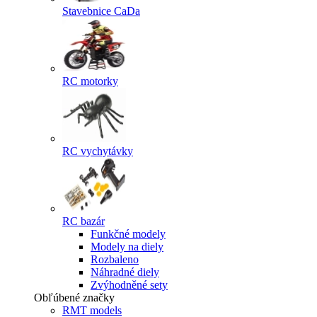
Stavebnice CaDa
RC motorky
RC vychytávky
RC bazár
Funkčné modely
Modely na diely
Rozbaleno
Náhradné diely
Zvýhodněné sety
Obľúbené značky
RMT models