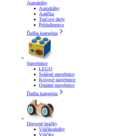
Autodráhy
Autodráhy
Autíčka
Traťové diely
Príslušenstvo
Ďalšia kategória
Stavebnice
LEGO
Solárné stavebnice
Kovové stavebnice
Ostatné stavebnice
Ďalšia kategória
Drevené hračky
Vláčikodráhy
Vláčiky