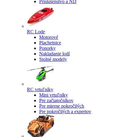
Príslušenstvo a ND
RC Lode
Motorové
Plachetnice
Ponorky
Nakladanie lodí
Stolné modely
RC vrtuľníky
Mini vrtuľníky
Pre začiatočníkov
Pre mierne pokročilých
Pre pokročilých a expertov