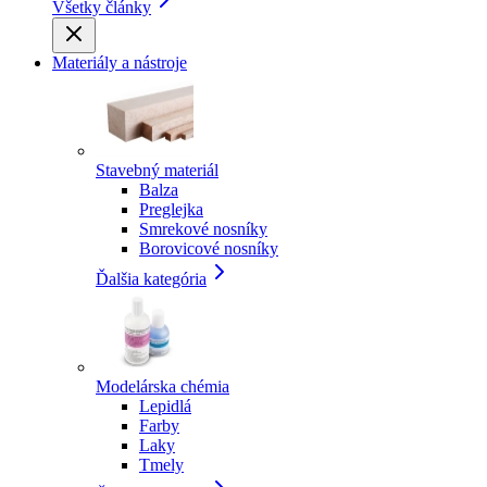
Všetky články
Materiály a nástroje
Stavebný materiál
Balza
Preglejka
Smrekové nosníky
Borovicové nosníky
Ďalšia kategória
Modelárska chémia
Lepidlá
Farby
Laky
Tmely