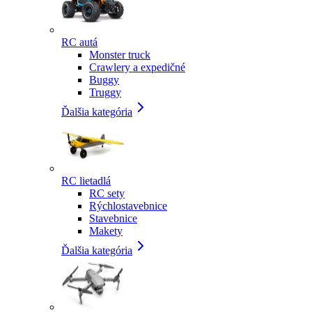
RC autá
Monster truck
Crawlery a expedičné
Buggy
Truggy
Ďalšia kategória
RC lietadlá
RC sety
Rýchlostavebnice
Stavebnice
Makety
Ďalšia kategória