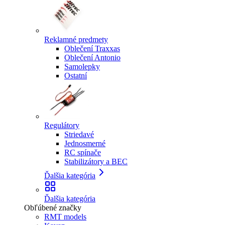
Reklamné predmety
Oblečení Traxxas
Oblečení Antonio
Samolepky
Ostatní
Regulátory
Striedavé
Jednosmerné
RC spínače
Stabilizátory a BEC
Ďalšia kategória
Ďalšia kategória
Obľúbené značky
RMT models