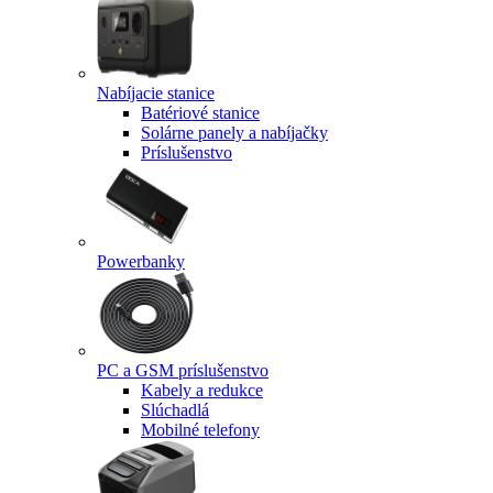
Nabíjacie stanice
Batériové stanice
Solárne panely a nabíjačky
Príslušenstvo
Powerbanky
PC a GSM príslušenstvo
Kabely a redukce
Slúchadlá
Mobilné telefony