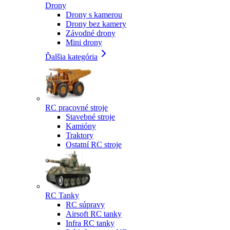
Drony
Drony s kamerou
Drony bez kamery
Závodné drony
Mini drony
Ďalšia kategória
RC pracovné stroje
Stavebné stroje
Kamióny
Traktory
Ostatní RC stroje
RC Tanky
RC súpravy
Airsoft RC tanky
Infra RC tanky