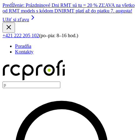
Predĺženie
:
Prázdninové Dni RMT sú tu = 20 % ZĽAVA na všetko
od RMT models s kódom DNIRMT platí až do piatku 7. augusta!
Užiť si zľavu
+421 222 205 102
(
po–pia: 8–16 hod.
)
Poradňa
Kontakty