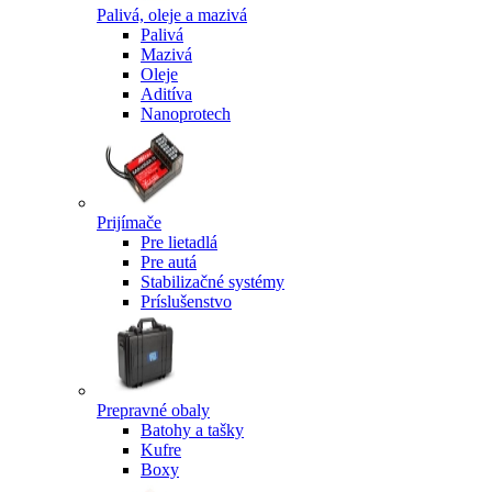
Palivá, oleje a mazivá
Palivá
Mazivá
Oleje
Aditíva
Nanoprotech
Prijímače
Pre lietadlá
Pre autá
Stabilizačné systémy
Príslušenstvo
Prepravné obaly
Batohy a tašky
Kufre
Boxy