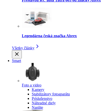
Prestavba RC auta Tatra 603 od značky Abrex
Legendárna česká značka Abrex
Všetky články
Smart
Foto a video
Kamery
Stabilizátory fotoaparátu
Príslušenstvo
Náhradné diely
Nanlite