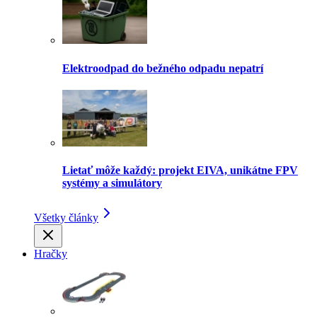
Elektroodpad do bežného odpadu nepatrí
Lietať môže každý: projekt EIVA, unikátne FPV
systémy a simulátory
Všetky články
Hračky