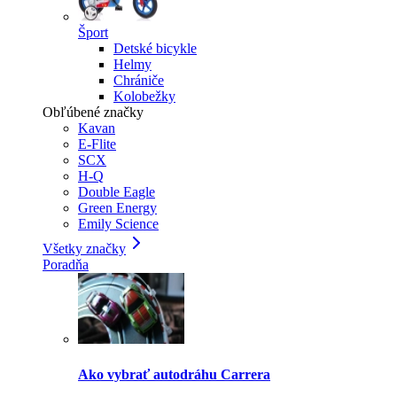
Šport
Detské bicykle
Helmy
Chrániče
Kolobežky
Obľúbené značky
Kavan
E-Flite
SCX
H-Q
Double Eagle
Green Energy
Emily Science
Všetky značky
Poradňa
Ako vybrať autodráhu Carrera