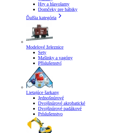
Hry a hlavolamy
Domčeky pre bábiky
Ďalšia kategória
Modelové železnice
Sety
Mašinky a vagóny
Příslušenství
Lietajúce šarkany
Jednošnúrové
Dvojšnúrové akrobatické
Dvojšnúrové padákové
Príslušenstvo