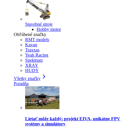
Stavebné stroje
Hobby motor
Obľúbené značky
RMT models
Kavan
Traxxas
Yeah Racing
Spektrum
XRAY
HUDY
Všetky značky
Poradňa
Lietať môže každý: projekt EIVA, unikátne FPV
systémy a simulátory