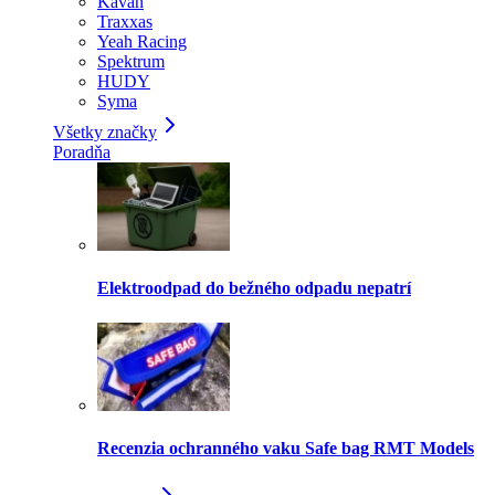
Kavan
Traxxas
Yeah Racing
Spektrum
HUDY
Syma
Všetky značky
Poradňa
Elektroodpad do bežného odpadu nepatrí
Recenzia ochranného vaku Safe bag RMT Models