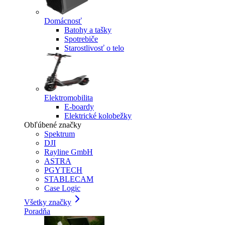
Domácnosť
Batohy a tašky
Spotrebiče
Starostlivosť o telo
Elektromobilita
E-boardy
Elektrické kolobežky
Obľúbené značky
Spektrum
DJI
Rayline GmbH
ASTRA
PGYTECH
STABLECAM
Case Logic
Všetky značky
Poradňa