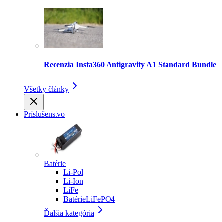
Recenzia Insta360 Antigravity A1 Standard Bundle
Všetky články
Príslušenstvo
Batérie
Li-Pol
Li-Ion
LiFe
BatérieLiFePO4
Ďalšia kategória