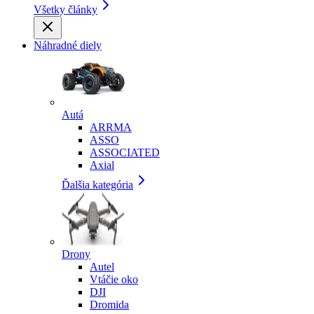
Všetky články
Náhradné diely
Autá
ARRMA
ASSO
ASSOCIATED
Axial
Ďalšia kategória
Drony
Autel
Vtáčie oko
DJI
Dromida