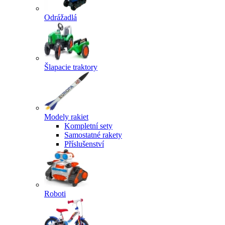
Odrážadlá
Šlapacie traktory
Modely rakiet
Kompletní sety
Samostatné rakety
Příslušenství
Roboti