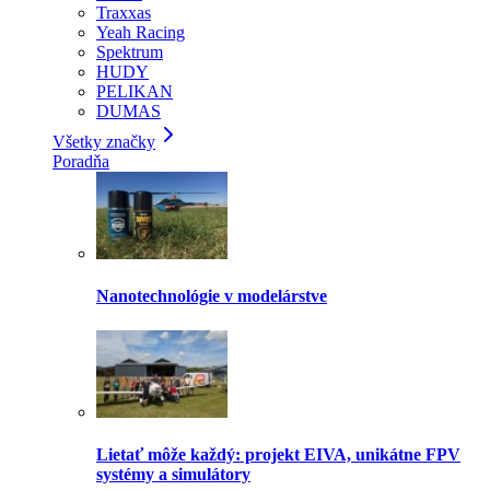
Traxxas
Yeah Racing
Spektrum
HUDY
PELIKAN
DUMAS
Všetky značky
Poradňa
Nanotechnológie v modelárstve
Lietať môže každý: projekt EIVA, unikátne FPV
systémy a simulátory