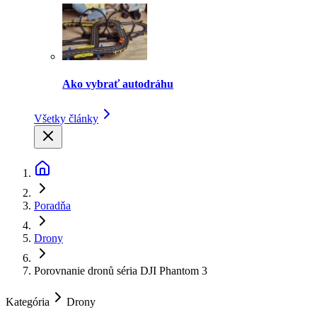
Ako vybrať autodráhu
Všetky články
Poradňa
Drony
Porovnanie dronů séria DJI Phantom 3
Kategória
Drony