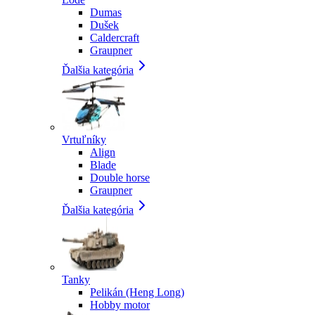
Dumas
Dušek
Caldercraft
Graupner
Ďalšia kategória
Vrtuľníky
Align
Blade
Double horse
Graupner
Ďalšia kategória
Tanky
Pelikán (Heng Long)
Hobby motor