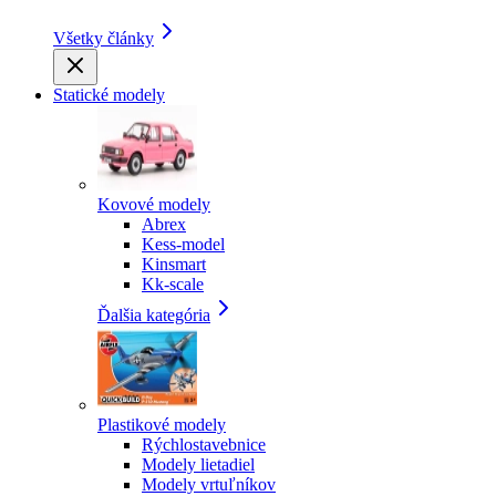
Všetky články
Statické modely
Kovové modely
Abrex
Kess-model
Kinsmart
Kk-scale
Ďalšia kategória
Plastikové modely
Rýchlostavebnice
Modely lietadiel
Modely vrtuľníkov