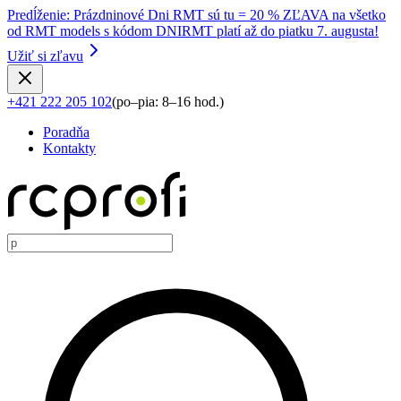
Predĺženie
:
Prázdninové Dni RMT sú tu = 20 % ZĽAVA na všetko
od RMT models s kódom DNIRMT platí až do piatku 7. augusta!
Užiť si zľavu
+421 222 205 102
(
po–pia: 8–16 hod.
)
Poradňa
Kontakty