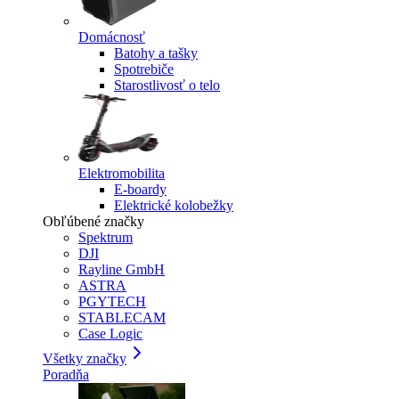
Domácnosť
Batohy a tašky
Spotrebiče
Starostlivosť o telo
Elektromobilita
E-boardy
Elektrické kolobežky
Obľúbené značky
Spektrum
DJI
Rayline GmbH
ASTRA
PGYTECH
STABLECAM
Case Logic
Všetky značky
Poradňa