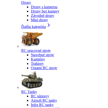
Drony
Drony s kamerou
Drony bez kamery
Závodné drony
Mini drony
Ďalšia kategória
RC pracovné stroje
Stavebné stroje
Kamióny
Traktory
Ostatní RC stroje
RC Tanky
RC súpravy
Airsoft RC tanky
Infra RC tanky