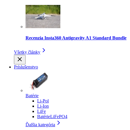
Recenzia Insta360 Antigravity A1 Standard Bundle
Všetky články
Príslušenstvo
Batérie
Li-Pol
Li-Ion
LiFe
BatérieLiFePO4
Ďalšia kategória