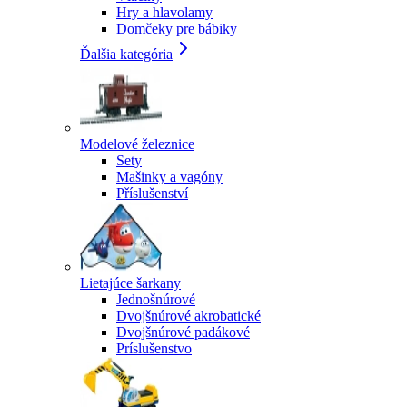
Hry a hlavolamy
Domčeky pre bábiky
Ďalšia kategória
Modelové železnice
Sety
Mašinky a vagóny
Příslušenství
Lietajúce šarkany
Jednošnúrové
Dvojšnúrové akrobatické
Dvojšnúrové padákové
Príslušenstvo