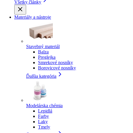
Všetky články
Materiály a nástroje
Stavebný materiál
Balza
Preglejka
Smrekové nosníky
Borovicové nosníky
Ďalšia kategória
Modelárska chémia
Lepidlá
Farby
Laky
Tmely