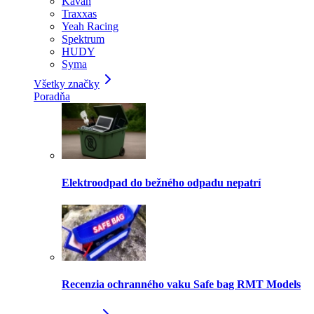
Kavan
Traxxas
Yeah Racing
Spektrum
HUDY
Syma
Všetky značky
Poradňa
Elektroodpad do bežného odpadu nepatrí
Recenzia ochranného vaku Safe bag RMT Models