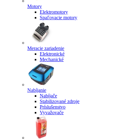
Motory
Elektromotory
Spaľovacie motory
Meracie zariadenie
Elektronické
Mechanické
Nabíjanie
Nabíjače
Stabilizované zdroje
Príslušenstvo
Vyvažovače