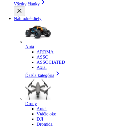
Všetky články
Náhradné diely
Autá
ARRMA
ASSO
ASSOCIATED
Axial
Ďalšia kategória
Drony
Autel
Vtáčie oko
DJI
Dromida