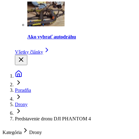
Ako vybrať autodráhu
Všetky články
Poradňa
Drony
Predstavenie dronu DJI PHANTOM 4
Kategória
Drony