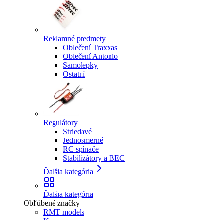
Reklamné predmety
Oblečení Traxxas
Oblečení Antonio
Samolepky
Ostatní
Regulátory
Striedavé
Jednosmerné
RC spínače
Stabilizátory a BEC
Ďalšia kategória
Ďalšia kategória
Obľúbené značky
RMT models