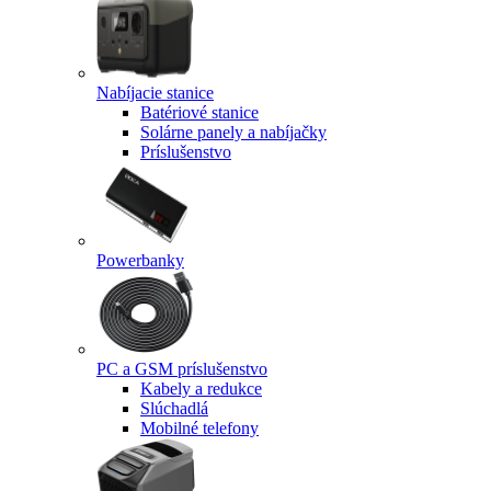
Nabíjacie stanice
Batériové stanice
Solárne panely a nabíjačky
Príslušenstvo
Powerbanky
PC a GSM príslušenstvo
Kabely a redukce
Slúchadlá
Mobilné telefony