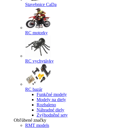
Stavebnice CaDa
RC motorky
RC vychytávky
RC bazár
Funkčné modely
Modely na diely
Rozbaleno
Náhradné diely
Zvýhodněné sety
Obľúbené značky
RMT models