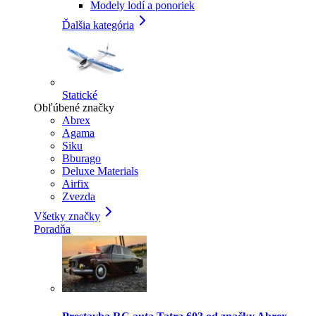
Modely lodí a ponoriek
Ďalšia kategória
Statické
Obľúbené značky
Abrex
Agama
Siku
Bburago
Deluxe Materials
Airfix
Zvezda
Všetky značky
Poradňa