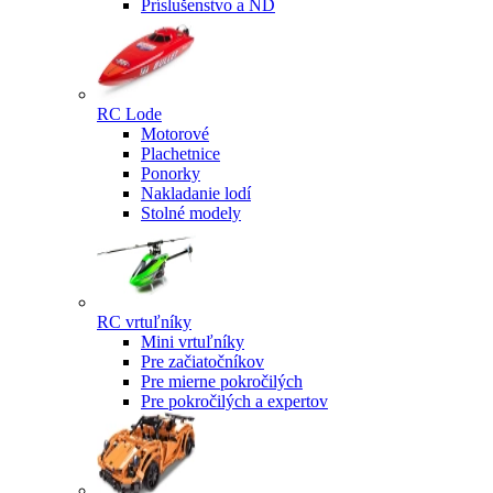
Príslušenstvo a ND
RC Lode
Motorové
Plachetnice
Ponorky
Nakladanie lodí
Stolné modely
RC vrtuľníky
Mini vrtuľníky
Pre začiatočníkov
Pre mierne pokročilých
Pre pokročilých a expertov