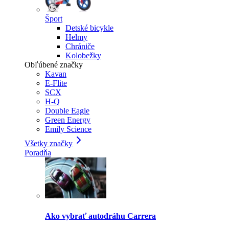
Šport
Detské bicykle
Helmy
Chrániče
Kolobežky
Obľúbené značky
Kavan
E-Flite
SCX
H-Q
Double Eagle
Green Energy
Emily Science
Všetky značky
Poradňa
Ako vybrať autodráhu Carrera