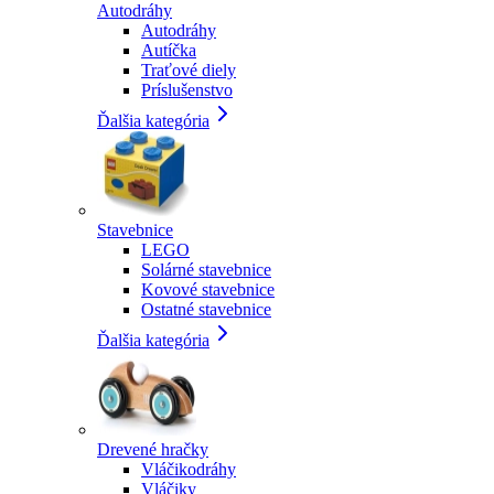
Autodráhy
Autodráhy
Autíčka
Traťové diely
Príslušenstvo
Ďalšia kategória
Stavebnice
LEGO
Solárné stavebnice
Kovové stavebnice
Ostatné stavebnice
Ďalšia kategória
Drevené hračky
Vláčikodráhy
Vláčiky