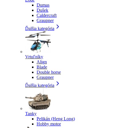
Dumas
Dušek
Caldercraft
Graupner
Ďalšia kategória
Vrtuľníky
Align
Blade
Double horse
Graupner
Ďalšia kategória
Tanky
Pelikán (Heng Long)
Hobby motor