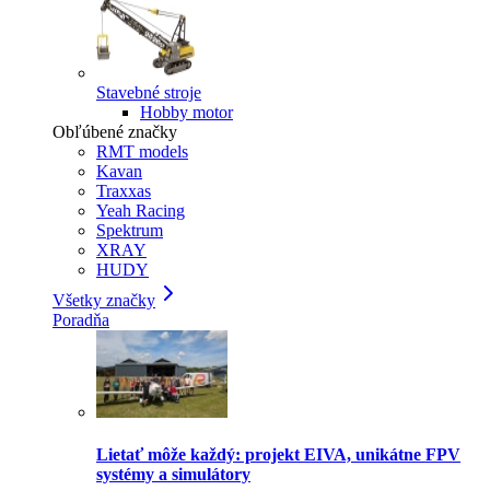
Stavebné stroje
Hobby motor
Obľúbené značky
RMT models
Kavan
Traxxas
Yeah Racing
Spektrum
XRAY
HUDY
Všetky značky
Poradňa
Lietať môže každý: projekt EIVA, unikátne FPV
systémy a simulátory