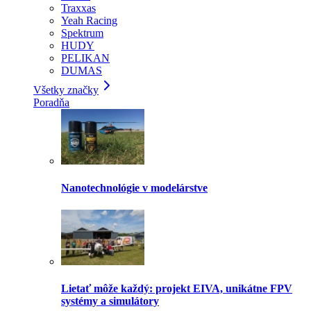
Traxxas
Yeah Racing
Spektrum
HUDY
PELIKAN
DUMAS
Všetky značky
Poradňa
Nanotechnológie v modelárstve
Lietať môže každý: projekt EIVA, unikátne FPV
systémy a simulátory