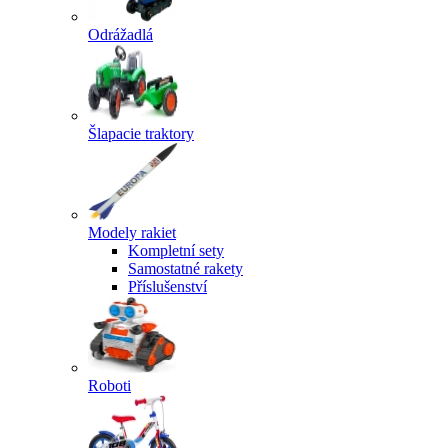
Odrážadlá
Šlapacie traktory
Modely rakiet
Kompletní sety
Samostatné rakety
Příslušenství
Roboti