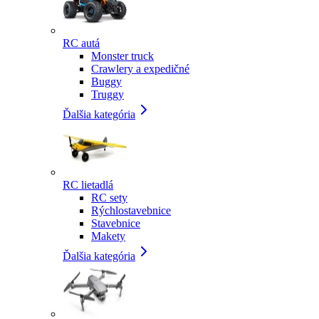
RC autá
Monster truck
Crawlery a expedičné
Buggy
Truggy
Ďalšia kategória
RC lietadlá
RC sety
Rýchlostavebnice
Stavebnice
Makety
Ďalšia kategória