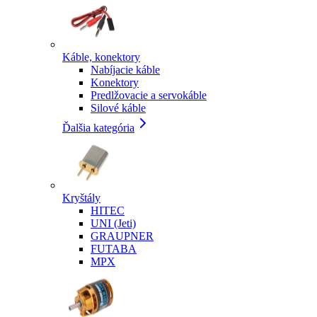
Káble, konektory
Nabíjacie káble
Konektory
Predlžovacie a servokáble
Silové káble
Ďalšia kategória
Kryštály
HITEC
UNI (Jeti)
GRAUPNER
FUTABA
MPX