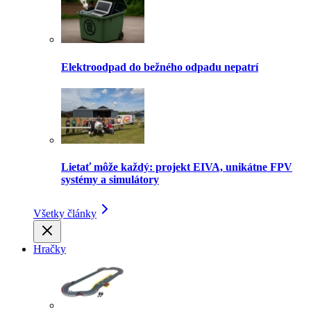
Elektroodpad do bežného odpadu nepatrí
Lietať môže každý: projekt EIVA, unikátne FPV
systémy a simulátory
Všetky články
Hračky