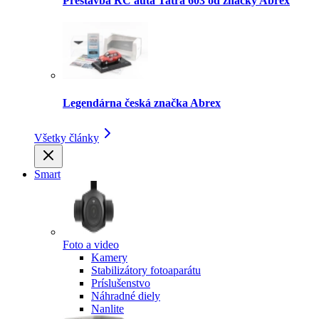
Prestavba RC auta Tatra 603 od značky Abrex
Legendárna česká značka Abrex
Všetky články
Smart
Foto a video
Kamery
Stabilizátory fotoaparátu
Príslušenstvo
Náhradné diely
Nanlite