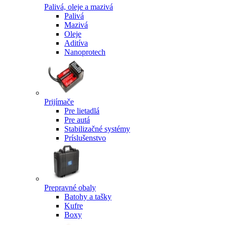
Palivá, oleje a mazivá
Palivá
Mazivá
Oleje
Aditíva
Nanoprotech
Prijímače
Pre lietadlá
Pre autá
Stabilizačné systémy
Príslušenstvo
Prepravné obaly
Batohy a tašky
Kufre
Boxy